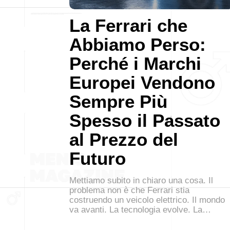
La Ferrari che
Abbiamo Perso:
Perché i Marchi
Europei Vendono
Sempre Più
Spesso il Passato
al Prezzo del
Futuro
Mettiamo subito in chiaro una cosa. Il
problema non è che Ferrari stia
costruendo un veicolo elettrico. Il mondo
va avanti. La tecnologia evolve. La…