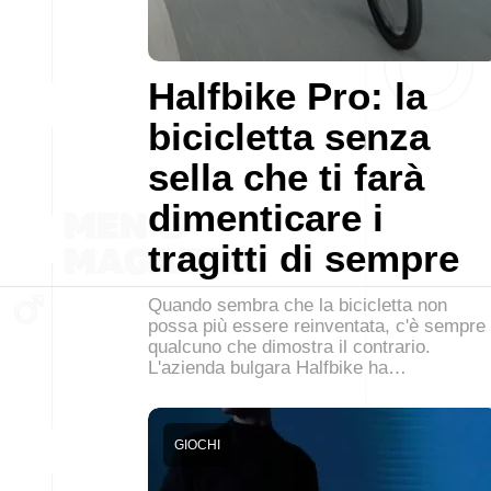
Halfbike Pro: la
bicicletta senza
sella che ti farà
dimenticare i
tragitti di sempre
Quando sembra che la bicicletta non
possa più essere reinventata, c'è sempre
qualcuno che dimostra il contrario.
L'azienda bulgara Halfbike ha…
GIOCHI