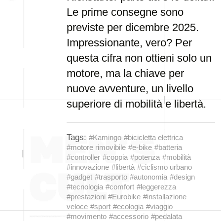
Le prime consegne sono
previste per dicembre 2025.
Impressionante, vero? Per
questa cifra non ottieni solo un
motore, ma la chiave per
nuove avventure, un livello
superiore di mobilità e libertà.
Tags:
#Kamingo
#bicicletta elettrica
#motore rimovibile
#e-bike
#batteria
#controller
#coppia
#potenza
#mobilità
#innovazione
#libertà
#ciclismo urbano
#gadget
#trasporto
#autonomia
#design
#tecnologia
#comfort
#leggerezza
#prestazioni
#Eurobike
#installazione
veloce
#sport
#ecologia
#viaggio
#movimento
#accessorio
#pedalata