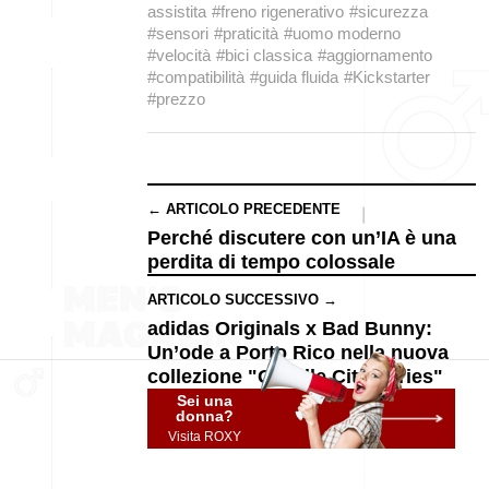
assistita
#freno rigenerativo
#sicurezza
#sensori
#praticità
#uomo moderno
#velocità
#bici classica
#aggiornamento
#compatibilità
#guida fluida
#Kickstarter
#prezzo
← ARTICOLO PRECEDENTE
Perché discutere con un’IA è una
perdita di tempo colossale
ARTICOLO SUCCESSIVO →
adidas Originals x Bad Bunny:
Un’ode a Porto Rico nella nuova
collezione "Gazelle City Series"
Sei una
donna?
Visita ROXY