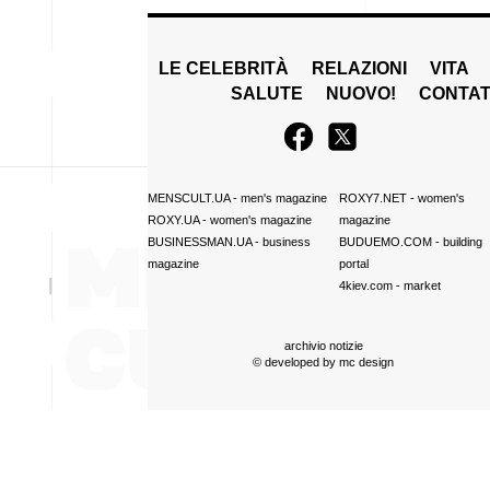
LE CELEBRITÀ
RELAZIONI
VITA
SALUTE
NUOVO!
CONTAT
MENSCULT.UA
- men's magazine
ROXY7.NET
- women's
ROXY.UA
- women's magazine
magazine
BUSINESSMAN.UA
- business
BUDUEMO.COM
- building
magazine
portal
4kiev.com
- market
archivio notizie
© developed by
mc design