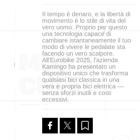
Il tempo è denaro, e la libertà di
movimento è lo stile di vita del
vero uomo. Proprio per questo
una tecnologia capace di
cambiare istantaneamente il tuo
modo di vivere le pedalate sta
facendo un vero scalpore.
All’Eurobike 2025, l’azienda
Kamingo ha presentato un
dispositivo unico che trasforma
qualsiasi bici classica in una
vera e propria bici elettrica —
senza sforzi inutili e costi
eccessivi.