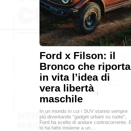
Ford x Filson: il
Bronco che riporta
in vita l’idea di
vera libertà
maschile
In un mondo in cui i SUV stanno sempre
più diventando “gadget urbani su ruote”,
Ford ha scelto di andare controcorrente. 
lo ha fatto insieme a un…