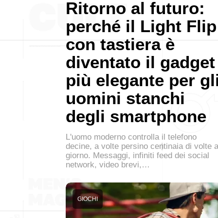
Ritorno al futuro:
perché il Light Flip
con tastiera è
diventato il gadget
più elegante per gl
uomini stanchi
degli smartphone
L'uomo moderno controlla il telefono
decine, a volte persino centinaia di volte a
giorno. Messaggi, infiniti feed dei social
network, video brevi,…
GIOCHI