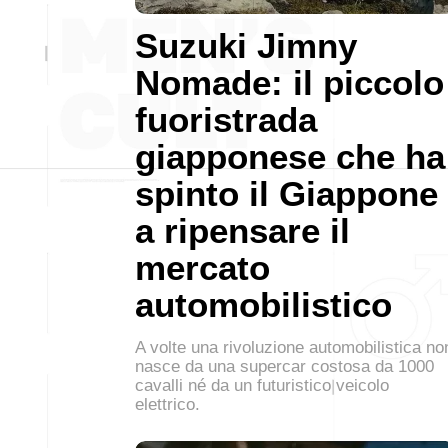
Suzuki Jimny
Nomade: il piccolo
fuoristrada
giapponese che ha
spinto il Giappone
a ripensare il
mercato
automobilistico
A volte una rivoluzione automobilistica no
nasce da una supercar costosa da 1000
cavalli né da un futuristico veicolo
elettrico.