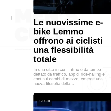
Le nuovissime e-
bike Lemmo
offrono ai ciclisti
una flessibilità
totale
In una città in cui il ritmo è da tempo
dettato da traffico, app di ride-hailing e
continui cambi di mezzo, emerge una
nuova filosofia della…
GIOCHI