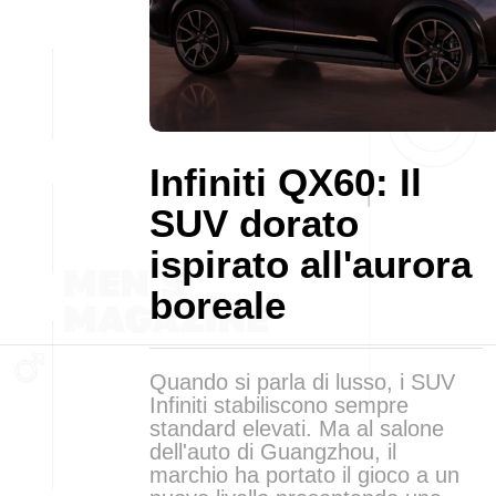
Infiniti QX60: Il
SUV dorato
ispirato all'aurora
boreale
Quando si parla di lusso, i SUV
Infiniti stabiliscono sempre
standard elevati. Ma al salone
dell'auto di Guangzhou, il
marchio ha portato il gioco a un