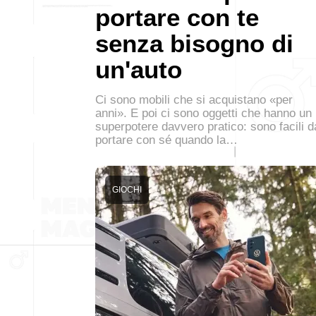
portare con te
senza bisogno di
un'auto
Ci sono mobili che si acquistano «per
anni». E poi ci sono oggetti che hanno un
superpotere davvero pratico: sono facili d
portare con sé quando la…
GIOCHI