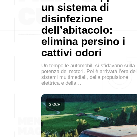
un sistema di
disinfezione
dell’abitacolo:
elimina persino i
cattivi odori
Un tempo le automobili si sfidavano sulla
potenza dei motori. Poi è arrivata l’era dei
sistemi multimediali, della propulsione
elettrica e della…
GIOCHI