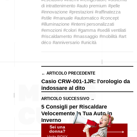
di intrattenimento
#auto premium
#pelle
#innovazione
#prestazioni
#raffinatezza
#stile
#manuale
#automatico
#concept
#illuminazione
#interni personalizzati
#emozioni
#colori
#gamma
#sedili ventilati
#riscaldamento
#massaggio
#mobilità
#art
déco
#anniversario
#unicità
← ARTICOLO PRECEDENTE
Casio CRW-001-1JR: l'orologio da
indossare al dito
ARTICOLO SUCCESSIVO →
5 Consigli per Riscaldare
Velocemente la Tua Auto in
Inverno
Sei una
donna?