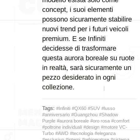
concept, i suoi elementi
possono sicuramente stabilire
nuovi trend per i futuri veicoli
premium. E se Infiniti
decidesse di trasformare
questa aurora boreale su ruote
in realtà, sarà sicuramente un
pezzo desiderato in ogni
collezione.
Tags:
#Infiniti
#QX60
#SUV
#lusso
#anniversario
#Guangzhou
#Shadow
Purple
#aurora boreale
#oro rosa
#comfort
#poltrone individuali
#design
#motore VC-
Turbo
#AWD
#tecnologia
#eleganza
#esclusivo
#interni
#refrigeratore
#sistema