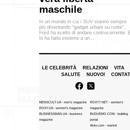
maschile
In un mondo in cui i SUV stanno sempre
più diventando “gadget urbani su ruote”,
Ford ha scelto di andare controcorrente. 
lo ha fatto insieme a un…
LE CELEBRITÀ
RELAZIONI
VITA
SALUTE
NUOVO!
CONTAT
MENSCULT.UA
- men's magazine
ROXY7.NET
- women's
ROXY.UA
- women's magazine
magazine
BUSINESSMAN.UA
- business
BUDUEMO.COM
- building
magazine
portal
4kiev.com
- market