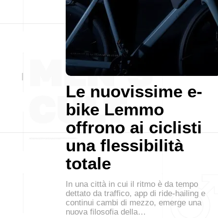
Le nuovissime e-
bike Lemmo
offrono ai ciclisti
una flessibilità
totale
In una città in cui il ritmo è da tempo
dettato da traffico, app di ride-hailing e
continui cambi di mezzo, emerge una
nuova filosofia della…