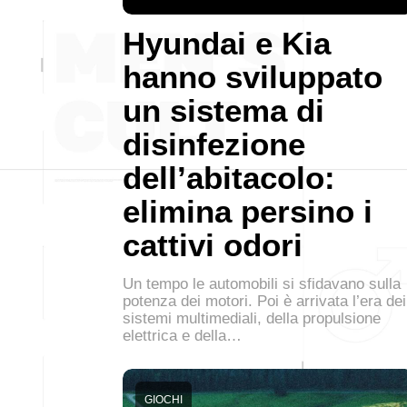
Hyundai e Kia
hanno sviluppato
un sistema di
disinfezione
dell’abitacolo:
elimina persino i
cattivi odori
Un tempo le automobili si sfidavano sulla
potenza dei motori. Poi è arrivata l’era dei
sistemi multimediali, della propulsione
elettrica e della…
GIOCHI