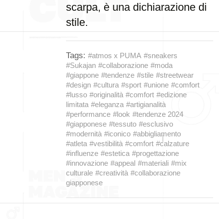
scarpa, è una dichiarazione di
stile.
Tags:
#atmos x PUMA
#sneakers
#Sukajan
#collaborazione
#moda
#giappone
#tendenze
#stile
#streetwear
#design
#cultura
#sport
#unione
#comfort
#lusso
#originalità
#comfort
#edizione
limitata
#eleganza
#artigianalità
#performance
#look
#tendenze 2024
#giapponese
#tessuto
#esclusivo
#modernità
#iconico
#abbigliamento
#atleta
#vestibilità
#comfort
#calzature
#influenze
#estetica
#progettazione
#innovazione
#appeal
#materiali
#mix
culturale
#creatività
#collaborazione
giapponese