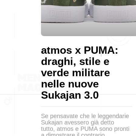
atmos x PUMA:
draghi, stile e
verde militare
nelle nuove
Sukajan 3.0
Se pensavate che le leggendarie
Sukajan avessero già detto
tutto, atmos e PUMA sono pronti
a dimostrare il contrario.