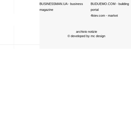
BUSINESSMAN.UA
- business
BUDUEMO.COM
- building
magazine
portal
4kiev.com
- market
archivio notizie
© developed by
mc design