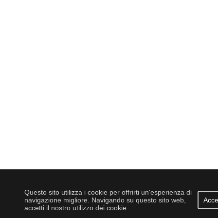
Questo sito utilizza i cookie per offrirti un'esperienza di
navigazione migliore. Navigando su questo sito web,
Acce
accetti il nostro utilizzo dei cookie.