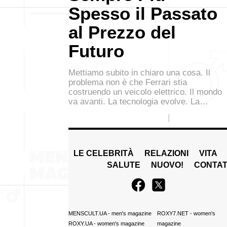
Spesso il Passato
al Prezzo del
Futuro
Mettiamo subito in chiaro una cosa. Il
problema non è che Ferrari stia
costruendo un veicolo elettrico. Il mondo
va avanti. La tecnologia evolve. La…
LE CELEBRITÀ
RELAZIONI
VITA
SALUTE
NUOVO!
CONTAT
MENSCULT.UA
- men's magazine
ROXY7.NET
- women's
ROXY.UA
- women's magazine
magazine