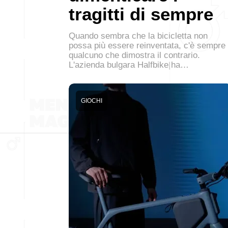
tragitti di sempre
Quando sembra che la bicicletta non
possa più essere reinventata, c'è sempre
qualcuno che dimostra il contrario.
L'azienda bulgara Halfbike ha…
GIOCHI