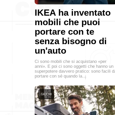
IKEA ha inventato
mobili che puoi
portare con te
senza bisogno di
un'auto
Ci sono mobili che si acquistano «per
anni». E poi ci sono oggetti che hanno un
superpotere davvero pratico: sono facili d
portare con sé quando la…
GIOCHI