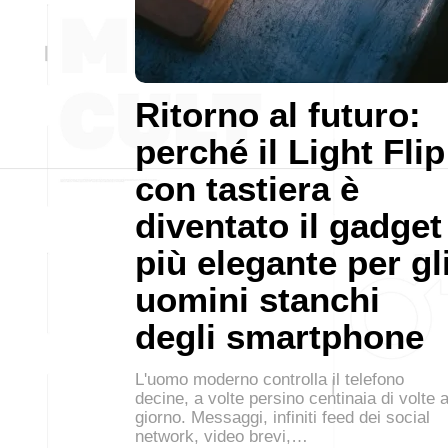
Ritorno al futuro:
perché il Light Flip
con tastiera è
diventato il gadget
più elegante per gl
uomini stanchi
degli smartphone
L'uomo moderno controlla il telefono
decine, a volte persino centinaia di volte a
giorno. Messaggi, infiniti feed dei social
network, video brevi,…