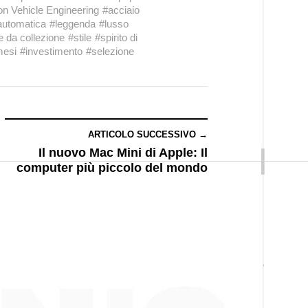
on Vehicle Engineering
#acciaio
automatica
#leggenda
#lusso
 da collezione
#stile
#spirito di
mesi
#investimento
#selezione
ARTICOLO SUCCESSIVO →
Il nuovo Mac Mini di Apple: Il
computer più piccolo del mondo