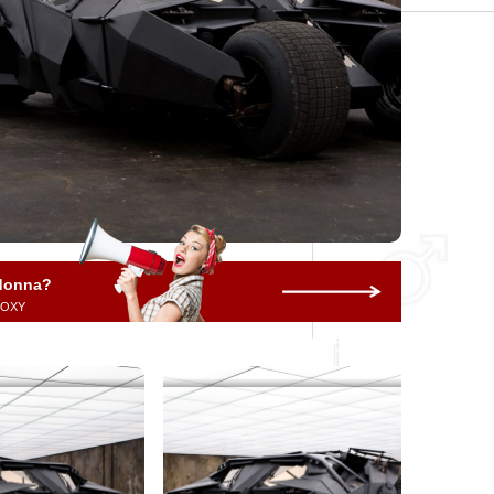
 donna?
 ROXY