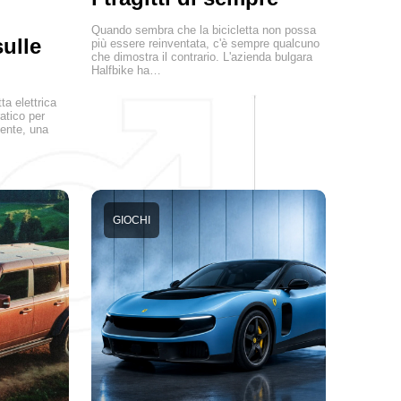
Quando sembra che la bicicletta non possa
ulle
più essere reinventata, c'è sempre qualcuno
che dimostra il contrario. L'azienda bulgara
Halfbike ha…
ta elettrica
atico per
tente, una
GIOCHI