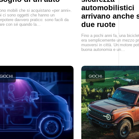
automobilistici
ono mobili che si acquistano «per anni».
arrivano anche s
i ci sono oggetti che hanno un
rpotere davvero pratico: sono facili da
due ruote
are con sé quando la…
Fino a pochi anni fa, una biciclet
era semplicemente un mezzo pr
muoversi in città. Un motore po
buona autonomia e un…
GIOCHI
GIOCHI