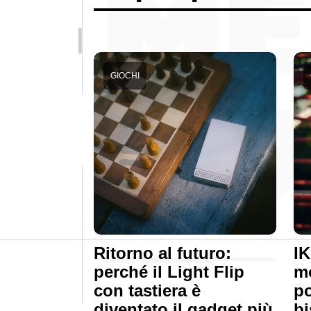
GIOCHI
Ritorno al futuro:
IK
perché il Light Flip
mo
con tastiera è
po
diventato il gadget più
bi