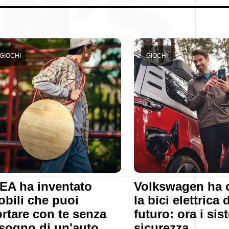
GIOCHI
GIOCHI
EA ha inventato
Volkswagen ha 
bili che puoi
la bici elettrica 
rtare con te senza
futuro: ora i sis
sogno di un'auto
sicurezza