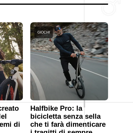
GIOCHI
creato
Halfbike Pro: la
del
bicicletta senza sella
temi di
che ti farà dimenticare
i tragitti di sempre