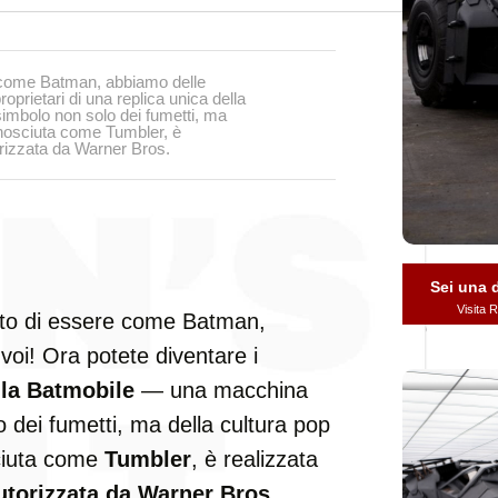
e come Batman, abbiamo delle
proprietari di una replica unica della
mbolo non solo dei fumetti, ma
onosciuta come Tumbler, è
orizzata da Warner Bros.
Sei una
Visita
ato di essere come Batman,
 voi! Ora potete diventare i
lla Batmobile
— una macchina
 dei fumetti, ma della cultura pop
sciuta come
Tumbler
, è realizzata
utorizzata da Warner Bros
.