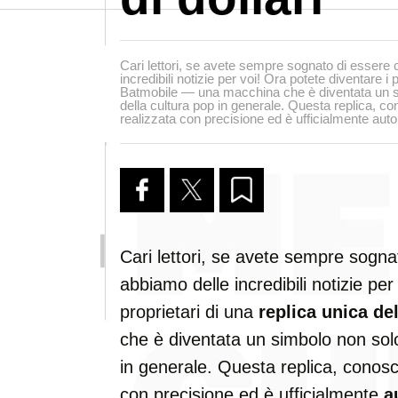
Cari lettori, se avete sempre sognato di esser
incredibili notizie per voi! Ora potete diventare i 
Batmobile — una macchina che è diventata un si
della cultura pop in generale. Questa replica, c
realizzata con precisione ed è ufficialmente aut
Cari lettori, se avete sempre sogn
abbiamo delle incredibili notizie per
proprietari di una
replica unica de
che è diventata un simbolo non solo
in generale. Questa replica, cono
con precisione ed è ufficialmente
a