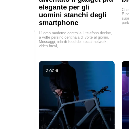
elegante per gli
Ci s
uomini stanchi degli
E po
supe
smartphone
port
L'uomo moderno controlla il telefono decine,
a volte persino centinaia di volte al giorno.
Messaggi, infiniti feed dei social network,
video brevi,…
GIOCHI