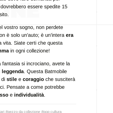
à dovrebbero essere spedite 15
ito.
nel vostro sogno, non perdete
on è solo un’auto; è un’intera
era
 vita. Siate certi che questa
mma
in ogni collezione!
fantasia si incrociano, avete la
i
leggenda
. Questa Batmobile
 di
stile
e
coraggio
che susciterà
ttici. Pensate a come potrebbe
usso
e
individualità
.
lari
#pezzo da collezione
#pop cultura