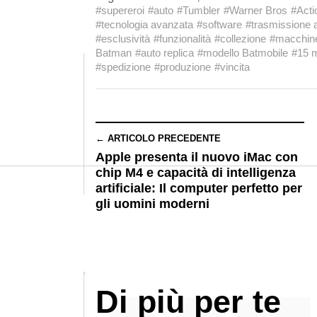
#supereroi
#auto
#Tumbler
#Warner Bros
#Acti
#tecnologia avanzata
#software
#trasmissione 
#esclusività
#funzionalità
#collezione
#macchine
Batman
#auto replica
#modello Batmobile
#15 
#spedizione
#produzione
#vincita
← ARTICOLO PRECEDENTE
Apple presenta il nuovo iMac con
chip M4 e capacità di intelligenza
artificiale: Il computer perfetto per
gli uomini moderni
Di più per te