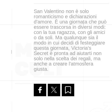
San Valentino non è solo
romanticismo e dichiarazioni
d’amore. È una giornata che può
essere trascorsa in diversi modi:
con la tua ragazza, con gli amici
o da soli. Ma qualunque sia il
modo in cui decidi di festeggiare
questa giornata, Victoria’s
Secret è pronta ad aiutarti non
solo nella scelta dei regali, ma
anche a creare l’atmosfera
giusta.