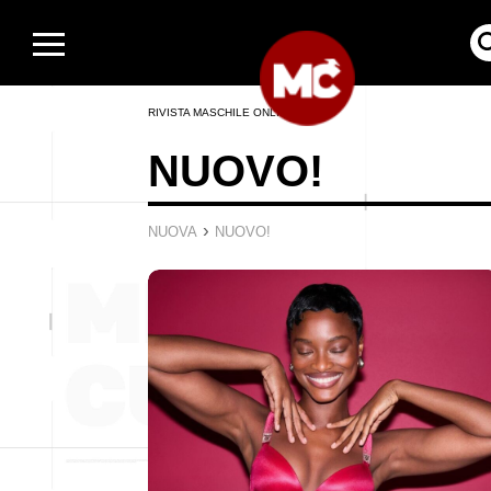
RIVISTA MASCHILE ONLINE
NUOVO!
›
NUOVA
NUOVO!