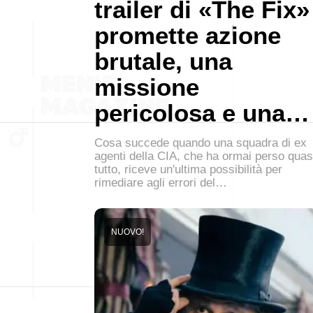
trailer di «The Fix»
promette azione
brutale, una
missione
pericolosa e una…
Cosa succede quando una squadra di ex
agenti della CIA, che ha ormai perso quas
tutto, riceve un'ultima possibilità per
rimediare agli errori del…
NUOVO!