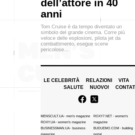
dell’attore in 40
anni
Tom Cruise è da tempo diventato un
simbolo del grande cinema. Corre più
veloce delle esplosioni, pilota jet da
combattimento, esegue scene
pericolose…
LE CELEBRITÀ
RELAZIONI
VITA
SALUTE
NUOVO!
CONTAT
MENSCULT.UA
- men's magazine
ROXY7.NET
- women's
ROXY.UA
- women's magazine
magazine
BUSINESSMAN.UA
- business
BUDUEMO.COM
- building
magazine
portal