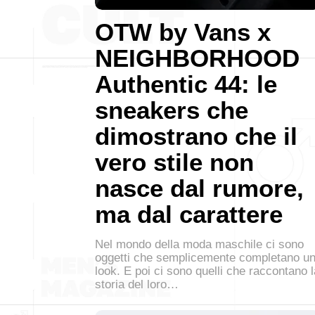
OTW by Vans x
NEIGHBORHOOD
Authentic 44: le
sneakers che
dimostrano che il
vero stile non
nasce dal rumore,
ma dal carattere
Nel mondo della moda maschile ci sono
oggetti che semplicemente completano u
look. E poi ci sono quelli che raccontano l
storia del loro…