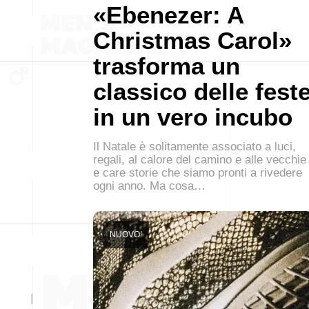
«Ebenezer: A
Christmas Carol»
trasforma un
classico delle fest
in un vero incubo
Il Natale è solitamente associato a luci,
regali, al calore del camino e alle vecchie
e care storie che siamo pronti a rivedere
ogni anno. Ma cosa…
NUOVO!