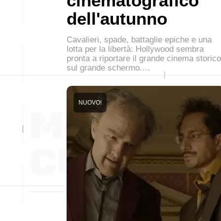
cinematografico
dell'autunno
Cavalieri, spade, battaglie epiche e una
lotta per la libertà: Hollywood sembra
pronta a riportare il grande cinema storico
sul grande schermo.…
NUOVO!