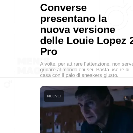
Converse
presentano la
nuova versione
delle Louie Lopez 
Pro
A volte, per attirare l’attenzione, non serv
gridare al mondo chi sei. Basta uscire di
casa con il paio di sneakers giusto.
NUOVO!