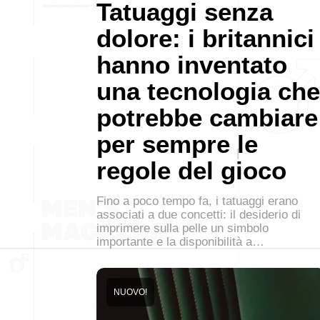
Tatuaggi senza
dolore: i britannici
hanno inventato
una tecnologia che
potrebbe cambiare
per sempre le
regole del gioco
Fino a poco tempo fa, i tatuaggi erano
associati a due concetti: il desiderio di
imprimere sulla pelle un simbolo
importante e la disponibilità a…
NUOVO!