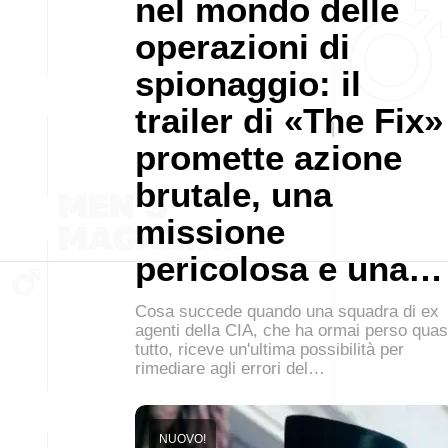
nel mondo delle
operazioni di
spionaggio: il
trailer di «The Fix»
promette azione
brutale, una
missione
pericolosa e una…
Cosa succede quando una squadra di ex
agenti della CIA, che ha ormai perso quas
tutto, riceve un'ultima possibilità per
rimediare agli errori del…
NUOVO!