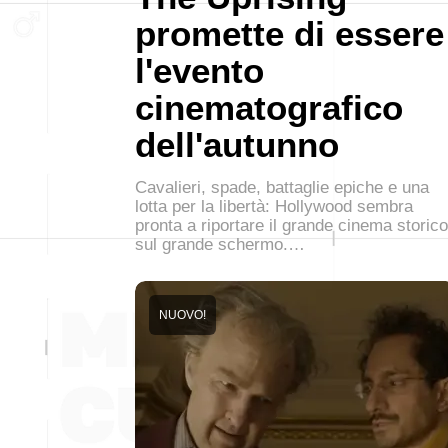
promette di essere
l'evento
cinematografico
dell'autunno
Cavalieri, spade, battaglie epiche e una
lotta per la libertà: Hollywood sembra
pronta a riportare il grande cinema storico
sul grande schermo.…
NUOVO!