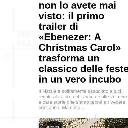
non lo avete mai
visto: il primo
trailer di
«Ebenezer: A
Christmas Carol»
trasforma un
classico delle fest
in un vero incubo
Il Natale è solitamente associato a luci,
regali, al calore del camino e alle vecchie
e care storie che siamo pronti a rivedere
ogni anno. Ma cosa…
NUOVO!