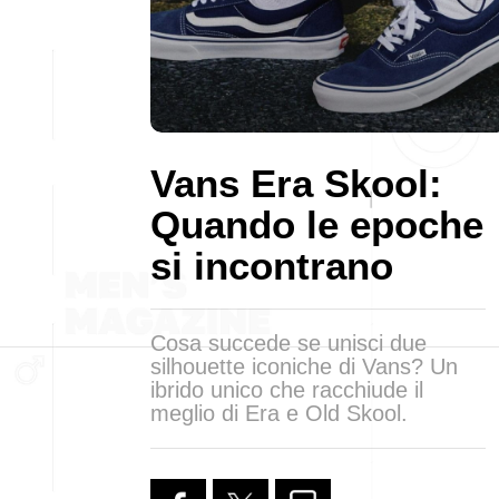
Vans Era Skool:
Quando le epoche
si incontrano
Cosa succede se unisci due
silhouette iconiche di Vans? Un
ibrido unico che racchiude il
meglio di Era e Old Skool.