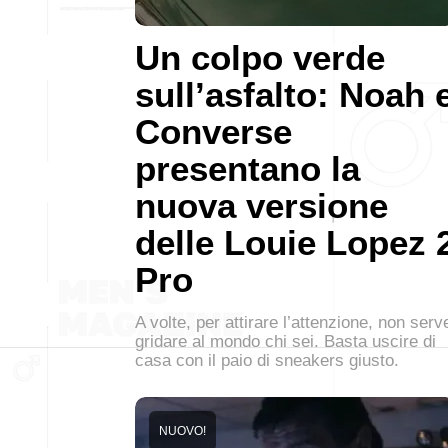
Un colpo verde
sull’asfalto: Noah 
Converse
presentano la
nuova versione
delle Louie Lopez 
Pro
A volte, per attirare l’attenzione, non serv
gridare al mondo chi sei. Basta uscire di
casa con il paio di sneakers giusto.
NUOVO!