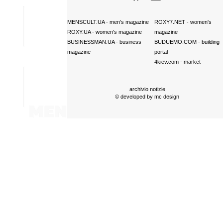
MENSCULT.UA
- men's magazine
ROXY7.NET
- women's
ROXY.UA
- women's magazine
magazine
BUSINESSMAN.UA
- business
BUDUEMO.COM
- building
magazine
portal
4kiev.com
- market
archivio notizie
© developed by
mc design