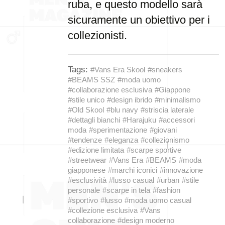
ruba, e questo modello sarà
sicuramente un obiettivo per i
collezionisti.
Tags:
#Vans Era Skool
#sneakers
#BEAMS SSZ
#moda uomo
#collaborazione esclusiva
#Giappone
#stile unico
#design ibrido
#minimalismo
#Old Skool
#blu navy
#striscia laterale
#dettagli bianchi
#Harajuku
#accessori
moda
#sperimentazione
#giovani
#tendenze
#eleganza
#collezionismo
#edizione limitata
#scarpe sportive
#streetwear
#Vans Era
#BEAMS
#moda
giapponese
#marchi iconici
#innovazione
#esclusività
#lusso casual
#urban
#stile
personale
#scarpe in tela
#fashion
#sportivo
#lusso
#moda uomo casual
#collezione esclusiva
#Vans
collaborazione
#design moderno