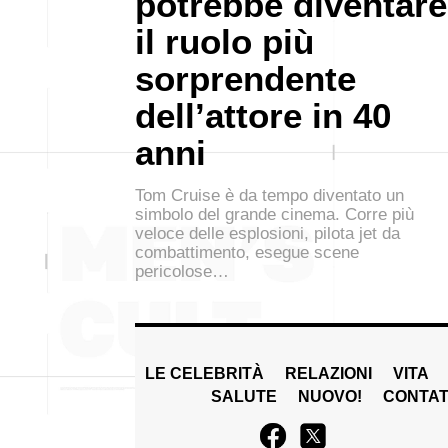
potrebbe diventare
il ruolo più
sorprendente
dell’attore in 40
anni
Tom Cruise è da tempo diventato un
simbolo del grande cinema. Corre più
veloce delle esplosioni, pilota jet da
combattimento, esegue scene
pericolose…
LE CELEBRITÀ
RELAZIONI
VITA
SALUTE
NUOVO!
CONTAT