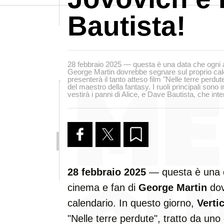
Bautista!
28 febbraio 2025 — questa è una data che ogni 
George Martin dovrebbe segnare sul proprio calen
presenterà il tanto atteso film "Nelle terre perdut
del maestro della fantasy. I ruoli principali sono 
vestirà i panni di Alice, e Dave Bautista, che int
28 febbraio 2025
— questa è una d
cinema e fan di
George Martin
dov
calendario. In questo giorno,
Vertic
"Nelle terre perdute", tratto da uno