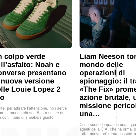
 colpo verde
Liam Neeson tor
ll’asfalto: Noah e
mondo delle
onverse presentano
operazioni di
 nuova versione
spionaggio: il tr
lle Louie Lopez 2
«The Fix» prome
ro
azione brutale, 
missione perico
lte, per attirare l’attenzione, non serve
una…
are al mondo chi sei. Basta uscire di
 con il paio di sneakers giusto.
Cosa succede quando una squad
agenti della CIA, che ha ormai 
tutto, riceve un'ultima possibilit