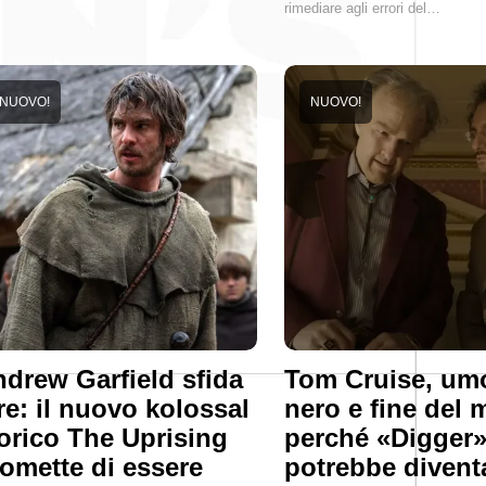
rimediare agli errori del…
NUOVO!
NUOVO!
drew Garfield sfida
Tom Cruise, um
 re: il nuovo kolossal
nero e fine del
orico The Uprising
perché «Digger
omette di essere
potrebbe diventa