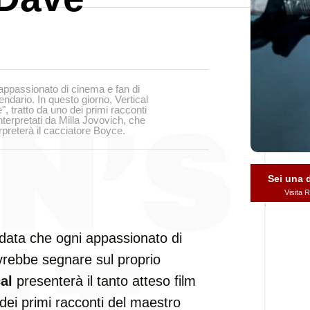
appassionato di cinema e fan di
dario. In questo giorno, Vertical
e", tratto da uno dei primi racconti
interpretati da Milla Jovovich, che
erpreterà il cacciatore Boyce.
Sei una
Visita
ata che ogni appassionato di
rebbe segnare sul proprio
al
presenterà il tanto atteso film
 dei primi racconti del maestro