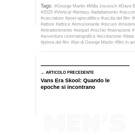
Tags:
#George Martin
#Milla Jovovich
#Dave B
#2025
#Vertical
#fantasy
#adattamento
#raccon
#cacciatore
#post-apocalittico
#uscita del film
#
#attore
#attrice
#emozionante
#oscuro
#mister
#intrattenimento
#sequel
#rischio
#narrazione
#
#avventura cinematografica
#eccitazione
#data 
#prima del film
#fan di George Martin
#film in ar
← ARTICOLO PRECEDENTE
Vans Era Skool: Quando le
epoche si incontrano