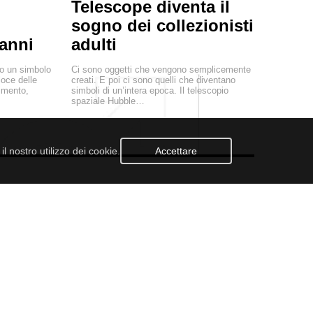
Telescope diventa il
sogno dei collezionisti
 anni
adulti
o un simbolo
Ci sono oggetti che vengono semplicemente
loce delle
creati. E poi ci sono quelli che diventano
timento,
simboli di un’intera epoca. Il telescopio
spaziale Hubble…
l nostro utilizzo dei cookie.
Accettare
ONTATTACI