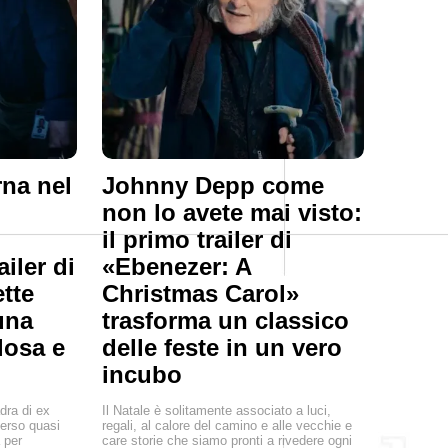
na nel
Johnny Depp come
non lo avete mai visto:
il primo trailer di
ailer di
«Ebenezer: A
tte
Christmas Carol»
una
trasforma un classico
losa e
delle feste in un vero
incubo
ra di ex
Il Natale è solitamente associato a luci,
perso quasi
regali, al calore del camino e alle vecchie e
à per
care storie che siamo pronti a rivedere ogni