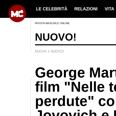
LE CELEBRITÀ
RELAZIONI
VITA
RIVISTA MASCHILE ONLINE
NUOVO!
›
NUOVA
NUOVO!
George Marti
film "Nelle t
perdute" co
Jovovich e