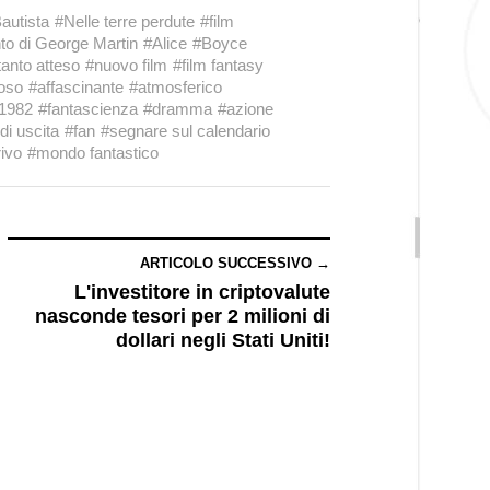
autista
#Nelle terre perdute
#film
to di George Martin
#Alice
#Boyce
tanto atteso
#nuovo film
#film fantasy
ioso
#affascinante
#atmosferico
1982
#fantascienza
#dramma
#azione
di uscita
#fan
#segnare sul calendario
rivo
#mondo fantastico
ARTICOLO SUCCESSIVO →
L'investitore in criptovalute
nasconde tesori per 2 milioni di
dollari negli Stati Uniti!