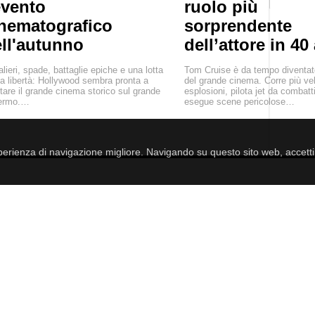
evento
ruolo più
nematografico
sorprendente
ll'autunno
dell’attore in 40
lieri, spade, battaglie epiche e una lotta
Tom Cruise è da tempo diventat
la libertà: Hollywood sembra pronta a
del grande cinema. Corre più ve
rtare il grande cinema storico sul grande
esplosioni, pilota jet da combat
ermo.…
esegue scene pericolose…
esperienza di navigazione migliore. Navigando su questo sito web, accetti i
EBRITÀ
RELAZIONI
VITA
SOLDI
GIOCHI
SALUTE
NUOVO!
C
MENSCULT.UA
- men's magazine
ROXY7.NET
- women's magazine
ROXY.UA
- women's magazine
BUDUEMO.COM
- building portal
BUSINESSMAN.UA
- business magazine
4kiev.com
- market