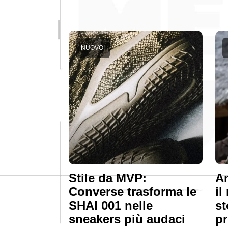
NUOVO!
Stile da MVP:
An
Converse trasforma le
il
SHAI 001 nelle
st
sneakers più audaci
pr