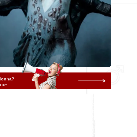
 donna?
 ROXY