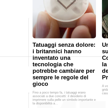
Tatuaggi senza dolore:
Un
i britannici hanno
su
inventato una
C
tecnologia che
la
potrebbe cambiare per
de
sempre le regole del
P
gioco
A vo
grid
Fino a poco tempo fa, i tatuaggi erano
casa
associati a due concetti: il desiderio di
imprimere sulla pelle un simbolo importante e
la disponibilità a…