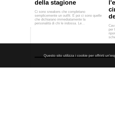
della stagione
l'
ci
Ci sono sneakers che completano
de
semplicemente un outfit. E poi ci sono quelle
che dichiarano immediatamente la
personalità di chi le indossa. Le…
Cava
per 
ripo
sch
Questo sito utilizza i cookie per offrirti un'
LE CEL