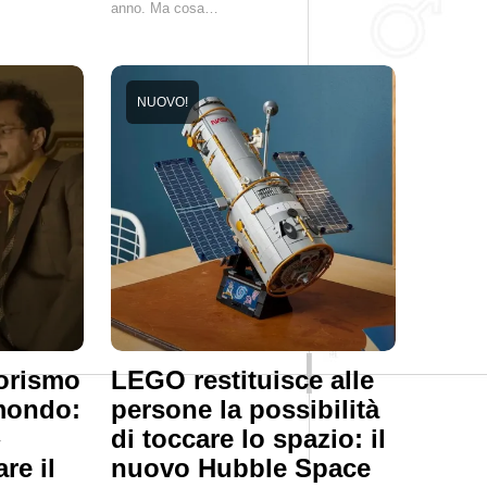
anno. Ma cosa…
NUOVO!
orismo
LEGO restituisce alle
 mondo:
persone la possibilità
»
di toccare lo spazio: il
re il
nuovo Hubble Space