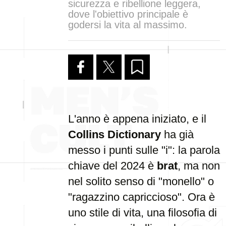
sicurezza e ribellione leggera,
dove l'obiettivo principale è
godersi la vita al massimo.
L'anno è appena iniziato, e il
Collins Dictionary
ha già
messo i punti sulle "i": la parola
chiave del 2024 è
brat
, ma non
nel solito senso di "monello" o
"ragazzino capriccioso". Ora è
uno stile di vita, una filosofia di