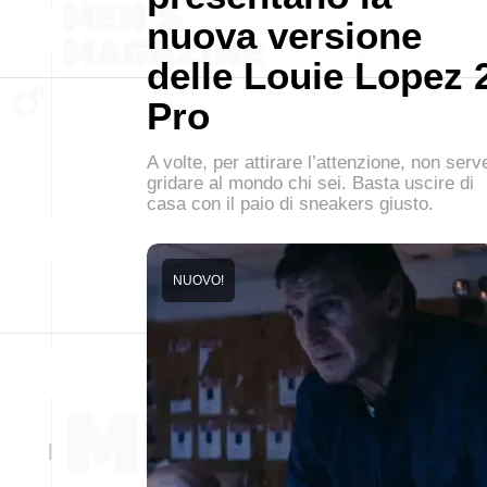
nuova versione
delle Louie Lopez 
Pro
A volte, per attirare l’attenzione, non serv
gridare al mondo chi sei. Basta uscire di
casa con il paio di sneakers giusto.
NUOVO!