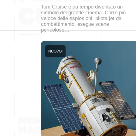
Tom Cruise è da tempo diventato un
simbolo del grande cinema. Corre più
veloce delle esplosioni, pilota jet da
combattimento, esegue scene
pericolose…
NUOVO!