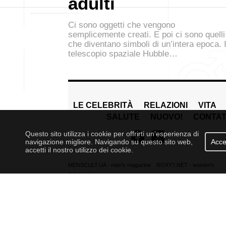
adulti
Ci sono oggetti che vengono
semplicemente creati. E poi ci sono quelli
che diventano simboli di un’intera epoca. I
telescopio spaziale Hubble…
LE CELEBRITÀ
RELAZIONI
VITA
SALUTE
NUOVO!
CONTAT
Questo sito utilizza i cookie per offrirti un'esperienza di
navigazione migliore. Navigando su questo sito web,
Acce
accetti il nostro utilizzo dei cookie.
MENSCULT.UA
- men's magazine
ROXY7.NET
- women's
ROXY.UA
- women's magazine
magazine
BUSINESSMAN.UA
- business
BUDUEMO.COM
- building
magazine
portal
4kiev.com
- market