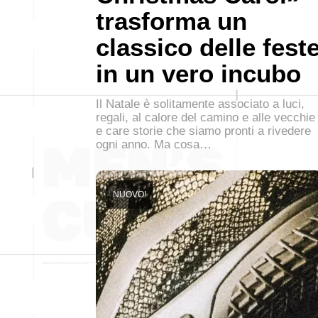
trasforma un
classico delle fest
in un vero incubo
Il Natale è solitamente associato a luci,
regali, al calore del camino e alle vecchie
e care storie che siamo pronti a rivedere
ogni anno. Ma cosa…
NUOVO!