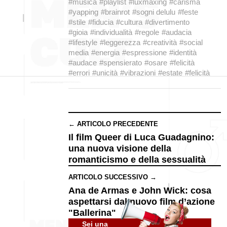
#musica
#playlist
#luxmaxing
#carisma
#yapping
#brainrot
#sogni delulu
#feste
#stile
#fiducia
#cultura
#divertimento
#gioia
#individualità
#regole
#audacia
#lifestyle
#leggerezza
#creatività
#social
media
#energia
#espressione
#identità
#audace
#spensierato
#osare
#felicità
#errori
#unicità
#vibrazioni
#estate
#felicità
← ARTICOLO PRECEDENTE
Il film Queer di Luca Guadagnino:
una nuova visione della
romanticismo e della sessualità
ARTICOLO SUCCESSIVO →
Ana de Armas e John Wick: cosa
aspettarsi dal nuovo film d’azione
"Ballerina"
Sei una