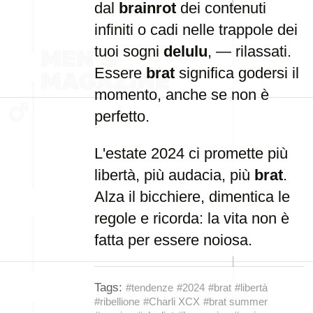
dal
brainrot
dei contenuti
infiniti o cadi nelle trappole dei
tuoi sogni
delulu
, — rilassati.
Essere
brat
significa godersi il
momento, anche se non è
perfetto.
L'estate 2024 ci promette più
libertà, più audacia, più
brat
.
Alza il bicchiere, dimentica le
regole e ricorda: la vita non è
fatta per essere noiosa.
Tags:
#tendenze
#2024
#brat
#libertà
#ribellione
#Charli XCX
#brat summer