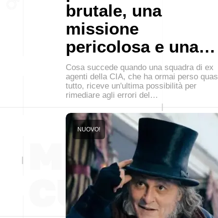
brutale, una
missione
pericolosa e una…
Cosa succede quando una squadra di ex
agenti della CIA, che ha ormai perso quas
tutto, riceve un'ultima possibilità per
rimediare agli errori del…
NUOVO!