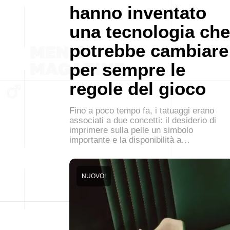
hanno inventato
una tecnologia che
potrebbe cambiare
per sempre le
regole del gioco
Fino a poco tempo fa, i tatuaggi erano
associati a due concetti: il desiderio di
imprimere sulla pelle un simbolo
importante e la disponibilità a…
NUOVO!