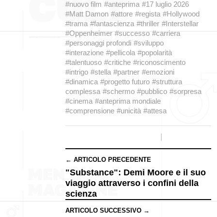
#nuovo film
#anteprima
#17 luglio 2026
#Matt Damon
#attore
#regista
#Hollywood
#trama
#fantascienza
#thriller
#Interstellar
#Oppenheimer
#successo
#carriera
#personaggi profondi
#sviluppo
#interazione
#pellicola
#popolarità
#talentuoso
#critiche
#riconoscimento
#intrigo
#stella
#partner
#emozioni
#dinamica
#progetto futuro
#struttura
complessa
#schermo
#pubblico
#sorpresa
#cinema
#anteprima mondiale
#comprensione
#unicità
#attesa
← ARTICOLO PRECEDENTE
"Substance": Demi Moore e il suo
viaggio attraverso i confini della
scienza
ARTICOLO SUCCESSIVO →