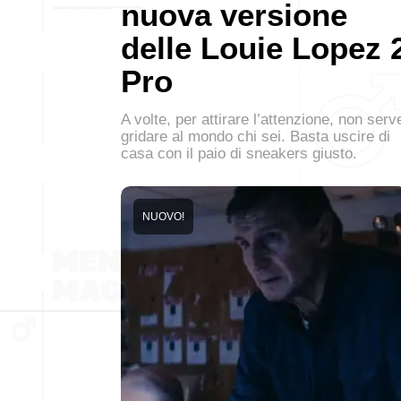
nuova versione
delle Louie Lopez 
Pro
A volte, per attirare l’attenzione, non serv
gridare al mondo chi sei. Basta uscire di
casa con il paio di sneakers giusto.
NUOVO!