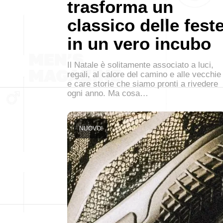
trasforma un
classico delle fest
in un vero incubo
Il Natale è solitamente associato a luci,
regali, al calore del camino e alle vecchie
e care storie che siamo pronti a rivedere
ogni anno. Ma cosa…
NUOVO!