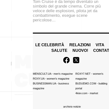
Tom Cruise è da tempo diventato un
simbolo del grande cinema. Corre più
veloce delle esplosioni, pilota jet da
combattimento, esegue scene
pericolose…
LE CELEBRITÀ
RELAZIONI
VITA
SALUTE
NUOVO!
CONTAT
MENSCULT.UA
- men's magazine
ROXY7.NET
- women's
ROXY.UA
- women's magazine
magazine
BUSINESSMAN.UA
- business
BUDUEMO.COM
- building
magazine
portal
4kiev.com
- market
archivio notizie