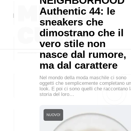
NEIGHBORHOOD
Authentic 44: le
sneakers che
dimostrano che il
vero stile non
nasce dal rumore,
ma dal carattere
Nel mondo della moda maschile ci sono
oggetti che semplicemente completano u
look. E poi ci sono quelli che raccontano l
storia del loro…
NUOVO!