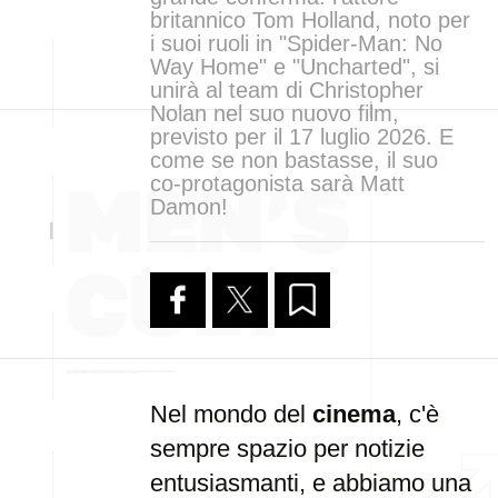
britannico Tom Holland, noto per
i suoi ruoli in "Spider-Man: No
Way Home" e "Uncharted", si
unirà al team di Christopher
Nolan nel suo nuovo film,
previsto per il 17 luglio 2026. E
come se non bastasse, il suo
co-protagonista sarà Matt
Damon!
Nel mondo del
cinema
, c'è
sempre spazio per notizie
entusiasmanti, e abbiamo una