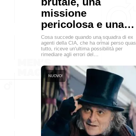
brutale, una
missione
pericolosa e una…
Cosa succede quando una squadra di ex
agenti della CIA, che ha ormai perso quas
tutto, riceve un'ultima possibilità per
rimediare agli errori del…
NUOVO!