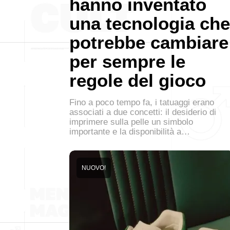
hanno inventato
una tecnologia che
potrebbe cambiare
per sempre le
regole del gioco
Fino a poco tempo fa, i tatuaggi erano
associati a due concetti: il desiderio di
imprimere sulla pelle un simbolo
importante e la disponibilità a…
NUOVO!