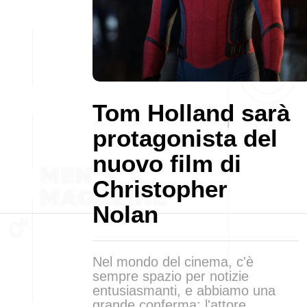
Tom Holland sarà
protagonista del
nuovo film di
Christopher
Nolan
Nel mondo del cinema, c'è
sempre spazio per notizie
entusiasmanti, e abbiamo una
grande conferma: l'attore