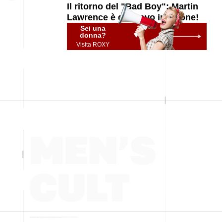
Il ritorno del "Bad Boy": Martin
Lawrence è di nuovo in azione!
Sei una
donna?
Visita ROXY