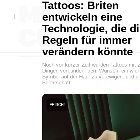
Tattoos: Briten
entwickeln eine
Technologie, die d
Regeln für immer
verändern könnte
Noch vor kurzer Zeit wurden Tattoos mit 
Dingen verbunden: dem Wunsch, ein wich
Symbol auf der Haut zu verewigen, und d
Bereitschaft,…
FRISCH!