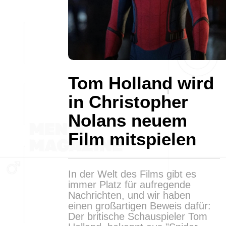
Tom Holland wird
in Christopher
Nolans neuem
Film mitspielen
In der Welt des Films gibt es
immer Platz für aufregende
Nachrichten, und wir haben
einen großartigen Beweis dafür:
Der britische Schauspieler Tom