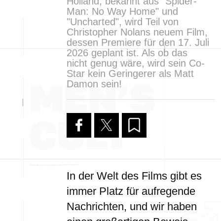
Holland, bekannt aus "Spider-
Man: No Way Home" und
"Uncharted", wird Teil von
Christopher Nolans neuem Film,
dessen Premiere für den 17. Juli
2026 geplant ist. Als ob das
nicht genug wäre, wird sein Co-
Star kein Geringerer als Matt
Damon sein!
In der Welt des Films gibt es
immer Platz für aufregende
Nachrichten, und wir haben