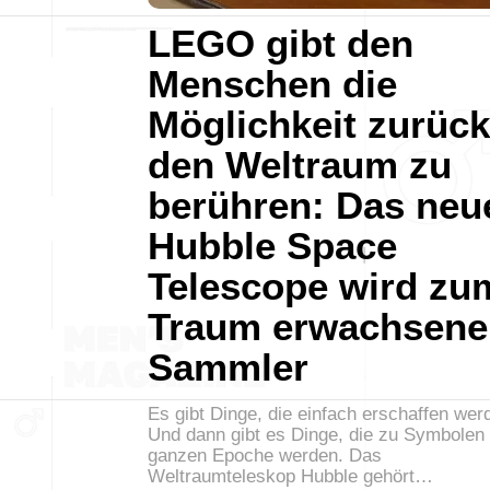
LEGO gibt den
Menschen die
Möglichkeit zurück
den Weltraum zu
berühren: Das neu
Hubble Space
Telescope wird zu
Traum erwachsene
Sammler
Es gibt Dinge, die einfach erschaffen wer
Und dann gibt es Dinge, die zu Symbolen 
ganzen Epoche werden. Das
Weltraumteleskop Hubble gehört…