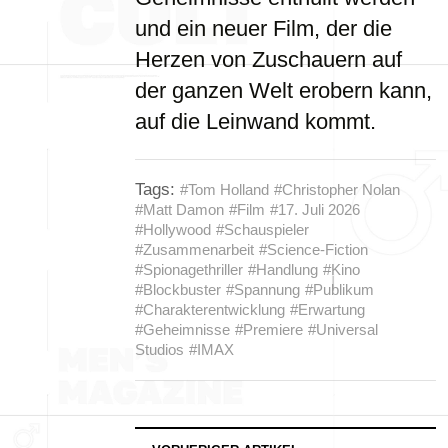
und ein neuer Film, der die
Herzen von Zuschauern auf
der ganzen Welt erobern kann,
auf die Leinwand kommt.
Tags:
#Tom Holland
#Christopher Nolan
#Matt Damon
#Film
#17. Juli 2026
#Hollywood
#Schauspieler
#Zusammenarbeit
#Science-Fiction
#Spionagethriller
#Handlung
#Kino
#Blockbuster
#Spannung
#Publikum
#Charakterentwicklung
#Erwartung
#Geheimnisse
#Premiere
#Universal
Studios
#IMAX