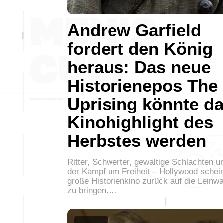
Andrew Garfield
fordert den König
heraus: Das neue
Historienepos The
Uprising könnte d
Kinohighlight des
Herbstes werden
Ritter, Schwerter, gewaltige Schlachten u
der Kampf um Freiheit – Hollywood schei
große Historienkino zurück auf die Leinw
zu bringen.…