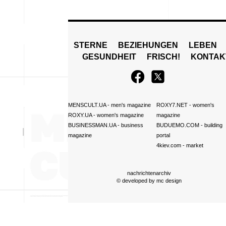
STERNE
BEZIEHUNGEN
LEBEN
GESUNDHEIT
FRISCH!
KONTAK
MENSCULT.UA
- men's magazine
ROXY7.NET
- women's
ROXY.UA
- women's magazine
magazine
BUSINESSMAN.UA
- business
BUDUEMO.COM
- building
magazine
portal
4kiev.com
- market
nachrichtenarchiv
© developed by
mc design