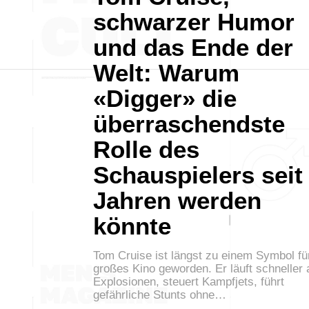
schwarzer Humor
und das Ende der
Welt: Warum
«Digger» die
überraschendste
Rolle des
Schauspielers seit
Jahren werden
könnte
Tom Cruise ist längst zu einem Symbol fü
großes Kino geworden. Er läuft schneller 
Explosionen, steuert Kampfjets, führt
gefährliche Stunts ohne…