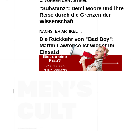
← VORHERIGER ARTIKEL
"Substanz": Demi Moore und ihre
Reise durch die Grenzen der
Wissenschaft
NÄCHSTER ARTIKEL →
Die Rückkehr von "Bad Boy":
Martin Lawrence ist wieder im
Einsatz!
Bist du eine
Frau?
Besuche das
ROXY-Magazin