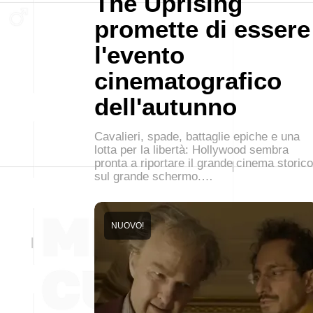
The Uprising
promette di essere
l'evento
cinematografico
dell'autunno
Cavalieri, spade, battaglie epiche e una
lotta per la libertà: Hollywood sembra
pronta a riportare il grande cinema storico
sul grande schermo.…
NUOVO!