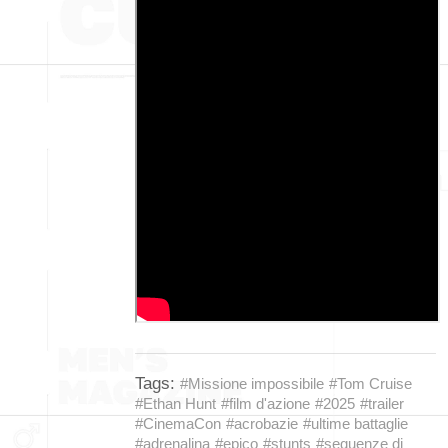
Tags:
#Missione impossibile
#Tom Cruise
#Ethan Hunt
#film d'azione
#2025
#trailer
#CinemaCon
#acrobazie
#ultime battaglie
#adrenalina
#epico
#stunts
#sequenze di