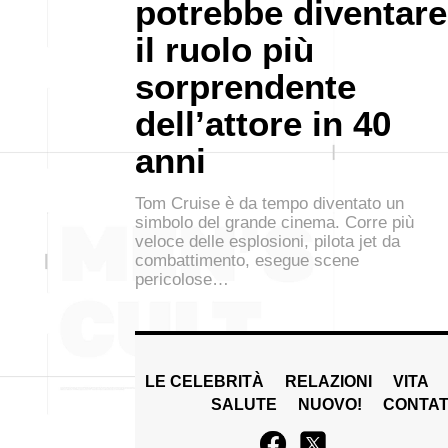
potrebbe diventare
il ruolo più
sorprendente
dell’attore in 40
anni
Tom Cruise è da tempo diventato un
simbolo del grande cinema. Corre più
veloce delle esplosioni, pilota jet da
combattimento, esegue scene
pericolose…
LE CELEBRITÀ
RELAZIONI
VITA
SALUTE
NUOVO!
CONTAT