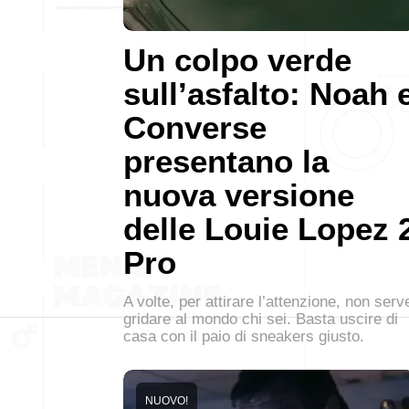
Un colpo verde
sull’asfalto: Noah 
Converse
presentano la
nuova versione
delle Louie Lopez 
Pro
A volte, per attirare l’attenzione, non serv
gridare al mondo chi sei. Basta uscire di
casa con il paio di sneakers giusto.
NUOVO!