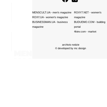
MENSCULT.UA
- men's magazine
ROXY7.NET
- women's
ROXY.UA
- women's magazine
magazine
BUSINESSMAN.UA
- business
BUDUEMO.COM
- building
magazine
portal
4kiev.com
- market
archivio notizie
© developed by
mc design