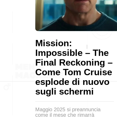
Mission:
Impossible – The
Final Reckoning –
Come Tom Cruise
esplode di nuovo
sugli schermi
Maggio 2025 si preannuncia
come il mese che rimarrà