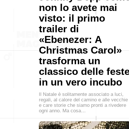
non lo avete mai
visto: il primo
trailer di
«Ebenezer: A
Christmas Carol»
trasforma un
classico delle fest
in un vero incubo
Il Natale è solitamente associato a luci,
regali, al calore del camino e alle vecchie
e care storie che siamo pronti a rivedere
ogni anno. Ma cosa…