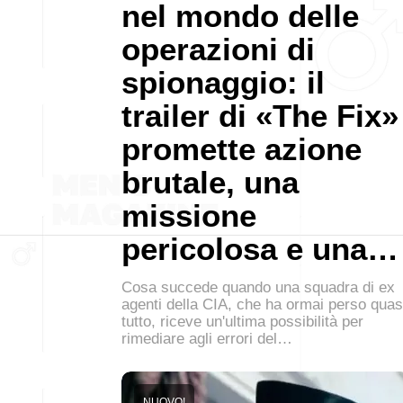
nel mondo delle
operazioni di
spionaggio: il
trailer di «The Fix»
promette azione
brutale, una
missione
pericolosa e una…
Cosa succede quando una squadra di ex
agenti della CIA, che ha ormai perso quas
tutto, riceve un'ultima possibilità per
rimediare agli errori del…
NUOVO!