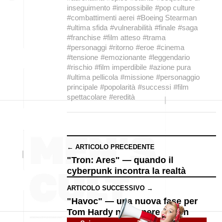
inseguimento
#impossibile
#pop culture
#combattimenti aerei
#Boeing Stearman
#ultima sfida
#vulnerabilità
#finale
#saga
#franchise
#film atteso
#trama
#personaggi
#ritorno
#eroe
#cinema
#tensione
#emozionante
#leggendario
#rischio
#film imperdibile
#azione pura
#ultima pellicola
#missione
#personaggio
principale
#popolarità
#successi
#film
spettacolare
#eredità
← ARTICOLO PRECEDENTE
"Tron: Ares" — quando il
cyberpunk incontra la realtà
ARTICOLO SUCCESSIVO →
"Havoc" — una nuova fase per
Tom Hardy nel genere action