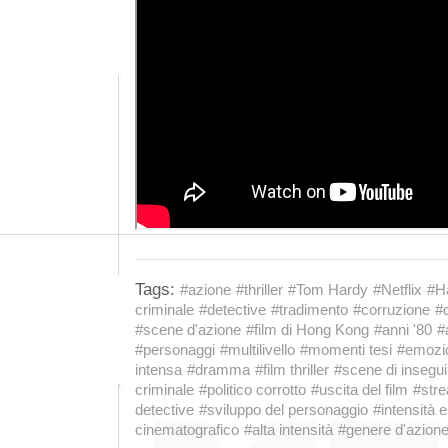
Tags:
#azione
#thriller
#Tom Hardy
#Netflix
#H
criminale
#detective
#tradimento
#corruzione
#
#scene d'azione
#film di Hong Kong
#anni '80
#
#personaggi
#multilivello
#momenti tesi
#emozi
intensa
#dramma
#film thriller
#scene di insegu
criminale
#politico corrotto
#uscita del film
#str
detective
#sviluppo del personaggio
#intensità 
cinematografico
#alta intensità
#genere d'azion