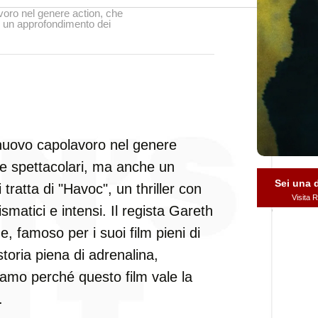
oro nel genere action, che
 un approfondimento dei
nuovo capolavoro nel genere
e spettacolari, ma anche un
Sei una
ratta di "Havoc", un thriller con
Visita
smatici e intensi. Il regista Gareth
, famoso per i suoi film pieni di
toria piena di adrenalina,
iamo perché questo film vale la
.