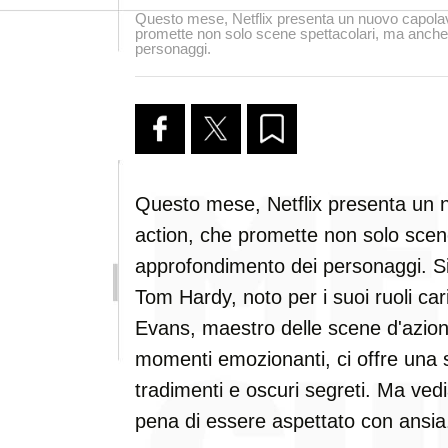
Questo mese, Netflix presenta un nuovo capolav
promette non solo scene spettacolari, ma anche
personaggi.
Questo mese, Netflix presenta un 
action, che promette non solo scen
approfondimento dei personaggi. Si t
Tom Hardy, noto per i suoi ruoli cari
Evans, maestro delle scene d'azione
momenti emozionanti, ci offre una s
tradimenti e oscuri segreti. Ma ved
pena di essere aspettato con ansia