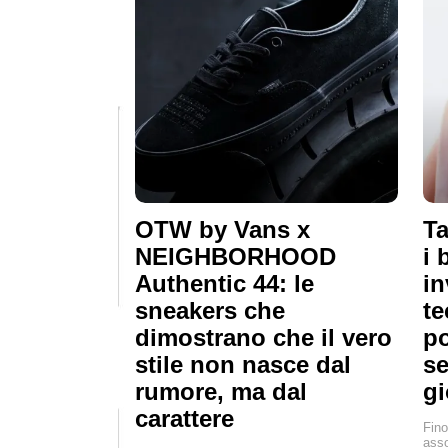
OTW by Vans x
Ta
NEIGHBORHOOD
i 
Authentic 44: le
in
sneakers che
te
dimostrano che il vero
po
stile non nasce dal
se
rumore, ma dal
g
carattere
Fino
asso