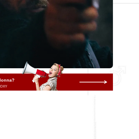
 donna?
 ROXY