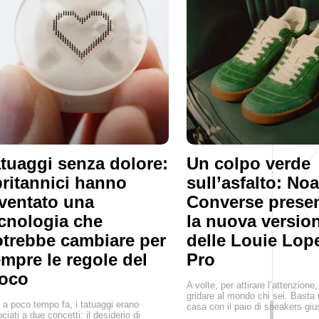
tuaggi senza dolore:
Un colpo verde
britannici hanno
sull’asfalto: No
ventato una
Converse prese
cnologia che
la nuova versio
trebbe cambiare per
delle Louie Lop
mpre le regole del
Pro
ioco
A volte, per attirare l’attenzione
gridare al mondo chi sei. Basta 
 a poco tempo fa, i tatuaggi erano
casa con il paio di sneakers giu
ciati a due concetti: il desiderio di