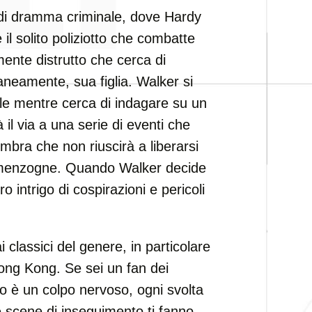
 di dramma criminale, dove Hardy
 il solito poliziotto che combatte
ente distrutto che cerca di
neamente, sua figlia. Walker si
nale mentre cerca di indagare su un
il via a una serie di eventi che
ra che non riuscirà a liberarsi
e menzogne. Quando Walker decide
tero intrigo di cospirazioni e pericoli
classici del genere, in particolare
 Hong Kong. Se sei un fan dei
po è un colpo nervoso, ogni svolta
e scene di inseguimento ti fanno