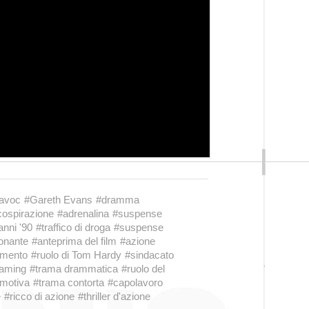
avoc
#Gareth Evans
#dramma
cospirazione
#adrenalina
#suspense
anni '90
#traffico di droga
#suspense
onante
#anteprima del film
#azione
imento
#ruolo di Tom Hardy
#sindacato
eaming
#trama drammatica
#ruolo del
emotiva
#trama contorta
#capolavoro
e
#ricco di azione
#thriller d'azione