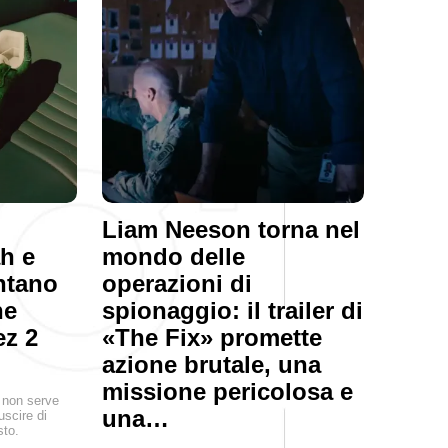
Liam Neeson torna nel
ah e
mondo delle
ntano
operazioni di
ne
spionaggio: il trailer di
ez 2
«The Fix» promette
azione brutale, una
missione pericolosa e
, non serve
una…
uscire di
sto.