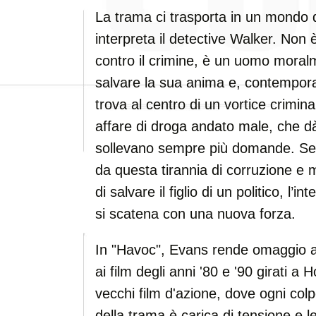
La trama ci trasporta in un mondo
interpreta il detective Walker. Non è
contro il crimine, è un uomo moralm
salvare la sua anima e, contempora
trova al centro di un vortice crimi
affare di droga andato male, che dà 
sollevano sempre più domande. Semb
da questa tirannia di corruzione 
di salvare il figlio di un politico, l’in
si scatena con una nuova forza.
In "Havoc", Evans rende omaggio ai 
ai film degli anni '80 e '90 girati a
vecchi film d'azione, dove ogni col
della trama è carica di tensione e l