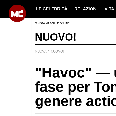
LE CELEBRITÀ
RELAZIONI
VITA
RIVISTA MASCHILE ONLINE
NUOVO!
›
NUOVA
NUOVO!
"Havoc" — 
fase per To
genere acti