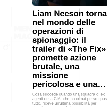
Liam Neeson torna
nel mondo delle
operazioni di
spionaggio: il
trailer di «The Fix»
promette azione
brutale, una
missione
pericolosa e una…
Cosa succede quando una squadra di ex
agenti della CIA, che ha ormai perso quas
tutto, riceve un'ultima possibilità per