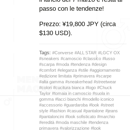
passo con le tendenze!
Prezzo: ¥19,800 JPY (circa
$130 USD).
Tags:
#Converse
#ALL STAR
#LGCY OX
#sneakers
#camoscio
#classico
#lusso
#scarpa
#moda
#tendenza
#design
#comfort
#eleganza
#stile
#aggiornamento
#edizione limitata
#primavera
#scarpe
#alta gamma
#sneakerhead
#streetwear
#colori
#cucitura bianca
#logo
#Chuck
Taylor
#tomaia in camoscio
#suola in
gomma
#lacci bianchi
#modello iconico
#accessorio
#guardaroba
#look
#street
style
#fashion
#casual
#pantalone
#jeans
#pantaloncini
#look sofisticato
#marchio
#eredità
#moda maschile
#tendenza
primavera
#valorizzazione
#look