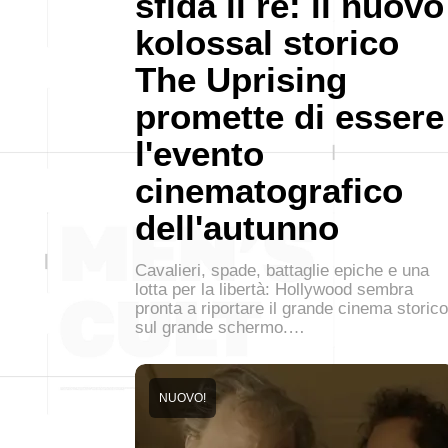
sfida il re: il nuovo
kolossal storico
The Uprising
promette di essere
l'evento
cinematografico
dell'autunno
Cavalieri, spade, battaglie epiche e una
lotta per la libertà: Hollywood sembra
pronta a riportare il grande cinema storico
sul grande schermo.…
NUOVO!