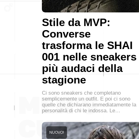
Stile da MVP:
Converse
trasforma le SHAI
001 nelle sneakers
più audaci della
stagione
Ci sono sneakers che completano
semplicemente un outfit. E poi ci sono
quelle che dichiarano immediatamente la
personalità di chi le indossa. Le…
NUOVO!