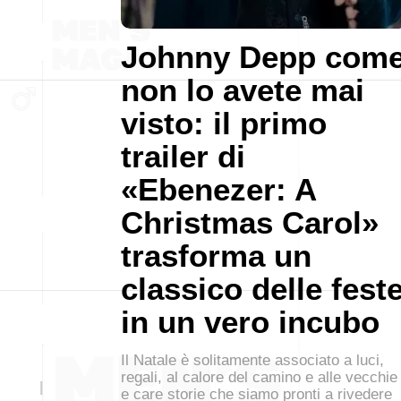
Johnny Depp com
non lo avete mai
visto: il primo
trailer di
«Ebenezer: A
Christmas Carol»
trasforma un
classico delle fest
in un vero incubo
Il Natale è solitamente associato a luci,
regali, al calore del camino e alle vecchie
e care storie che siamo pronti a rivedere