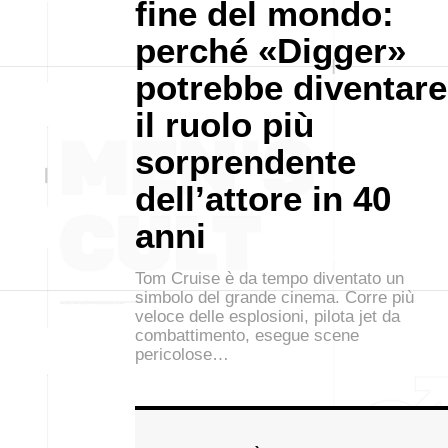
fine del mondo:
perché «Digger»
potrebbe diventare
il ruolo più
sorprendente
dell’attore in 40
anni
Tom Cruise è da tempo diventato un
simbolo del grande cinema. Corre più
veloce delle esplosioni, pilota jet da
combattimento, esegue scene
pericolose…