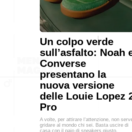
Un colpo verde
sull’asfalto: Noah 
Converse
presentano la
nuova versione
delle Louie Lopez 
Pro
A volte, per attirare l’attenzione, non serv
gridare al mondo chi sei. Basta uscire di
casa con il paio di sneakers giusto.