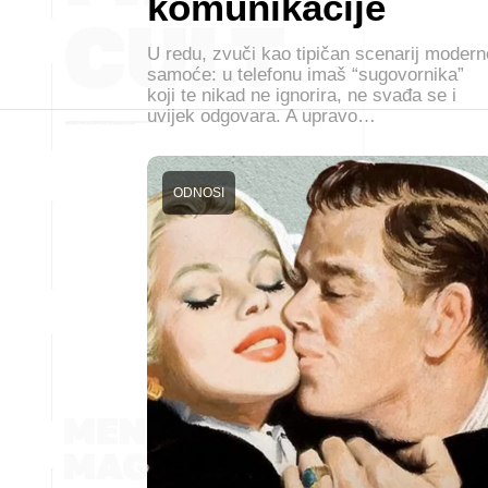
komunikacije
U redu, zvuči kao tipičan scenarij modern
samoće: u telefonu imaš “sugovornika”
koji te nikad ne ignorira, ne svađa se i
uvijek odgovara. A upravo…
ODNOSI