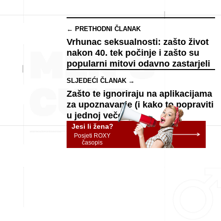
← PRETHODNI ČLANAK
Vrhunac seksualnosti: zašto život
nakon 40. tek počinje i zašto su
popularni mitovi odavno zastarjeli
SLJEDEĆI ČLANAK →
Zašto te ignoriraju na aplikacijama
za upoznavanje (i kako to popraviti
u jednoj večeri)
Jesi li žena?
Posjeti ROXY
časopis