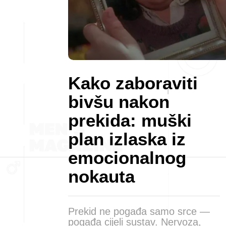
Kako zaboraviti
bivšu nakon
prekida: muški
plan izlaska iz
emocionalnog
nokauta
Prekid ne pogađa samo srce —
pogađa cijeli sustav. Nervoza,