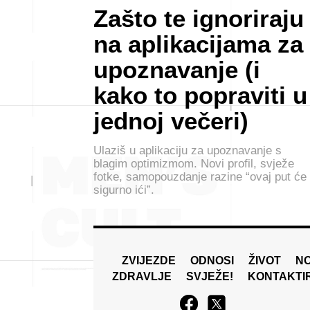
Zašto te ignoriraju
na aplikacijama za
upoznavanje (i
kako to popraviti u
jednoj večeri)
Ulaziš u aplikaciju za upoznavanje s
blagim optimizmom. Novi profil, svježe
fotke, samopouzdanje razine “ovaj put će
sigurno ići”.
ZVIJEZDE
ODNOSI
ŽIVOT
N
ZDRAVLJE
SVJEŽE!
KONTAKTI