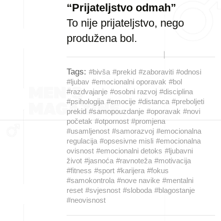
“Prijateljstvo odmah”
To nije prijateljstvo, nego
produžena bol.
Tags:
#bivša
#prekid
#zaboraviti
#odnosi
#ljubav
#emocionalni oporavak
#bol
#razdvajanje
#osobni razvoj
#disciplina
#psihologija
#emocije
#distanca
#preboljeti
prekid
#samopouzdanje
#oporavak
#novi
početak
#otpornost
#promjena
#usamljenost
#samorazvoj
#emocionalna
regulacija
#opsesivne misli
#emocionalna
ovisnost
#emocionalni detoks
#ljubavni
život
#jasnoća
#ravnoteža
#motivacija
#fitness
#sport
#karijera
#fokus
#samokontrola
#nove navike
#mentalni
reset
#svjesnost
#sloboda
#blagostanje
#neovisnost