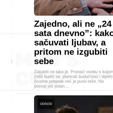
Zajedno, ali ne „24
sata dnevno”: kak
sačuvati ljubav, a
pritom ne izgubiti
sebe
Zaljubiti se lako je. Pronaći osobu s kojo
želiš buditi se, planirati budućnost i dijeliti
životne pobjede već je puno teže. No
postoji još jedan…
ODNOSI