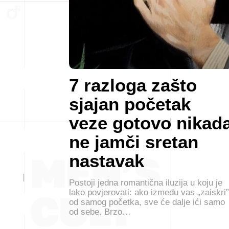
7 razloga zašto
sjajan početak
veze gotovo nikad
ne jamči sretan
nastavak
Postoji jedna romantična iluzija u koju je
lako povjerovati: ako između vas „zaiskri”
od samog početka, sve će dalje ići samo
od sebe. Brzo…