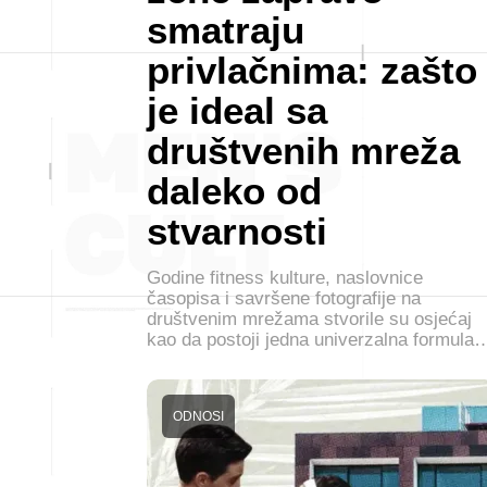
smatraju
privlačnima: zašto
je ideal sa
društvenih mreža
daleko od
stvarnosti
Godine fitness kulture, naslovnice
časopisa i savršene fotografije na
društvenim mrežama stvorile su osjećaj
kao da postoji jedna univerzalna formula
ODNOSI