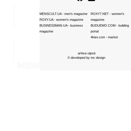
MENSCULT.UA
- men's magazine
ROXY7.NET
- women's
ROXY.UA
- women's magazine
magazine
BUSINESSMAN.UA
- business
BUDUEMO.COM
- building
magazine
portal
4kiev.com
- market
arhiva vijesti
© developed by
mc design