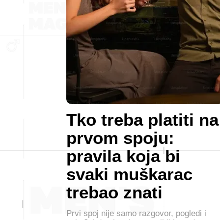
Tko treba platiti na
prvom spoju:
pravila koja bi
svaki muškarac
trebao znati
Prvi spoj nije samo razgovor, pogledi i