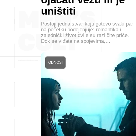
uništiti
Postoji jedna stvar koju gotovo svaki par
na početku podcjenjuje: romantika i
zajednički život dvije su različite priče.
Dok se viđate na spojevima,…
ODNOSI