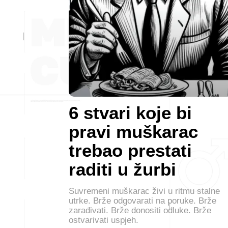
6 stvari koje bi
pravi muškarac
trebao prestati
raditi u žurbi
Suvremeni muškarac živi u ritmu stalne
utrke. Brže odgovarati na poruke. Brže
zarađivati. Brže donositi odluke. Brže
ostvarivati uspjeh.