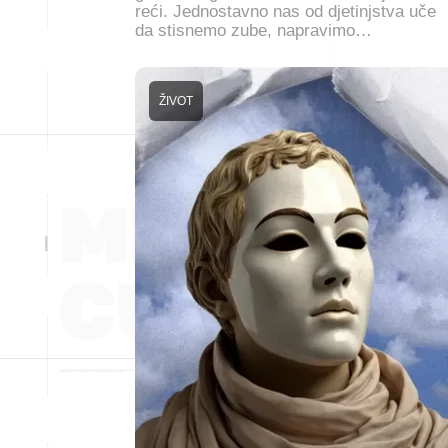
reći. Jednostavno nas od djetinjstva uče
da stisnemo zube, napravimo…
ŽIVOT