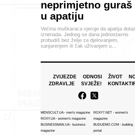
neprimjetno guraš
u apatiju
Većina muškaraca vjeruje da apatija dolaz
iznenada. Jednog se dana jednostavno
probudiš bez želje za djelovanjem,
sanjarenjem ili čak uživanjem u…
ZVIJEZDE
ODNOSI
ŽIVOT
N
ZDRAVLJE
SVJEŽE!
KONTAKTI
MENSCULT.UA
- men's magazine
ROXY7.NET
- women's
ROXY.UA
- women's magazine
magazine
BUSINESSMAN.UA
- business
BUDUEMO.COM
- building
magazine
portal