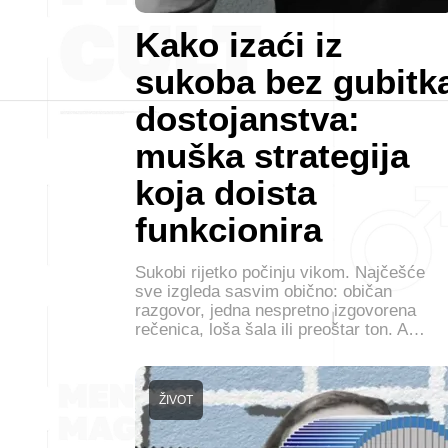
Kako izaći iz
sukoba bez gubitk
dostojanstva:
muška strategija
koja doista
funkcionira
Sukobi rijetko počinju vikom. Najčešće
sve izgleda sasvim obično: običan
razgovor, jedna nespretno izgovorena
rečenica, loša šala ili preoštar ton. A…
ŽIVOT