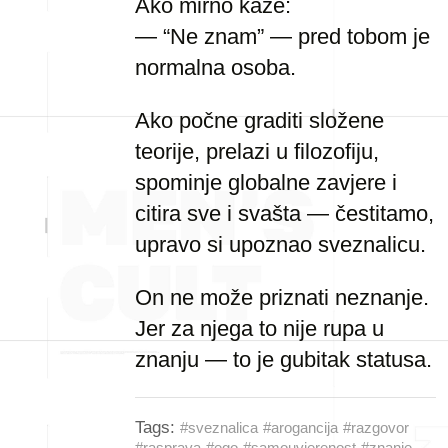
Ako mirno kaže:
— “Ne znam” — pred tobom je
normalna osoba.
Ako počne graditi složene
teorije, prelazi u filozofiju,
spominje globalne zavjere i
citira sve i svašta — čestitamo,
upravo si upoznao sveznalicu.
On ne može priznati neznanje.
Jer za njega to nije rupa u
znanju — to je gubitak statusa.
Tags:
#sveznalica
#arogancija
#razgovor
#rasprava
#ego
#samouvjerenost
#znanje