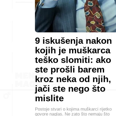
9 iskušenja nakon
kojih je muškarca
teško slomiti: ako
ste prošli barem
kroz neka od njih,
jači ste nego što
mislite
Postoje stvari o kojima muškarci rijetko
govore naglas. Ne zato što nemaju što