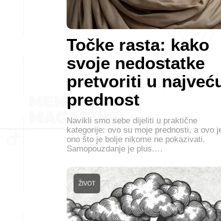
Točke rasta: kako
svoje nedostatke
pretvoriti u najveć
prednost
Navikli smo sebe dijeliti u praktične
kategorije: ovo su moje prednosti, a ovo j
ono što je bolje nikome ne pokazivati.
Samopouzdanje je plus.…
ŽIVOT