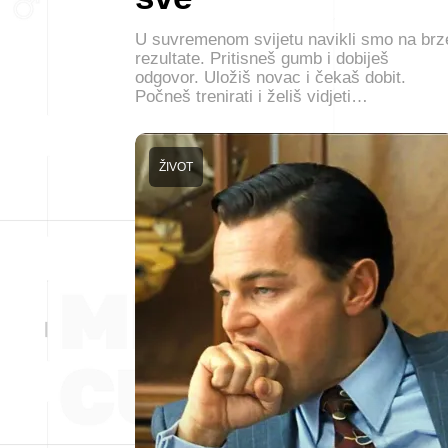
U suvremenom svijetu navikli smo na brz
rezultate. Pritisneš gumb i dobiješ
odgovor. Uložiš novac i čekaš dobit.
Počneš trenirati i želiš vidjeti…
ŽIVOT