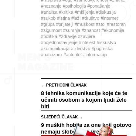
#neznanje
#psihologija
#ponašanje
#analiza
#kritika
#mišljenja
#diskusija
#sukob
#istina
#laži
#društvo
#internet
#grupa
#prijatelji
#muškost
#stol
#restoran
#sigurnost
#sumnja
#znanost
#ekonomija
#politika
#zdravlje
#zavjere
#pojednostavljenje
#intelekt
#iskustvo
#komunikacija
#liderstvo
#pogreška
#narcizam
#autoritet
#informacija
← PRETHODNI ČLANAK
8 tehnika komunikacije koje će te
učiniti osobom s kojom ljudi žele
biti
SLJEDEĆI ČLANAK →
9 muških hobija za one koji gotovo
nemaju slobodnog vremena