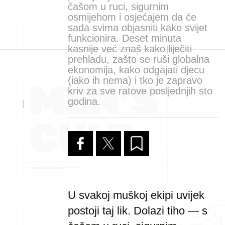
čašom u ruci, sigurnim
osmijehom i osjećajem da će
sada svima objasniti kako svijet
funkcionira. Deset minuta
kasnije već znaš kako liječiti
prehladu, zašto se ruši globalna
ekonomija, kako odgajati djecu
(iako ih nema) i tko je zapravo
kriv za sve ratove posljednjih sto
godina.
U svakoj muškoj ekipi uvijek
postoji taj lik. Dolazi tiho — s