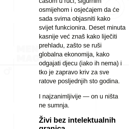
čašom u ruci, sigurnim
osmijehom i osjećajem da će
sada svima objasniti kako
svijet funkcionira. Deset minuta
kasnije već znaš kako liječiti
prehladu, zašto se ruši
globalna ekonomija, kako
odgajati djecu (iako ih nema) i
tko je zapravo kriv za sve
ratove posljednjih sto godina.
I najzanimljivije — on u ništa
ne sumnja.
Živi bez intelektualnih
granica