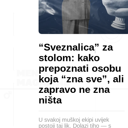
“Sveznalica” za
stolom: kako
prepoznati osobu
koja “zna sve”, ali
zapravo ne zna
ništa
U svakoj muškoj ekipi uvijek
postoji taj lik. Dolazi tiho — s