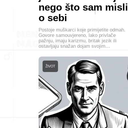
nego što sam misli
o sebi
Postoje muškarci koje primijetite odmah.
Govore samouvjereno, lako privlače
pažnju, imaju karizmu, britak jezik ili
ostavljaju snažan dojam svojim…
ŽIVOT