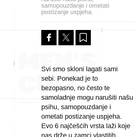
samopouzdanje i ometati
postizanje uspjeha.
Svi smo skloni lagati sami
sebi. Ponekad je to
bezopasno, no često te
samoladnje mogu narušiti našu
psihu, samopouzdanje i
ometati postizanje uspjeha.
Evo 6 najčešćih vrsta laži koje
nas drže u zamci vlastitih