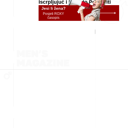
Iscrpljujuć i Kako to Popraviti
Jesi li žena?
Posjeti ROXY
časopis