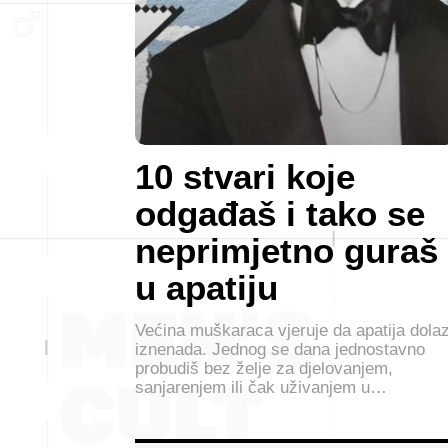
10 stvari koje
odgađaš i tako se
neprimjetno guraš
u apatiju
Većina muškaraca vjeruje da apatija dolaz
iznenada. Jednog se dana jednostavno
probudiš bez želje za djelovanjem,
sanjarenjem ili čak uživanjem u…