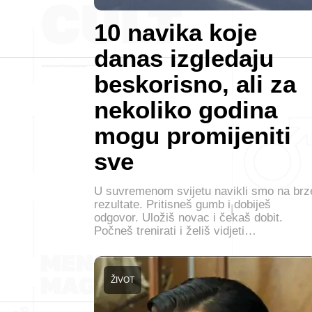
10 navika koje
danas izgledaju
beskorisno, ali za
nekoliko godina
mogu promijeniti
sve
U suvremenom svijetu navikli smo na brz
rezultate. Pritisneš gumb i dobiješ
odgovor. Uložiš novac i čekaš dobit.
Počneš trenirati i želiš vidjeti…
ŽIVOT