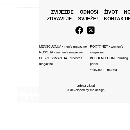
ZVIJEZDE
ODNOSI
ŽIVOT
N
ZDRAVLJE
SVJEŽE!
KONTAKTI
MENSCULT.UA
- men's magazine
ROXY7.NET
- women's
ROXY.UA
- women's magazine
magazine
BUSINESSMAN.UA
- business
BUDUEMO.COM
- building
magazine
portal
4kiev.com
- market
arhiva vijesti
© developed by
mc design