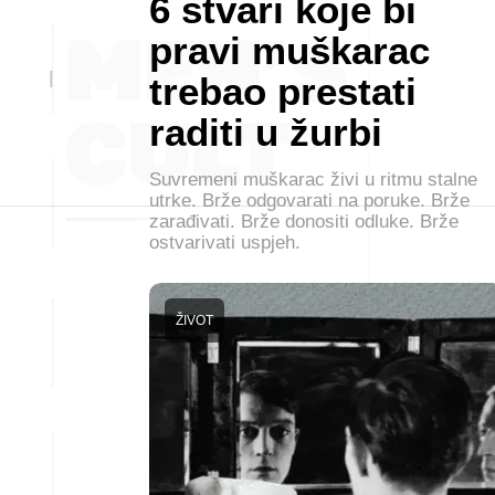
6 stvari koje bi
pravi muškarac
trebao prestati
raditi u žurbi
Suvremeni muškarac živi u ritmu stalne
utrke. Brže odgovarati na poruke. Brže
zarađivati. Brže donositi odluke. Brže
ostvarivati uspjeh.
ŽIVOT