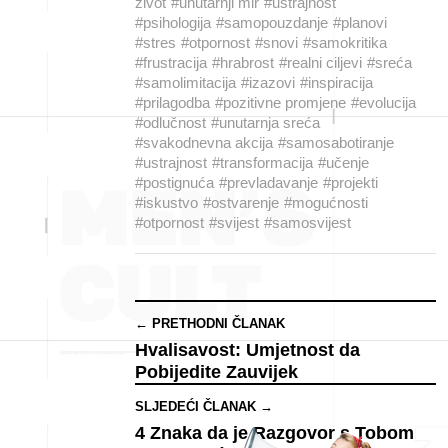
život
#unutarnji mir
#ustrajnost
#psihologija
#samopouzdanje
#planovi
#stres
#otpornost
#snovi
#samokritika
#frustracija
#hrabrost
#realni ciljevi
#sreća
#samolimitacija
#izazovi
#inspiracija
#prilagodba
#pozitivne promjene
#evolucija
#odlučnost
#unutarnja sreća
#svakodnevna akcija
#samosabotiranje
#ustrajnost
#transformacija
#učenje
#postignuća
#prevladavanje
#projekti
#iskustvo
#ostvarenje
#mogućnosti
#otpornost
#svijest
#samosvijest
← PRETHODNI ČLANAK
Hvalisavost: Umjetnost da
Pobijedite Zauvijek
SLJEDEĆI ČLANAK →
4 Znaka da je Razgovor s Tobom