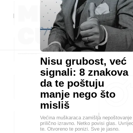
Nisu grubost, već
signali: 8 znakova
da te poštuju
manje nego što
misliš
Većina muškaraca zamišlja nepoštovanje
prilično izravno. Netko povisi glas. Uvrijed
te. Otvoreno te ponizi. Sve je jasno.