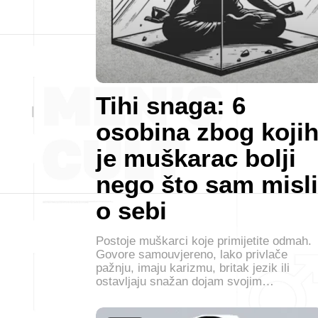
Tihi snaga: 6
osobina zbog koji
je muškarac bolji
nego što sam misli
o sebi
Postoje muškarci koje primijetite odmah.
Govore samouvjereno, lako privlače
pažnju, imaju karizmu, britak jezik ili
ostavljaju snažan dojam svojim…