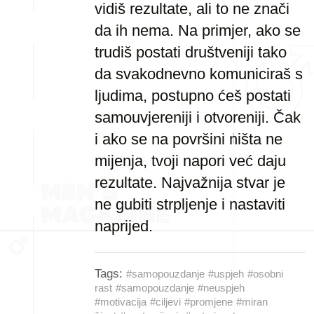
vidiš rezultate, ali to ne znači
da ih nema. Na primjer, ako se
trudiš postati društveniji tako
da svakodnevno komuniciraš s
ljudima, postupno ćeš postati
samouvjereniji i otvoreniji. Čak
i ako se na površini ništa ne
mijenja, tvoji napori već daju
rezultate. Najvažnija stvar je
ne gubiti strpljenje i nastaviti
naprijed.
Tags:
#samopouzdanje
#uspjeh
#osobni
rast
#samopouzdanje
#neuspjeh
#motivacija
#ciljevi
#promjene
#miran