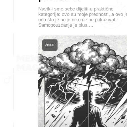
Navikli smo sebe dijeliti u praktične
kategorije: ovo su moje prednosti, a ovo j
ono što je bolje nikome ne pokazivati.
Samopouzdanje je plus.…
ŽIVOT