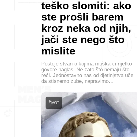
teško slomiti: ako
ste prošli barem
kroz neka od njih,
jači ste nego što
mislite
Postoje stvari o kojima muškarci rijetko
govore naglas. Ne zato što nemaju što
reći. Jednostavno nas od djetinjstva uče
da stisnemo zube, napravimo…
ŽIVOT