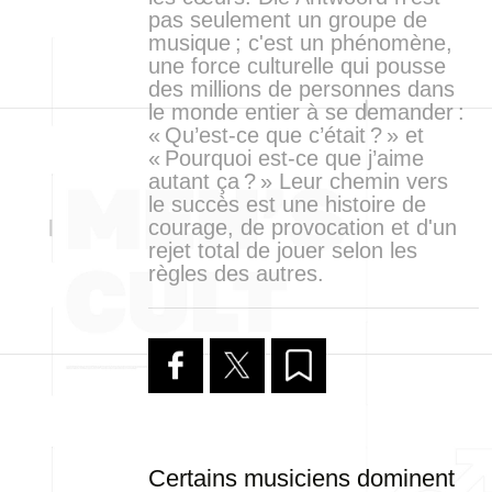
pas seulement un groupe de
musique ; c'est un phénomène,
une force culturelle qui pousse
des millions de personnes dans
le monde entier à se demander :
« Qu’est-ce que c’était ? » et
« Pourquoi est-ce que j’aime
autant ça ? » Leur chemin vers
le succès est une histoire de
courage, de provocation et d'un
rejet total de jouer selon les
règles des autres.
Certains musiciens dominent