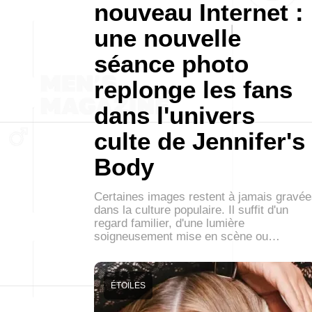
nouveau Internet :
une nouvelle
séance photo
replonge les fans
dans l'univers
culte de Jennifer's
Body
Certaines images restent à jamais gravé
dans la culture populaire. Il suffit d'un
regard familier, d'une lumière
soigneusement mise en scène ou…
ÉTOILES