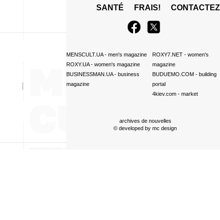
SANTÉ
FRAIS!
CONTACTE
MENSCULT.UA
- men's magazine
ROXY7.NET
- women's
ROXY.UA
- women's magazine
magazine
BUSINESSMAN.UA
- business
BUDUEMO.COM
- building
magazine
portal
4kiev.com
- market
archives de nouvelles
© developed by
mc design