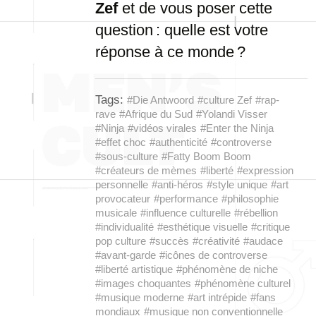
Zef
et de vous poser cette
question : quelle est votre
réponse à ce monde ?
Tags:
#Die Antwoord
#culture Zef
#rap-
rave
#Afrique du Sud
#Yolandi Visser
#Ninja
#vidéos virales
#Enter the Ninja
#effet choc
#authenticité
#controverse
#sous-culture
#Fatty Boom Boom
#créateurs de mèmes
#liberté
#expression
personnelle
#anti-héros
#style unique
#art
provocateur
#performance
#philosophie
musicale
#influence culturelle
#rébellion
#individualité
#esthétique visuelle
#critique
pop culture
#succès
#créativité
#audace
#avant-garde
#icônes de controverse
#liberté artistique
#phénomène de niche
#images choquantes
#phénomène culturel
#musique moderne
#art intrépide
#fans
mondiaux
#musique non conventionnelle