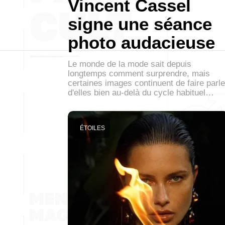
Vincent Cassel
signe une séance
photo audacieuse
Le monde de la mode sait depuis
longtemps comment surprendre, mais
certaines images continuent de faire parle
d'elles bien au-delà du cycle habituel…
ÉTOILES