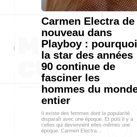
Carmen Electra de
nouveau dans
Playboy : pourquo
la star des années
90 continue de
fasciner les
hommes du mond
entier
Il existe des femmes dont la popularité
disparaît avec une époque. Et puis il y a
celles qui deviennent elles-mêmes une
époque. Carmen Electra…