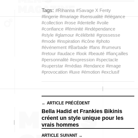
Tags:
#Rihanna
#Savage X Fenty
#lingerie
#mariage
#sensualité
#élégance
#collection
#rose
#dentelle
#voile
#confiance
#féminité
#indépendance
#style
#glamour
#célébrité
#grossesse
#mode
#inspiration
#icône
#photo
#événement
#Barbade
#fans
#rumeurs
#retour
#audace
#look
#beauté
#fiançailles
#personnalité
#expression
#spectacle
#superstar
#médias
#tendance
#image
#provocation
#luxe
#émotion
#exclusif
← ARTICLE PRÉCÉDENT
Bella Hadid et Frankies Bikinis
créent un style unique pour les
vrais hommes
ARTICLE SUIVANT →