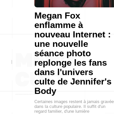
Megan Fox
enflamme à
nouveau Internet :
une nouvelle
séance photo
replonge les fans
dans l'univers
culte de Jennifer's
Body
Certaines images restent à jamais gravé
dans la culture populaire. Il suffit d'un
regard familier, d'une lumière