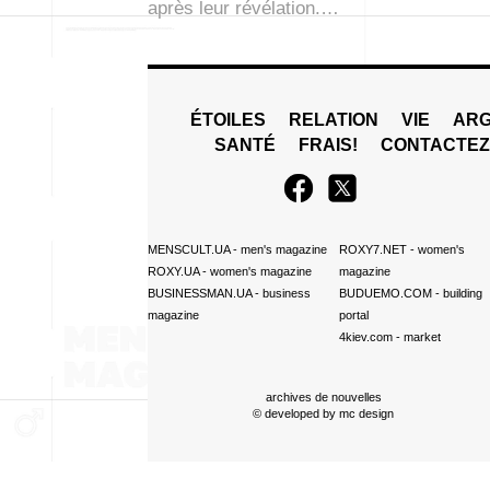
après leur révélation.…
ÉTOILES
RELATION
VIE
ARG
SANTÉ
FRAIS!
CONTACTE
MENSCULT.UA
- men's magazine
ROXY7.NET
- women's
ROXY.UA
- women's magazine
magazine
BUSINESSMAN.UA
- business
BUDUEMO.COM
- building
magazine
portal
4kiev.com
- market
archives de nouvelles
© developed by
mc design