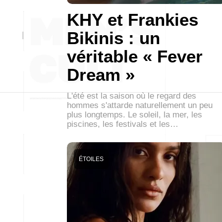
KHY et Frankies
Bikinis : un
véritable « Fever
Dream »
L'été est la saison où le regard des
hommes s'attarde naturellement un peu
plus longtemps. Le soleil, la mer, les
piscines, les festivals et les…
ÉTOILES