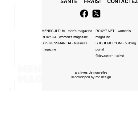
SANTÉ
FRAIS!
CONTACTE
MENSCULT.UA
- men's magazine
ROXY7.NET
- women's
ROXY.UA
- women's magazine
magazine
BUSINESSMAN.UA
- business
BUDUEMO.COM
- building
magazine
portal
4kiev.com
- market
archives de nouvelles
© developed by
mc design