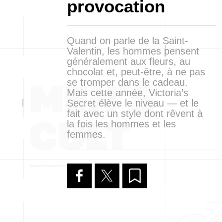
provocation
Quand on parle de la Saint-
Valentin, les hommes pensent
généralement aux fleurs, au
chocolat et, peut-être, à ne pas
se tromper dans le cadeau.
Mais cette année, Victoria’s
Secret élève le niveau — et le
fait avec un style dont rêvent à
la fois les hommes et les
femmes.