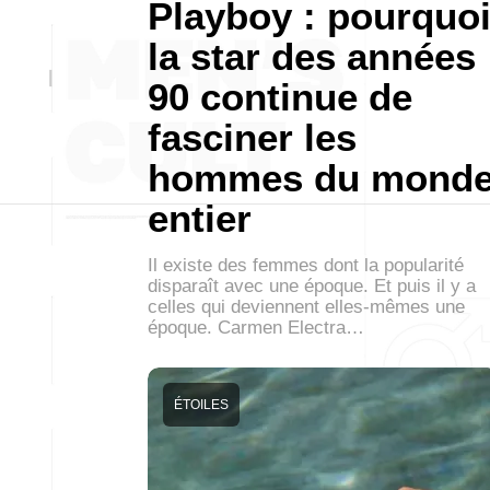
Playboy : pourquo
la star des années
90 continue de
fasciner les
hommes du mond
entier
Il existe des femmes dont la popularité
disparaît avec une époque. Et puis il y a
celles qui deviennent elles-mêmes une
époque. Carmen Electra…
ÉTOILES