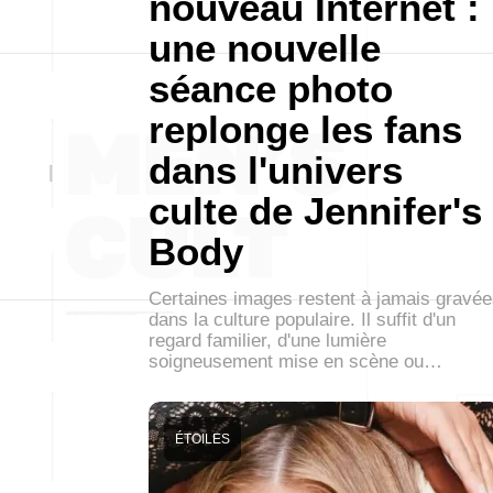
nouveau Internet :
une nouvelle
séance photo
replonge les fans
dans l'univers
culte de Jennifer's
Body
Certaines images restent à jamais gravé
dans la culture populaire. Il suffit d'un
regard familier, d'une lumière
soigneusement mise en scène ou…
ÉTOILES