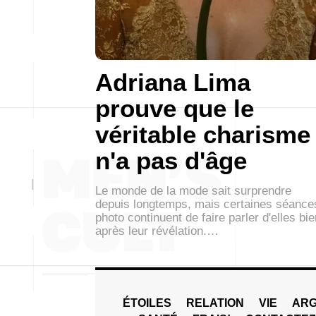
Adriana Lima
prouve que le
véritable charisme
n'a pas d'âge
Le monde de la mode sait surprendre
depuis longtemps, mais certaines séance
photo continuent de faire parler d'elles bie
après leur révélation.…
ÉTOILES
RELATION
VIE
ARG