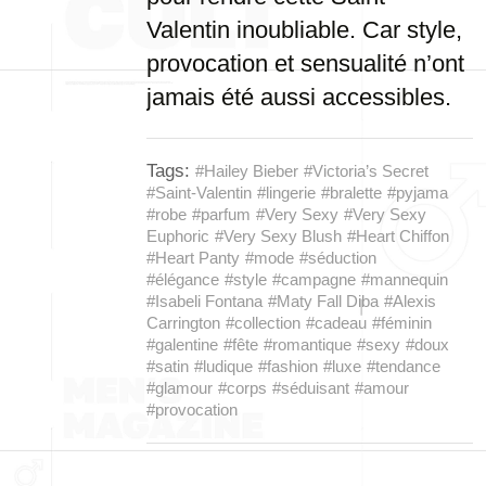
Valentin inoubliable. Car style,
provocation et sensualité n’ont
jamais été aussi accessibles.
Tags:
#Hailey Bieber
#Victoria’s Secret
#Saint-Valentin
#lingerie
#bralette
#pyjama
#robe
#parfum
#Very Sexy
#Very Sexy
Euphoric
#Very Sexy Blush
#Heart Chiffon
#Heart Panty
#mode
#séduction
#élégance
#style
#campagne
#mannequin
#Isabeli Fontana
#Maty Fall Diba
#Alexis
Carrington
#collection
#cadeau
#féminin
#galentine
#fête
#romantique
#sexy
#doux
#satin
#ludique
#fashion
#luxe
#tendance
#glamour
#corps
#séduisant
#amour
#provocation