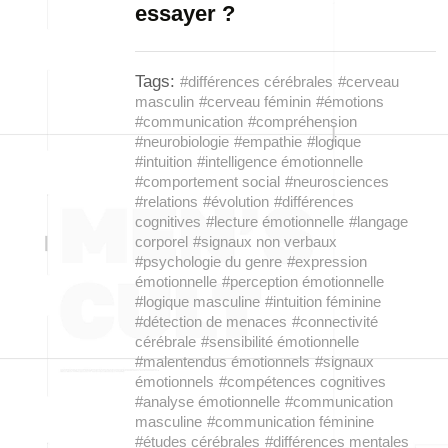
essayer ?
Tags:
#différences cérébrales
#cerveau
masculin
#cerveau féminin
#émotions
#communication
#compréhension
#neurobiologie
#empathie
#logique
#intuition
#intelligence émotionnelle
#comportement social
#neurosciences
#relations
#évolution
#différences
cognitives
#lecture émotionnelle
#langage
corporel
#signaux non verbaux
#psychologie du genre
#expression
émotionnelle
#perception émotionnelle
#logique masculine
#intuition féminine
#détection de menaces
#connectivité
cérébrale
#sensibilité émotionnelle
#malentendus émotionnels
#signaux
émotionnels
#compétences cognitives
#analyse émotionnelle
#communication
masculine
#communication féminine
#études cérébrales
#différences mentales