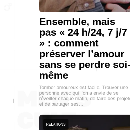
Ensemble, mais
pas « 24 h/24, 7 j/7
» : comment
préserver l’amour
sans se perdre soi
même
Tomber amoureux est facile. Trouver une
personne avec qui l’on a envie de se
réveiller chaque matin, de faire des projet
et de partager ses…
RELATIONS