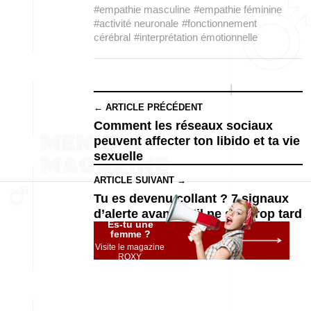
#empathie masculine
#empathie féminine
#activité neuronale
#fonctionnement
cérébral
#interprétation émotionnelle
← ARTICLE PRÉCÉDENT
Comment les réseaux sociaux
peuvent affecter ton libido et ta vie
sexuelle
ARTICLE SUIVANT →
Tu es devenu collant ? 7 signaux
d’alerte avant qu’il ne soit trop tard
Es-tu une
femme ?
Visite le magazine
ROXY