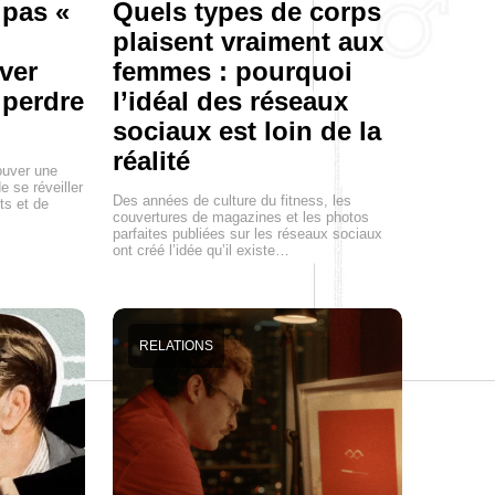
 pas «
Quels types de corps
plaisent vraiment aux
ver
femmes : pourquoi
 perdre
l’idéal des réseaux
sociaux est loin de la
réalité
ouver une
e se réveiller
Des années de culture du fitness, les
ts et de
couvertures de magazines et les photos
parfaites publiées sur les réseaux sociaux
ont créé l’idée qu’il existe…
RELATIONS