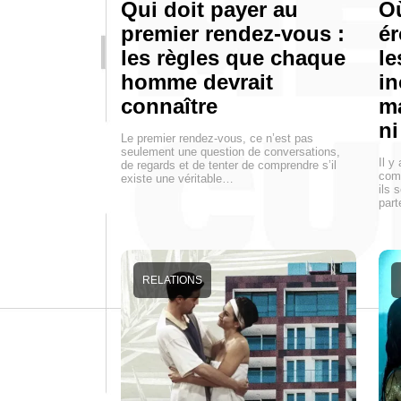
Qui doit payer au
Où
premier rendez-vous :
ér
les règles que chaque
le
homme devrait
in
connaître
ma
ni
Le premier rendez-vous, ce n’est pas
seulement une question de conversations,
Il y
de regards et de tenter de comprendre s’il
comm
existe une véritable…
ils 
part
RELATIONS