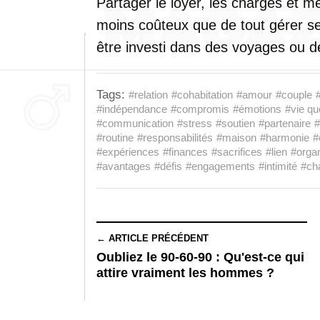
Partager le loyer, les charges et m
moins coûteux que de tout gérer s
être investi dans des voyages ou 
Tags:
#relation
#cohabitation
#amour
#couple
#indépendance
#compromis
#émotions
#vie qu
#communication
#stress
#soutien
#partenaire
#
#routine
#responsabilités
#maison
#harmonie
#
#expériences
#finances
#sacrifices
#lien
#organ
#avantages
#défis
#engagements
#intimité
#ch
← ARTICLE PRÉCÉDENT
Oubliez le 90-60-90 : Qu'est-ce qui
attire vraiment les hommes ?