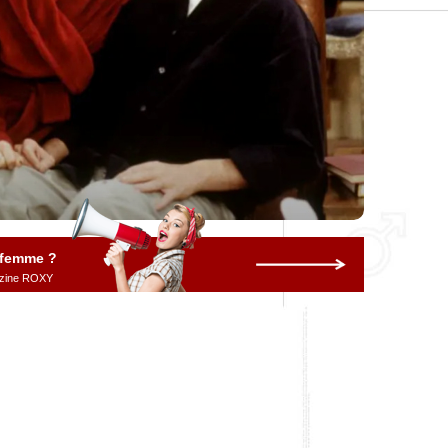
 femme ?
gazine ROXY