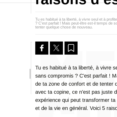
Tu es habitué à ta liberté, à vivre seul et à prof
? C’est parfait ! Mais peut-être est-il temps de s
tenter quelque chose de nouveau.
Tu es habitué à ta liberté, à vivre s
sans compromis ? C’est parfait ! Ma
de ta zone de confort et de tenter
avec ta copine, ce n’est pas juste
expérience qui peut transformer ta 
et de la vie en général. Voici 5 rais