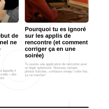
Pourquoi tu es ignoré
ébut de
sur les applis de
nel ne
rencontre (et comment
e
corriger ça en une
e
soirée)
Tu ouvres une application de rencontre avec
un léger optimisme. Nouveau compte,
à laquelle il
photos fraîches, confiance niveau “cette fois,
incelle » dès
ça va marcher”.
lera