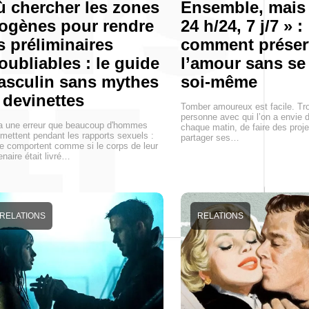
 chercher les zones
Ensemble, mais
ogènes pour rendre
24 h/24, 7 j/7 » :
s préliminaires
comment préser
oubliables : le guide
l’amour sans se
sculin sans mythes
soi-même
 devinettes
Tomber amoureux est facile. Tr
personne avec qui l’on a envie d
 a une erreur que beaucoup d'hommes
chaque matin, de faire des proje
ettent pendant les rapports sexuels :
partager ses…
se comportent comme si le corps de leur
enaire était livré…
RELATIONS
RELATIONS