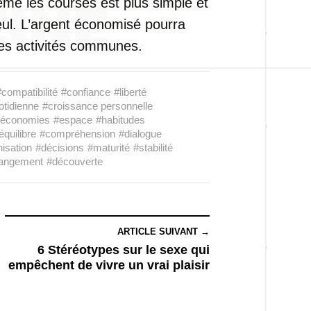
ême les courses est plus simple et
eul. L’argent économisé pourra
des activités communes.
#compatibilité
#confiance
#liberté
otidienne
#croissance personnelle
économies
#espace
#habitudes
équilibre
#compréhension
#dialogue
isation
#décisions
#maturité
#stabilité
angement
#découverte
ARTICLE SUIVANT →
6 Stéréotypes sur le sexe qui
empêchent de vivre un vrai plaisir