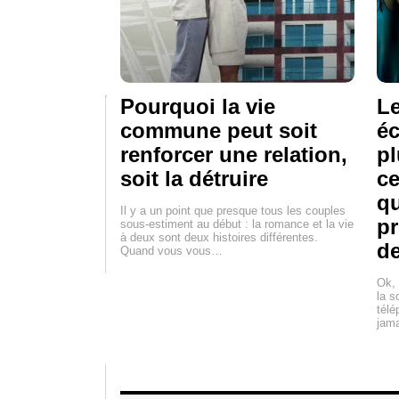
Pourquoi la vie
Le
commune peut soit
éc
renforcer une relation,
pl
soit la détruire
ce
qu
Il y a un point que presque tous les couples
p
sous-estiment au début : la romance et la vie
à deux sont deux histoires différentes.
d
Quand vous vous…
Ok, 
la s
télé
jama