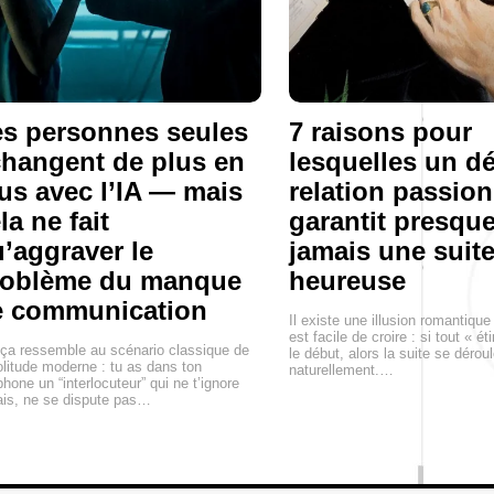
s personnes seules
7 raisons pour
hangent de plus en
lesquelles un d
us avec l’IA — mais
relation passion
la ne fait
garantit presqu
’aggraver le
jamais une suit
roblème du manque
heureuse
e communication
Il existe une illusion romantique 
est facile de croire : si tout « ét
ça ressemble au scénario classique de
le début, alors la suite se dérou
olitude moderne : tu as dans ton
naturellement.…
phone un “interlocuteur” qui ne t’ignore
is, ne se dispute pas…