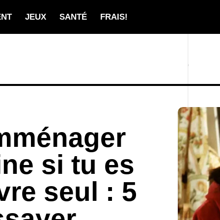
ENT
JEUX
SANTÉ
FRAIS!
emménager
ne si tu es
vre seul : 5
ssayer