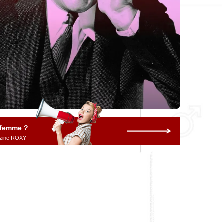
 femme ?
gazine ROXY