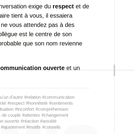
nversation exige du
respect
et de
aire tient à vous, il essaiera
 ne vous attendez pas à des
llègue est le centre de son
t probable que son nom revienne
communication ouverte
et un
u'un d'autre
#relation
#communication
rité
#respect
#honnêteté
#sentiments
ituation
#inconfort
#compréhension
 de couple
#attentes
#changement
on ouverte
#réaction
#anxiété
#ajustement
#motifs
#conseils