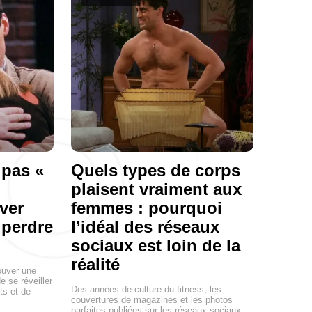
 pas «
Quels types de corps
plaisent vraiment aux
ver
femmes : pourquoi
 perdre
l’idéal des réseaux
sociaux est loin de la
réalité
ouver une
e se réveiller
Des années de culture du fitness, les
ts et de
couvertures de magazines et les photos
parfaites publiées sur les réseaux sociaux