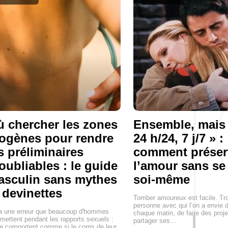
 chercher les zones
Ensemble, mais
ogènes pour rendre
24 h/24, 7 j/7 » :
s préliminaires
comment préser
oubliables : le guide
l’amour sans se
sculin sans mythes
soi-même
 devinettes
Tomber amoureux est facile. Tr
personne avec qui l’on a envie d
 a une erreur que beaucoup d'hommes
chaque matin, de faire des proje
ettent pendant les rapports sexuels :
partager ses…
se comportent comme si le corps de leur