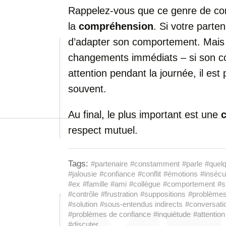
Rappelez-vous que ce genre de co
la
compréhension
. Si votre parten
d’adapter son comportement. Mais
changements immédiats – si son co
attention pendant la journée, il es
souvent.
Au final, le plus important est une
respect mutuel.
Tags:
#partenaire
#constamment
#parle
#quelq
#jalousie
#confiance
#conflit
#émotions
#insécu
#ex
#famille
#ami
#collègue
#comportement
#s
#contrôle
#frustration
#suppositions
#problèmes
#solution
#sous-entendus indirects
#conversati
#problèmes de confiance
#inquiétude
#attention
#discuter