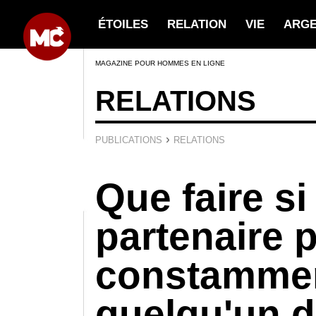
ÉTOILES
RELATION
VIE
ARG
MAGAZINE POUR HOMMES EN LIGNE
RELATIONS
›
PUBLICATIONS
RELATIONS
Que faire si
partenaire p
constamme
quelqu'un d