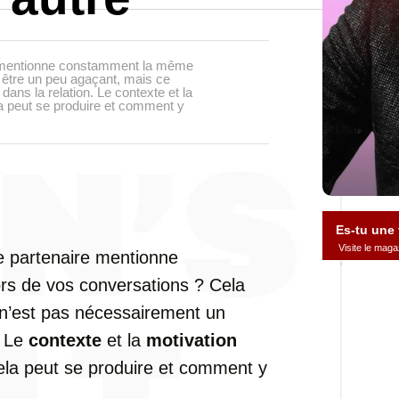
e mentionne constamment la même
 être un peu agaçant, mais ce
ans la relation. Le contexte et la
la peut se produire et comment y
Es-tu une
Visite le ma
e partenaire mentionne
s de vos conversations ? Cela
 n’est pas nécessairement un
. Le
contexte
et la
motivation
ela peut se produire et comment y