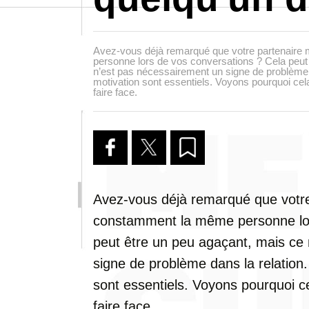
Avez-vous déjà remarqué que votre partenair
personne lors de vos conversations ? Cela peut
n’est pas nécessairement un signe de problème d
motivation sont essentiels. Voyons pourquoi ce
faire face.
Avez-vous déjà remarqué que votr
constamment la même personne lor
peut être un peu agaçant, mais ce
signe de problème dans la relation
sont essentiels. Voyons pourquoi c
faire face.