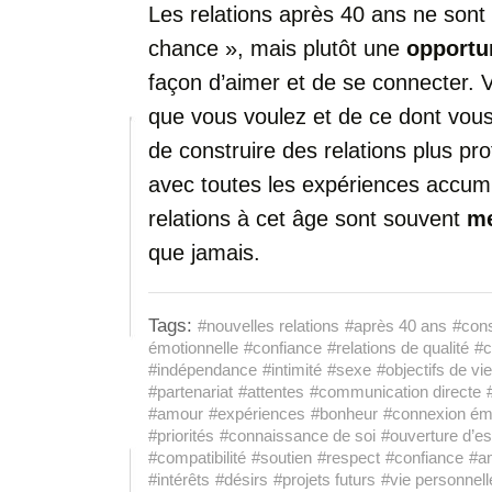
Les
relations
après
40
ans
ne
sont
chance »,
mais
plutôt
une
opportu
façon
d’aimer
et
de
se
connecter.
que
vous
voulez
et
de
ce
dont
vou
de
construire
des
relations
plus
pr
avec
toutes
les
expériences
accum
relations
à
cet
âge
sont
souvent
me
que
jamais.
Tags:
#nouvelles relations
#après 40 ans
#cons
émotionnelle
#confiance
#relations de qualité
#c
#indépendance
#intimité
#sexe
#objectifs de vie
#partenariat
#attentes
#communication directe
#amour
#expériences
#bonheur
#connexion émo
#priorités
#connaissance de soi
#ouverture d’es
#compatibilité
#soutien
#respect
#confiance
#am
#intérêts
#désirs
#projets futurs
#vie personnell