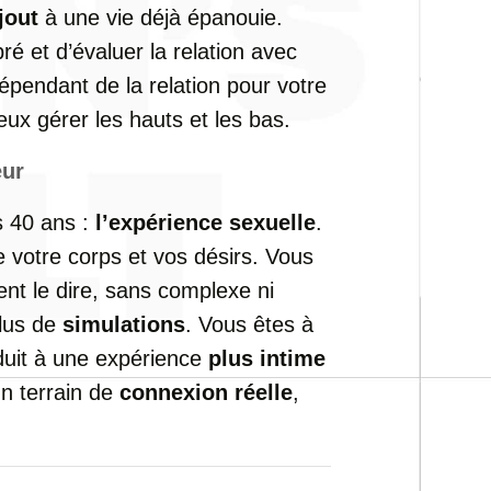
jout
à
une
vie
déjà
épanouie.
ibré
et
d’évaluer
la
relation
avec
épendant
de
la
relation
pour
votre
eux
gérer
les
hauts
et
les
bas.
eur
s
40
ans :
l’expérience
sexuelle
.
re
votre
corps
et
vos
désirs.
Vous
ent
le
dire,
sans
complexe
ni
lus
de
simulations
.
Vous
êtes
à
duit
à
une
expérience
plus
intime
un
terrain
de
connexion
réelle
,