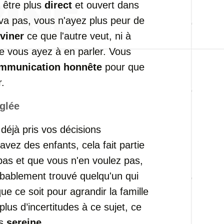
à
être
plus
direct
et
ouvert
dans
va
pas,
vous
n'ayez
plus
peur
de
viner
ce
que
l'autre
veut,
ni
à
ue
vous
ayez
à
en
parler.
Vous
mmunication
honnête
pour
que
r.
glée
t
déjà
pris
vos
décisions
avez
des
enfants,
cela
fait
partie
pas
et
que
vous
n'en
voulez
pas,
obablement
trouvé
quelqu'un
qui
que
ce
soit
pour
agrandir
la
famille
plus
d’incertitudes
à
ce
sujet,
ce
us
sereine
.