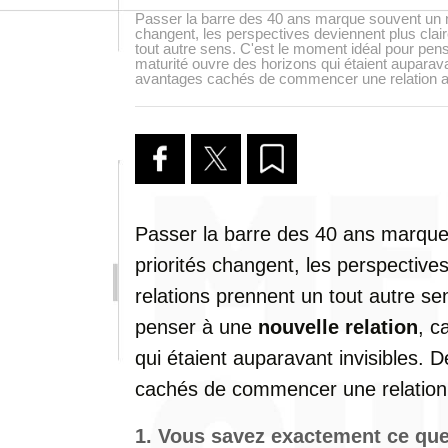
Passer la barre des 40 ans marque souvent un n
changent, les perspectives deviennent plus claire
tout autre sens. C'est le moment idéal pour pense
maturité ouvre des horizons qui étaient auparav
avantages cachés de commencer une relation a
Passer
la
barre
des
40
ans
marqu
priorités
changent,
les
perspective
relations
prennent
un
tout
autre
se
penser
à
une
nouvelle
relation
,
c
qui
étaient
auparavant
invisibles.
D
cachés
de
commencer
une
relatio
1.
Vous
savez
exactement
ce
qu