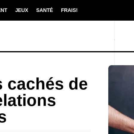
ENT
JEUX
SANTÉ
FRAIS!
s cachés de
elations
s