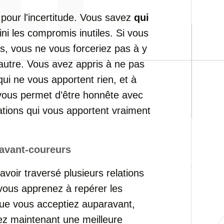
e
pour
l'incertitude.
Vous
savez
qui
ini
les
compromis
inutiles.
Si
vous
es,
vous
ne
vous
forceriez
pas
à
y
'autre.
Vous
avez
appris
à
ne
pas
qui
ne
vous
apportent
rien,
et
à
vous
permet
d’être
honnête
avec
ations
qui
vous
apportent
vraiment
avant-
coureurs
avoir
traversé
plusieurs
relations
vous
apprenez
à
repérer
les
ue
vous
acceptiez
auparavant,
ez
maintenant
une
meilleure