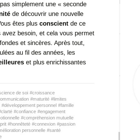
pas
simplement
une «
seconde
nité
de
découvrir
une
nouvelle
Vous
êtes
plus
conscient
de
ce
s
avez
besoin,
et
cela
vous
permet
ofondes
et
sincères.
Après
tout,
ulées
au
fil
des
années,
les
illeures
et
plus
enrichissantes
cience de soi
#croissance
ommunication
#maturité
#limites
#développement personnel
#famille
#clarté
#confiance
#engagement
tionnelle
#compréhension mutuelle
prit
#honnêteté
#connexion
#passion
élioration personnelle
#santé
e