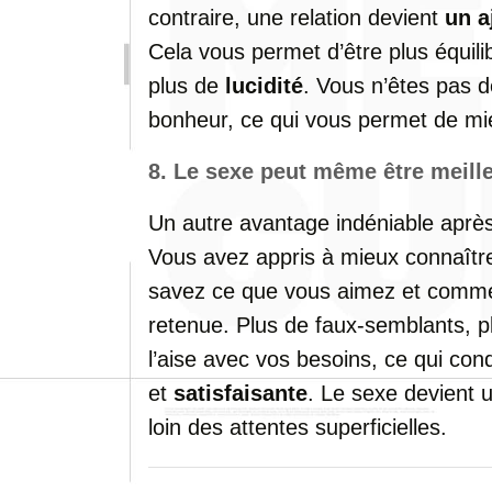
contraire,
une
relation
devient
un
a
Cela
vous
permet
d’être
plus
équil
plus
de
lucidité
.
Vous
n’êtes
pas
d
bonheur,
ce
qui
vous
permet
de
mi
8.
Le
sexe
peut
même
être
meill
Un
autre
avantage
indéniable
aprè
Vous
avez
appris
à
mieux
connaît
savez
ce
que
vous
aimez
et
comm
retenue.
Plus
de
faux-
semblants,
p
l’aise
avec
vos
besoins,
ce
qui
con
et
satisfaisante
.
Le
sexe
devient
loin
des
attentes
superficielles.