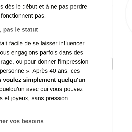
as
dès
le
début
et
à
ne
pas
perdre
e
fonctionnent
pas.
é,
pas
le
statut
tait
facile
de
se
laisser
influencer
nous
engagions
parfois
dans
des
urage,
ou
pour
donner
l'impression
personne ».
Après
40
ans,
ces
s
voulez
simplement
quelqu'un
quelqu’un
avec
qui
vous
pouvez
es
et
joyeux,
sans
pression
imer
vos
besoins