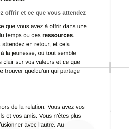
ez
offrir
et
ce
que
vous
attendez
ce
que
vous
avez
à
offrir
dans
une
du
temps
ou
des
ressources
.
s
attendez
en
retour,
et
cela
t
à
la
jeunesse,
où
tout
semble
es
clair
sur
vos
valeurs
et
ce
que
de
trouver
quelqu'un
qui
partage
hors
de
la
relation.
Vous
avez
vos
els
et
vos
amis.
Vous
n’êtes
plus
fusionner
avec
l’autre.
Au