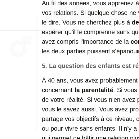
Au
fil
des
années,
vous
apprenez
vos
relations.
Si
quelque
chose
ne
le
dire.
Vous
ne
cherchez
plus
à
de
espérer
qu'il
le
comprenne
sans
q
avez
compris
l'importance
de
la
co
les
deux
parties
puissent
s'épanoui
5.
La
question
des
enfants
est
ré
À
40
ans,
vous
avez
probablemen
concernant
la
parentalité
.
Si
vous
de
votre
réalité.
Si
vous
n'en
avez
vous
le
savez
aussi.
Vous
avez
pr
partage
vos
objectifs
à
ce
niveau,
ou
pour
vivre
sans
enfants.
Il
n’y
a
qui
permet
de
bâtir
une
relation
pl