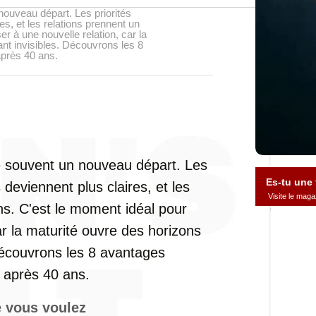
ouveau départ. Les priorités
s, et les relations prennent un
r à une nouvelle relation, car la
ant invisibles. Découvrons les 8
près 40 ans.
e
souvent
un
nouveau
départ.
Les
Es-tu une
s
deviennent
plus
claires,
et
les
Visite le ma
ns.
C'est
le
moment
idéal
pour
ar
la
maturité
ouvre
des
horizons
écouvrons
les
8
avantages
n
après
40
ans.
e
vous
voulez