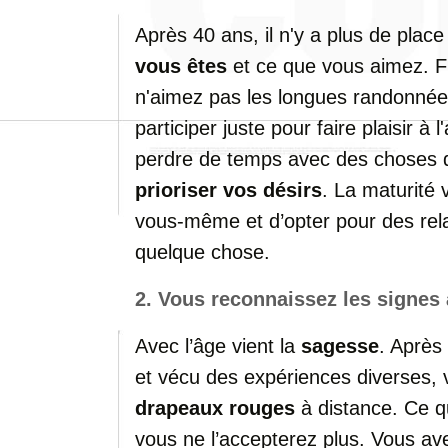
Après
40
ans,
il
n'y
a
plus
de
plac
vous
êtes
et
ce
que
vous
aimez.
F
n'aimez
pas
les
longues
randonné
participer
juste
pour
faire
plaisir
à
l
perdre
de
temps
avec
des
choses
prioriser
vos
désirs
.
La
maturité
vous-
même
et
d’opter
pour
des
rel
quelque
chose.
2.
Vous
reconnaissez
les
signes
Avec
l’âge
vient
la
sagesse
.
Après
et
vécu
des
expériences
diverses,
drapeaux
rouges
à
distance.
Ce
q
vous
ne
l’accepterez
plus.
Vous
av