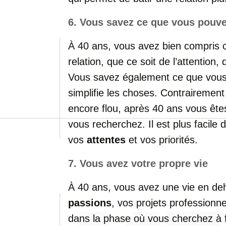
6.
Vous
savez
ce
que
vous
pouv
À
40
ans,
vous
avez
bien
compris
relation,
que
ce
soit
de
l’attention,
Vous
savez
également
ce
que
vou
simplifie
les
choses.
Contrairemen
encore
flou,
après
40
ans
vous
êt
vous
recherchez.
Il
est
plus
facile
vos
attentes
et
vos
priorités.
7.
Vous
avez
votre
propre
vie
À
40
ans,
vous
avez
une
vie
en
de
passions
,
vos
projets
professionn
dans
la
phase
où
vous
cherchez
à