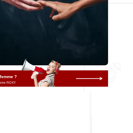
 femme ?
gazine ROXY