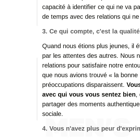
capacité
à
identifier
ce
qui
ne
va
p
de
temps
avec
des
relations
qui
n
3.
Ce
qui
compte,
c'est
la
qualit
Quand
nous
étions
plus
jeunes,
il
é
par
les
attentes
des
autres.
Nous
relations
pour
satisfaire
notre
ento
que
nous
avions
trouvé «
la
bonne
préoccupations
disparaissent.
Vou
avec
qui
vous
vous
sentez
bien
,
partager
des
moments
authentiqu
sociale.
4.
Vous
n'avez
plus
peur
d'expr