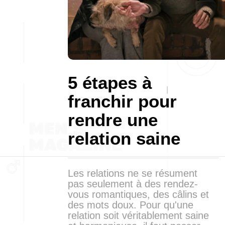
5 étapes à
franchir pour
rendre une
relation saine
Les relations ne se résument
pas seulement à des rendez-
vous romantiques, des câlins et
des mots doux. Pour qu'une
relation soit véritablement saine