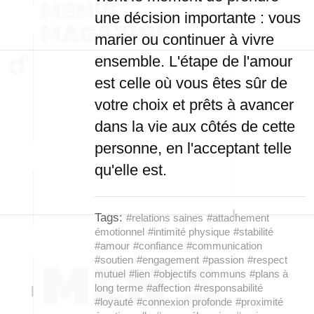
une décision importante : vous
marier ou continuer à vivre
ensemble. L'étape de l'amour
est celle où vous êtes sûr de
votre choix et prêts à avancer
dans la vie aux côtés de cette
personne, en l'acceptant telle
qu'elle est.
Tags:
#relations saines
#attachement
émotionnel
#intimité physique
#stabilité
#amour
#confiance
#communication
#soutien
#engagement
#passion
#respect
mutuel
#lien
#objectifs communs
#plans à
long terme
#affection
#responsabilité
#loyauté
#connexion profonde
#proximité