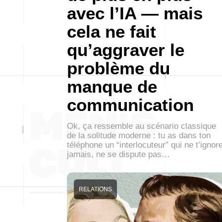
avec l’IA — mais
cela ne fait
qu’aggraver le
problème du
manque de
communication
Ok, ça ressemble au scénario classique
de la solitude moderne : tu as dans ton
téléphone un “interlocuteur” qui ne t’ignor
jamais, ne se dispute pas…
RELATIONS