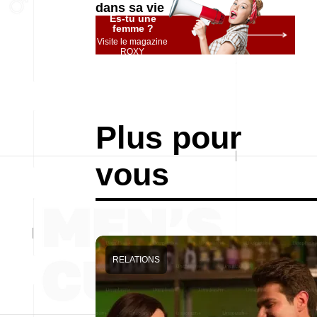
dans sa vie
Es-tu une
femme ?
Visite le magazine
ROXY
Plus pour
vous
RELATIONS