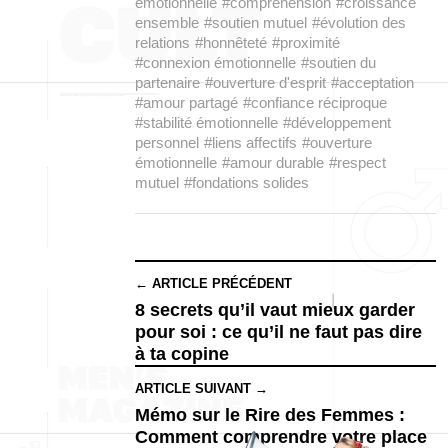
émotionnelle
#compréhension
#croissance
ensemble
#soutien mutuel
#évolution des
relations
#honnêteté
#proximité
#connexion émotionnelle
#soutien du
partenaire
#ouverture d'esprit
#acceptation
#amour partagé
#confiance réciproque
#stabilité émotionnelle
#développement
personnel
#liens affectifs
#ouverture
émotionnelle
#amour durable
#respect
mutuel
#fondations solides
← ARTICLE PRÉCÉDENT
8 secrets qu’il vaut mieux garder
pour soi : ce qu’il ne faut pas dire
à ta copine
ARTICLE SUIVANT →
Mémo sur le Rire des Femmes :
Comment comprendre votre place