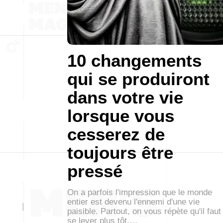
10 changements
qui se produiront
dans votre vie
lorsque vous
cesserez de
toujours être
pressé
On a parfois l'impression que le monde
entier est devenu l'ennemi d'une vie
paisible. Partout, on vous répète qu'il faut
se lever plus tôt,…