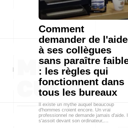
Comment
demander de l'aide
à ses collègues
sans paraître faibl
: les règles qui
fonctionnent dans
tous les bureaux
Il existe un mythe auquel beaucoup
d'hommes croient encore. Un vrai
professionnel ne demande jamais d'aide. I
s'assoit devant son ordinateur,…