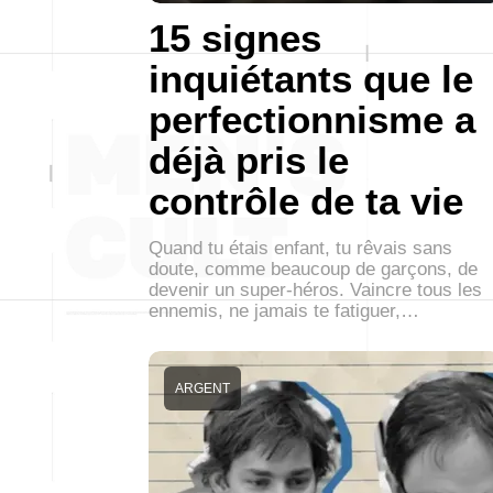
15 signes
inquiétants que le
perfectionnisme a
déjà pris le
contrôle de ta vie
Quand tu étais enfant, tu rêvais sans
doute, comme beaucoup de garçons, de
devenir un super-héros. Vaincre tous les
ennemis, ne jamais te fatiguer,…
ARGENT