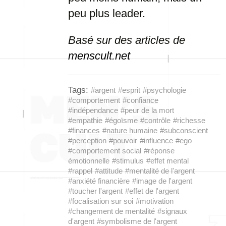
peu plus leader.
Basé sur des articles de
menscult.net
Tags:
#argent
#esprit
#psychologie
#comportement
#confiance
#indépendance
#peur de la mort
#empathie
#égoïsme
#contrôle
#richesse
#finances
#nature humaine
#subconscient
#perception
#pouvoir
#influence
#ego
#comportement social
#réponse
émotionnelle
#stimulus
#effet mental
#rappel
#attitude
#mentalité de l'argent
#anxiété financière
#image de l'argent
#toucher l'argent
#effet de l'argent
#focalisation sur soi
#motivation
#changement de mentalité
#signaux
d'argent
#symbolisme de l'argent