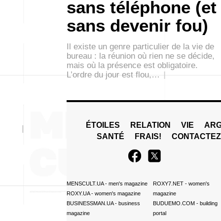
sans téléphone (et
sans devenir fou)
Il existe un genre particulier de la vie de
bureau : la réunion où rien ne se décide,
mais où la présence est obligatoire.
L’ordre du jour est flou,…
ÉTOILES
RELATION
VIE
ARG
SANTÉ
FRAIS!
CONTACTE
MENSCULT.UA
- men's magazine
ROXY7.NET
- women's
ROXY.UA
- women's magazine
magazine
BUSINESSMAN.UA
- business
BUDUEMO.COM
- building
magazine
portal