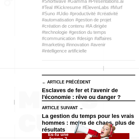
#Shortwave
#Gamma
#Presentations.ai
#Teal
#Kickresume
#ElevenLabs
#Murf
#Suno
#Udio
#productivité
#créativité
#automatisation
#gestion de projet
#création de contenu
#IA dirigée
#technologie
#gestion du temps
#communication
#design
#affaires
#marketing
#innovation
#avenir
#intelligence artificielle
← ARTICLE PRÉCÉDENT
Esclaves de fer et l'avenir de
l'économie : rêve ou danger ?
ARTICLE SUIVANT →
La gestion du temps pour les vrais
hommes : moins de chaos, plus de
résultats
Es-tu une
femme ?