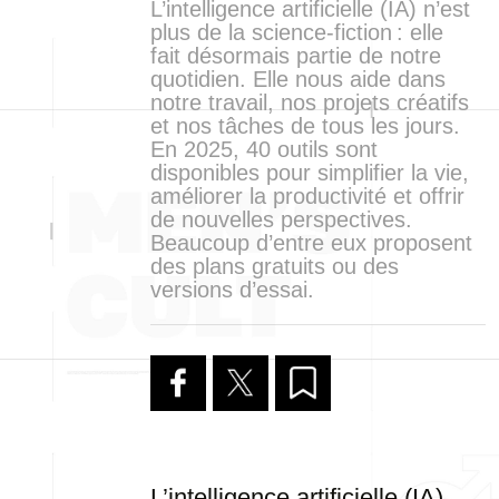
L’intelligence artificielle (IA) n’est
plus de la science-fiction : elle
fait désormais partie de notre
quotidien. Elle nous aide dans
notre travail, nos projets créatifs
et nos tâches de tous les jours.
En 2025, 40 outils sont
disponibles pour simplifier la vie,
améliorer la productivité et offrir
de nouvelles perspectives.
Beaucoup d’entre eux proposent
des plans gratuits ou des
versions d’essai.
L’intelligence artificielle (IA)