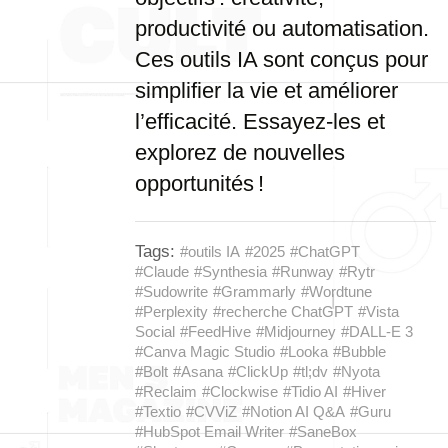
productivité ou automatisation.
Ces outils IA sont conçus pour
simplifier la vie et améliorer
l’efficacité. Essayez-les et
explorez de nouvelles
opportunités !
Tags:
#outils IA
#2025
#ChatGPT
#Claude
#Synthesia
#Runway
#Rytr
#Sudowrite
#Grammarly
#Wordtune
#Perplexity
#recherche ChatGPT
#Vista
Social
#FeedHive
#Midjourney
#DALL-E 3
#Canva Magic Studio
#Looka
#Bubble
#Bolt
#Asana
#ClickUp
#tl;dv
#Nyota
#Reclaim
#Clockwise
#Tidio AI
#Hiver
#Textio
#CVViZ
#Notion AI Q&A
#Guru
#HubSpot Email Writer
#SaneBox