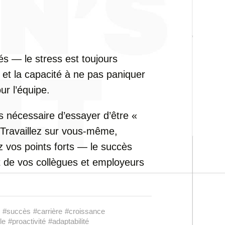
és — le stress est toujours
t et la capacité à ne pas paniquer
ur l’équipe.
as nécessaire d’essayer d’être «
 Travaillez sur vous-même,
z vos points forts — le succès
ct de vos collègues et employeurs
#succès
#carrière
#croissance
le
#proactivité
#adaptabilité