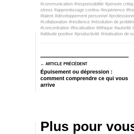
#communication
#responsabilité
#pensée critiq
stress
#apprentissage continu
#expérience
#tra
#talent
#développement personnel
#profession
#collaboration
#résilience
#résolution de probl
#concentration
#focalisation
#éthique
#autorité
#attitude positive
#productivité
#réalisation de so
← ARTICLE PRÉCÉDENT
Épuisement ou dépression :
comment comprendre ce qui vous
arrive
Plus pour vou