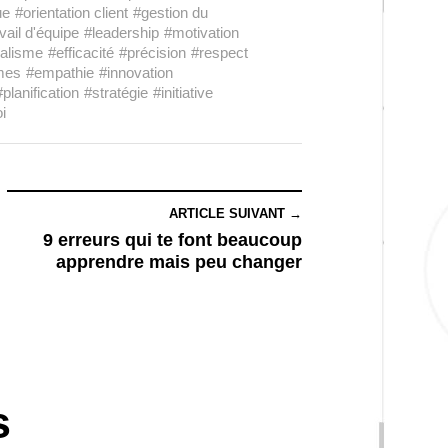
ue
#orientation client
#gestion du
vail d'équipe
#leadership
#motivation
nalisme
#efficacité
#précision
#respect
èmes
#empathie
#innovation
#planification
#stratégie
#initiative
i
ARTICLE SUIVANT →
9 erreurs qui te font beaucoup
apprendre mais peu changer
s