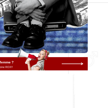
 femme ?
gazine ROXY