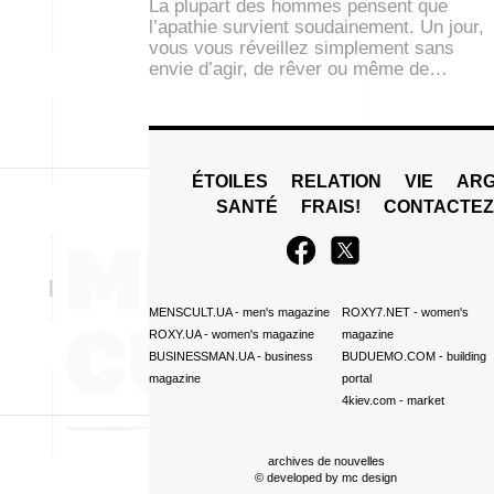
La plupart des hommes pensent que
l’apathie survient soudainement. Un jour,
vous vous réveillez simplement sans
envie d’agir, de rêver ou même de…
ÉTOILES
RELATION
VIE
ARG
SANTÉ
FRAIS!
CONTACTE
MENSCULT.UA
- men's magazine
ROXY7.NET
- women's
ROXY.UA
- women's magazine
magazine
BUSINESSMAN.UA
- business
BUDUEMO.COM
- building
magazine
portal
4kiev.com
- market
archives de nouvelles
© developed by
mc design