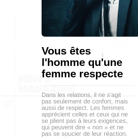
Vous êtes
l'homme qu'une
femme respecte
Dans les relations, il ne s'agit
pas seulement de confort, mais
aussi de respect. Les femmes
apprécient celles et ceux qui ne
se plient pas à leurs exigences,
qui peuvent dire « non » et ne
pas se soucier de leur réaction.