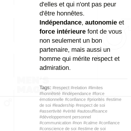
d'elles et qui n'ont pas peur
d'être honnêtes.
Indépendance
,
autonomie
et
force intérieure
font de vous
non seulement un bon
partenaire, mais aussi un
homme qui mérite respect et
admiration.
Tags:
#respect
#relation
#limites
#honnêteté
#indépendance
#force
émotionnelle
#confiance
#priorités
#estime
de soi
#leadership
#respect de soi
#assertivité
#vérité
#autosuffisance
#développement personnel
#communication
#non
#calme
#confiance
#conscience de soi
#estime de soi