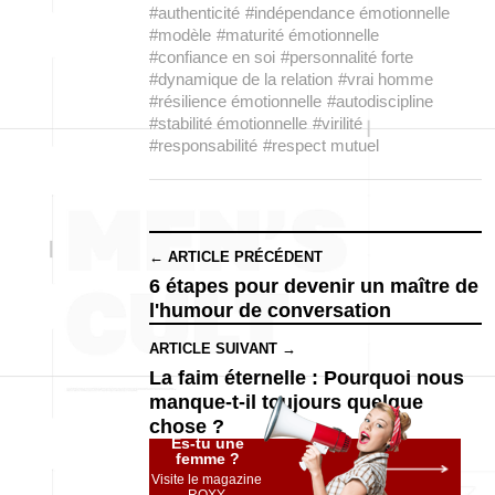
#authenticité
#indépendance émotionnelle
#modèle
#maturité émotionnelle
#confiance en soi
#personnalité forte
#dynamique de la relation
#vrai homme
#résilience émotionnelle
#autodiscipline
#stabilité émotionnelle
#virilité
#responsabilité
#respect mutuel
← ARTICLE PRÉCÉDENT
6 étapes pour devenir un maître de
l'humour de conversation
ARTICLE SUIVANT →
La faim éternelle : Pourquoi nous
manque-t-il toujours quelque
chose ?
Es-tu une
femme ?
Visite le magazine