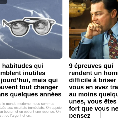
 habitudes qui
9 épreuves qui
mblent inutiles
rendent un ho
jourd’hui, mais qui
difficile à briser 
uvent tout changer
vous en avez tr
ans quelques années
au moins quelq
unes, vous êtes
s le monde moderne, nous sommes
fort que vous ne
tués aux résultats immédiats. On appuie
un bouton et on obtient une réponse. On
pensez
stit de l’argent et on…