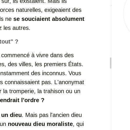
ûr, ils existaient. Mais ils
orces naturelles, exigeaient des
Ils ne
se souciaient absolument
z les autres.
tout" ?
t commencé à vivre dans des
es, des villes, les premiers États.
onstamment des inconnus. Vous
ous connaissaient pas. L'anonymat
 la tromperie, la trahison ou un
endrait l'ordre ?
:
un dieu
. Mais pas l'ancien dieu
s un
nouveau dieu moraliste
, qui