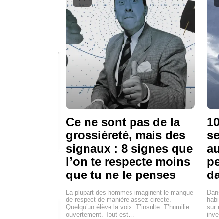
Ce ne sont pas de la
10
grossièreté, mais des
se
signaux : 8 signes que
au
l’on te respecte moins
pe
que tu ne le penses
d
La plupart des hommes imaginent le manque
Dan
de respect de manière assez directe.
habi
Quelqu’un élève la voix. T’insulte. T’humilie
sur 
ouvertement. Tout est…
inve