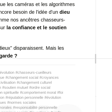
que les caméras et les algorithmes
ncore besoin de l'idée d'un
dieu
me nos ancêtres chasseurs-
 sur
la confiance et le soutien
ieux" disparaissent. Mais les
garde ?
évolution
#chasseurs-cueilleurs
que
#changement social
#croyances
ivilisation
#changement culturel
n
#soutien mutuel
#ordre social
n spirituelle
#comportement moral
#foi
ion
#réputation personnelle
#évolution
ques
#normes sociales
morales
#responsabilité personnelle