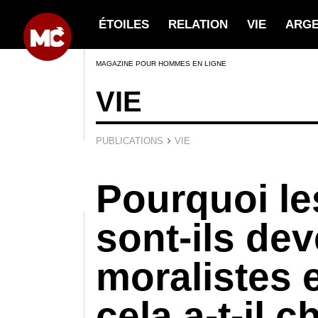
ÉTOILES
RELATION
VIE
ARG
MAGAZINE POUR HOMMES EN LIGNE
VIE
›
PUBLICATIONS
VIE
Pourquoi le
sont-ils de
moralistes
cela a-t-il 