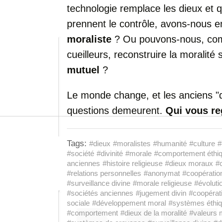
technologie remplace les dieux et 
prennent le contrôle, avons-nous e
moraliste
? Ou pouvons-nous, com
cueilleurs, reconstruire la moralité
mutuel
?
Le monde change, et les anciens "d
questions demeurent.
Qui vous re
Tags:
#dieux
#moralistes
#humanité
#culture
#
#société
#divinité
#morale
#comportement éthi
anciennes
#histoire religieuse
#dieux moraux
#c
#relations personnelles
#anonymat
#coopératio
#surveillance divine
#morale religieuse
#évolutio
#sociétés anciennes
#jugement divin
#coopérat
sociale
#développement moral
#systèmes éthi
#comportement
#dieux de la moralité
#valeurs 