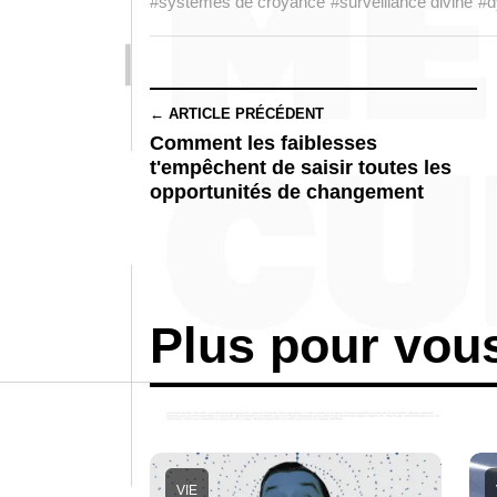
#systèmes de croyance
#surveillance divine
#d
← ARTICLE PRÉCÉDENT
Comment les faiblesses
t'empêchent de saisir toutes les
opportunités de changement
Plus pour vou
VIE