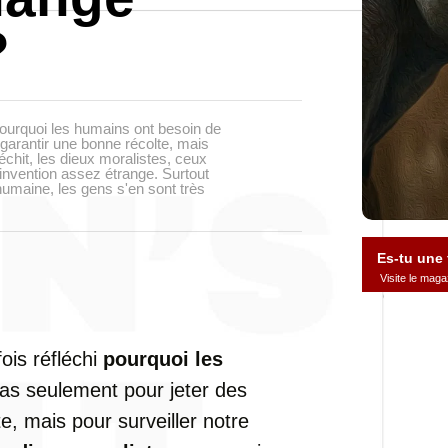
?
pourquoi les humains ont besoin de
 garantir une bonne récolte, mais
léchit, les dieux moralistes, ceux
 invention assez étrange. Surtout
 humaine, les gens s'en sont très
Es-tu une
Visite le ma
ois réfléchi
pourquoi les
as seulement pour jeter des
e, mais pour surveiller notre