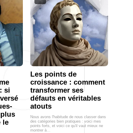
Les points de
mme
croissance : comment
: si
transformer ses
aversé
défauts en véritables
ues-
atouts
 plus
Nous avons l'habitude de nous classer dans
 le
des catégories bien pratiques : voici mes
points forts, et voici ce qu'il vaut mieux ne
montrer à…