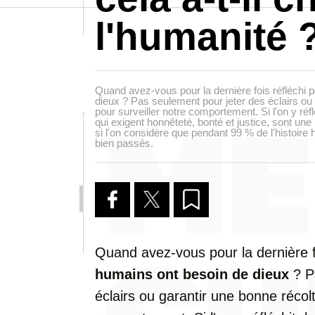
l'humanité 
Quand avez-vous pour la dernière fois réfléchi 
dieux ? Pas seulement pour jeter des éclairs ou
pour surveiller notre comportement. Si l'on y réf
qui exigent honnêteté, bonté et justice, sont une
si l'on considère que pendant 99 % de l'histoire
bien passés.
Quand avez-vous pour la dernière f
humains ont besoin de dieux
? P
éclairs ou garantir une bonne récolt