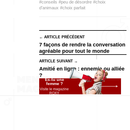
#conseils
#peu de désordre
#choix
d’animaux
#choix parfait
← ARTICLE PRÉCÉDENT
7 façons de rendre la conversation
agréable pour tout le monde
ARTICLE SUIVANT →
Amitié en ligne : ennemie ou alliée
?
Es-tu une
femme ?
Visite le magazine
ROXY