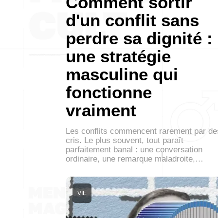
Comment sortir
d'un conflit sans
perdre sa dignité :
une stratégie
masculine qui
fonctionne
vraiment
Les conflits commencent rarement par de
cris. Le plus souvent, tout paraît
parfaitement banal : une conversation
ordinaire, une remarque maladroite,…
VIE