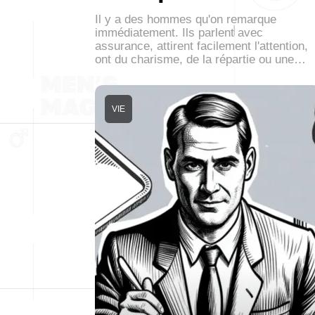
Il y a des hommes qu'on remarque
immédiatement. Ils parlent avec
assurance, attirent facilement l'attention,
ont du charisme, de la répartie ou une…
VIE