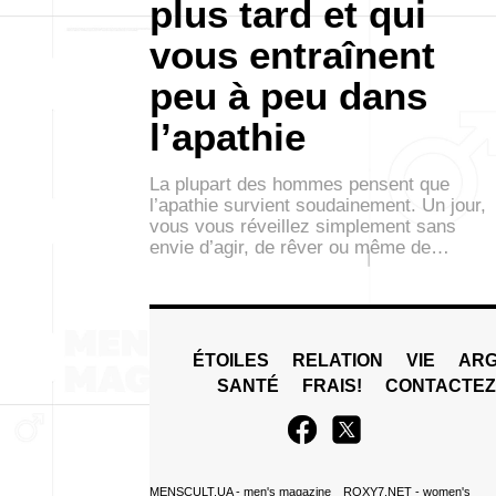
plus tard et qui
vous entraînent
peu à peu dans
l’apathie
La plupart des hommes pensent que
l’apathie survient soudainement. Un jour,
vous vous réveillez simplement sans
envie d’agir, de rêver ou même de…
ÉTOILES
RELATION
VIE
ARG
SANTÉ
FRAIS!
CONTACTE
MENSCULT.UA
- men's magazine
ROXY7.NET
- women's