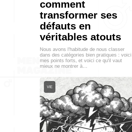
comment
transformer ses
défauts en
véritables atouts
Nous avons l'habitude de nous classer
dans des catégories bien pratiques : voici
mes points forts, et voici ce qu'il vaut
mieux ne montrer à…
VIE