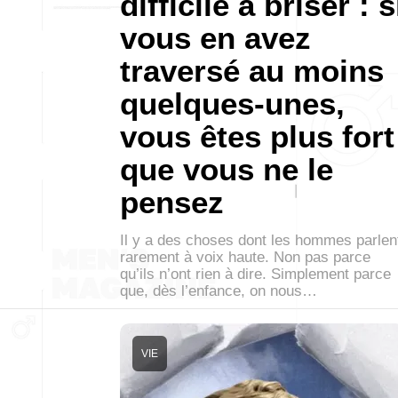
difficile à briser : s
vous en avez
traversé au moins
quelques-unes,
vous êtes plus fort
que vous ne le
pensez
Il y a des choses dont les hommes parlen
rarement à voix haute. Non pas parce
qu’ils n’ont rien à dire. Simplement parce
que, dès l’enfance, on nous…
VIE