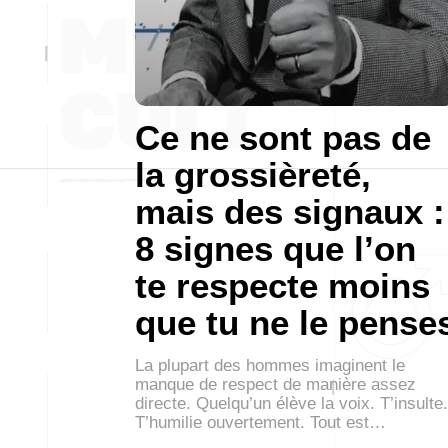
Ce ne sont pas de
la grossièreté,
mais des signaux :
8 signes que l’on
te respecte moins
que tu ne le pense
La plupart des hommes imaginent le
manque de respect de manière assez
directe. Quelqu’un élève la voix. T’insulte.
T’humilie ouvertement. Tout est…