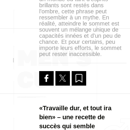
brillants sont restés dans
l’ombre, cette phrase peut
ressembler à un mythe. En
réalité, atteindre le sommet est
souvent un mélange unique de
capacités innées et d'un peu de
chance. Et pour certains, peu
importe leurs efforts, le sommet
peut rester inaccessible.
«Travaille dur, et tout ira
bien» – une recette de
succès qui semble