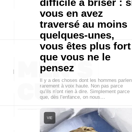
difficile à briser : s
vous en avez
traversé au moins
quelques-unes,
vous êtes plus fort
que vous ne le
pensez
Il y a des choses dont les hommes parlen
rarement à voix haute. Non pas parce
qu’ils n’ont rien à dire. Simplement parce
que, dès l’enfance, on nous…
VIE