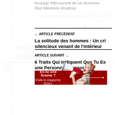
#voyage
#découverte de soi
#sommet
#but
#destinée
#maîtrise
← ARTICLE PRÉCÉDENT
La solitude des hommes : Un cri
silencieux venant de l'intérieur
ARTICLE SUIVANT →
6 Traits Qui Indiquent Que Tu Es
une Personne Autonome
Es-tu une
femme ?
Visite le magazine
ROXY