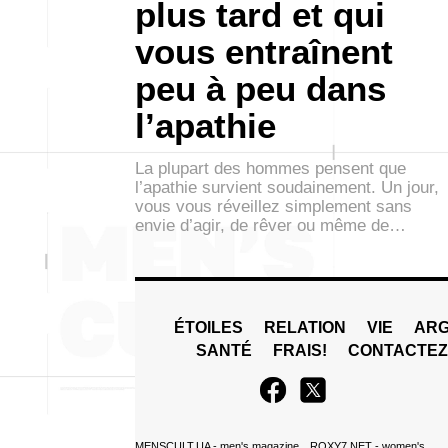
plus tard et qui
vous entraînent
peu à peu dans
l’apathie
La plupart des hommes pensent que
l’apathie survient soudainement. Un jour,
vous vous réveillez simplement sans
envie d’agir, de rêver ou même de…
ÉTOILES
RELATION
VIE
ARG
SANTÉ
FRAIS!
CONTACTE
MENSCULT.UA
- men's magazine
ROXY7.NET
- women's