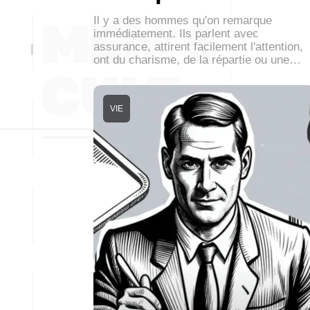
Il y a des hommes qu'on remarque
immédiatement. Ils parlent avec
assurance, attirent facilement l'attention,
ont du charisme, de la répartie ou une…
VIE