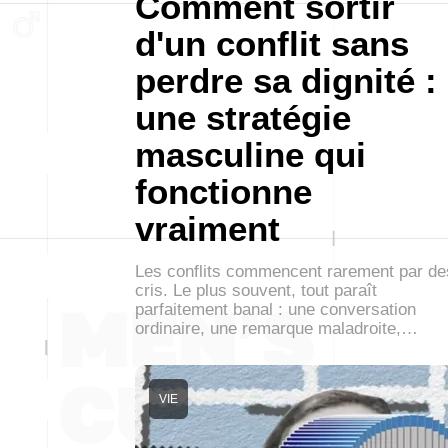
Comment sortir
d'un conflit sans
perdre sa dignité :
une stratégie
masculine qui
fonctionne
vraiment
Les conflits commencent rarement par de
cris. Le plus souvent, tout paraît
parfaitement banal : une conversation
ordinaire, une remarque maladroite,…
VIE