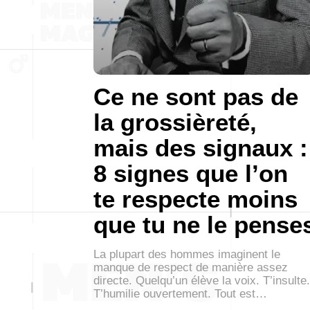
Ce ne sont pas de
la grossièreté,
mais des signaux :
8 signes que l’on
te respecte moins
que tu ne le pense
La plupart des hommes imaginent le
manque de respect de manière assez
directe. Quelqu’un élève la voix. T’insulte.
T’humilie ouvertement. Tout est…