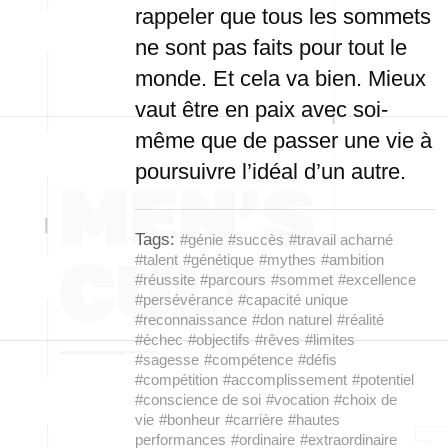
rappeler que tous les sommets
ne sont pas faits pour tout le
monde. Et cela va bien. Mieux
vaut être en paix avec soi-
même que de passer une vie à
poursuivre l’idéal d’un autre.
Tags:
#génie
#succès
#travail acharné
#talent
#génétique
#mythes
#ambition
#réussite
#parcours
#sommet
#excellence
#persévérance
#capacité unique
#reconnaissance
#don naturel
#réalité
#échec
#objectifs
#rêves
#limites
#sagesse
#compétence
#défis
#compétition
#accomplissement
#potentiel
#conscience de soi
#vocation
#choix de
vie
#bonheur
#carrière
#hautes
performances
#ordinaire
#extraordinaire