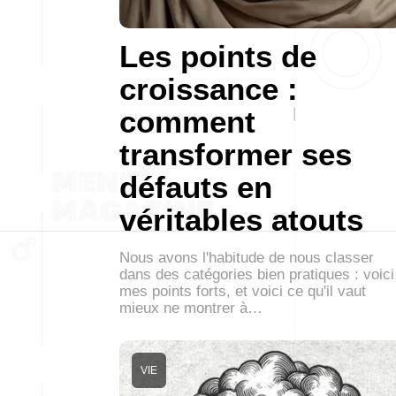
Les points de
croissance :
comment
transformer ses
défauts en
véritables atouts
Nous avons l'habitude de nous classer
dans des catégories bien pratiques : voici
mes points forts, et voici ce qu'il vaut
mieux ne montrer à…
VIE