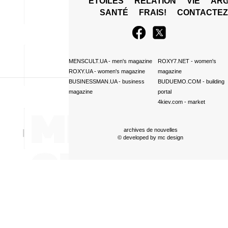
ÉTOILES
RELATION
VIE
ARG
SANTÉ
FRAIS!
CONTACTE
MENSCULT.UA
- men's magazine
ROXY7.NET
- women's
ROXY.UA
- women's magazine
magazine
BUSINESSMAN.UA
- business
BUDUEMO.COM
- building
magazine
portal
4kiev.com
- market
archives de nouvelles
© developed by
mc design