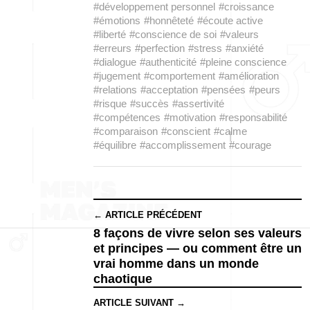
#développement personnel
#croissance
#émotions
#honnêteté
#écoute active
#liberté
#conscience de soi
#valeurs
#erreurs
#perfection
#stress
#anxiété
#dialogue
#authenticité
#pleine conscience
#jugement
#comportement
#amélioration
#relations
#acceptation
#pensées
#peurs
#risque
#succès
#assertivité
#compétences
#motivation
#responsabilité
#comparaison
#conscient
#calme
#équilibre
#accomplissement
#courage
← ARTICLE PRÉCÉDENT
8 façons de vivre selon ses valeurs
et principes — ou comment être un
vrai homme dans un monde
chaotique
ARTICLE SUIVANT →