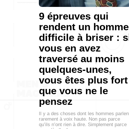
9 épreuves qui
rendent un homme
difficile à briser : s
vous en avez
traversé au moins
quelques-unes,
vous êtes plus fort
que vous ne le
pensez
Il y a des choses dont les hommes parlen
rarement à voix haute. Non pas parce
qu’ils n’ont rien à dire. Simplement parce