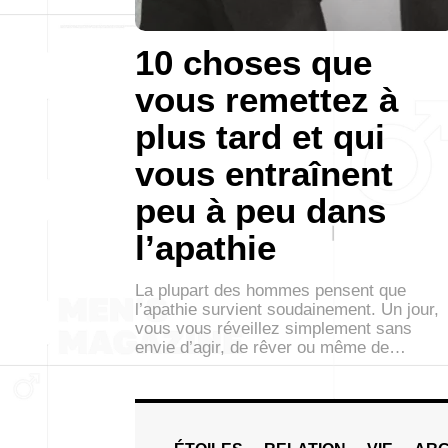
10 choses que
vous remettez à
plus tard et qui
vous entraînent
peu à peu dans
l’apathie
La plupart des hommes pensent que
l’apathie survient soudainement. Un jour,
vous vous réveillez simplement sans
envie d’agir, de rêver ou même de…