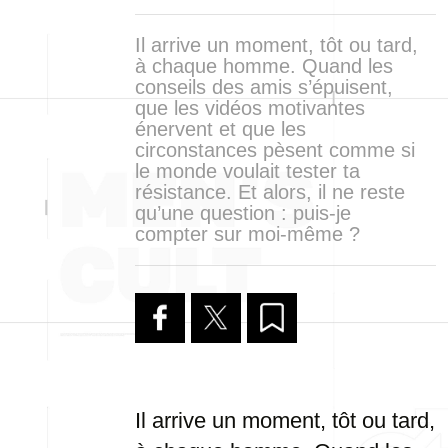
Il arrive un moment, tôt ou tard,
à chaque homme. Quand les
conseils des amis s’épuisent,
que les vidéos motivantes
énervent et que les
circonstances pèsent comme si
le monde voulait tester ta
résistance. Et alors, il ne reste
qu’une question : puis-je
compter sur moi-même ?
Il arrive un moment, tôt ou tard,