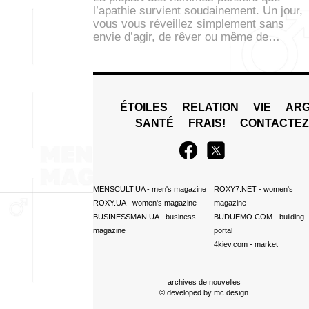
l’apathie survient soudainement. Un jour,
vous vous réveillez simplement sans
envie d’agir, de rêver ou même de…
ÉTOILES
RELATION
VIE
ARG
SANTÉ
FRAIS!
CONTACTE
MENSCULT.UA
- men's magazine
ROXY7.NET
- women's
ROXY.UA
- women's magazine
magazine
BUSINESSMAN.UA
- business
BUDUEMO.COM
- building
magazine
portal
4kiev.com
- market
archives de nouvelles
© developed by
mc design