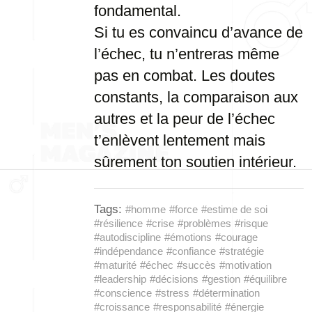
fondamental.
Si tu es convaincu d’avance de
l’échec, tu n’entreras même
pas en combat. Les doutes
constants, la comparaison aux
autres et la peur de l’échec
t’enlèvent lentement mais
sûrement ton soutien intérieur.
Tags:
#homme
#force
#estime de soi
#résilience
#crise
#problèmes
#risque
#autodiscipline
#émotions
#courage
#indépendance
#confiance
#stratégie
#maturité
#échec
#succès
#motivation
#leadership
#décisions
#gestion
#équilibre
#conscience
#stress
#détermination
#croissance
#responsabilité
#énergie