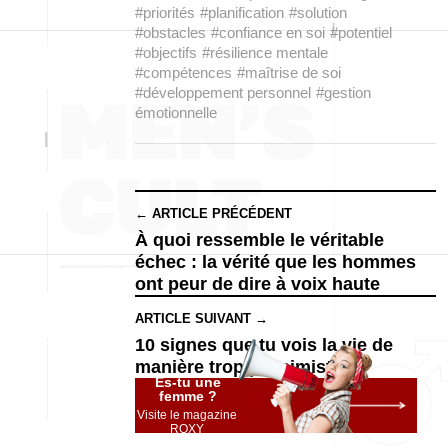
#priorités
#planification
#solution
#obstacles
#confiance en soi
#potentiel
#objectifs
#résilience mentale
#compétences
#maîtrise de soi
#développement personnel
#gestion
émotionnelle
← ARTICLE PRÉCÉDENT
À quoi ressemble le véritable
échec : la vérité que les hommes
ont peur de dire à voix haute
ARTICLE SUIVANT →
10 signes que tu vois la vie de
manière trop pessimiste
Es-tu une
femme ?
Visite le magazine
ROXY