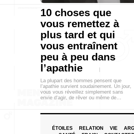
10 choses que
vous remettez à
plus tard et qui
vous entraînent
peu à peu dans
l’apathie
La plupart des hommes pensent que
l’apathie survient soudainement. Un jour,
vous vous réveillez simplement sans
envie d’agir, de rêver ou même de…
ÉTOILES
RELATION
VIE
ARG