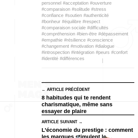
personnel
#acceptation
#ouverture
#comparaison
#solitude
#stress
#confiance
#soutien
#authenticité
#bonheur
#équilibre
#respect
#comparaison sociale
#difficultés
#compréhension
#bien-être
#dépassement
#empathie
#résilience
#conscience
#changement
#motivation
#dialogue
#introspection
#intégration
#peurs
#confort
#identité
#différences
← ARTICLE PRÉCÉDENT
8 habitudes qui te rendent
charismatique, même sans
essayer de plaire
ARTICLE SUIVANT →
L’économie du prestige : comment
les marques stimulent le