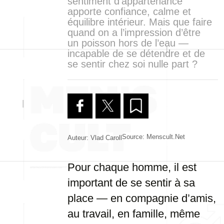
sentiment d’appartenance
apporte confiance, calme et
équilibre intérieur. Mais que faire
quand on a l’impression d’être
un poisson hors de l’eau —
incapable de se détendre et de
se sentir chez soi nulle part ?
Source: Menscult.net
Auteur: Vlad Caroll
Pour chaque homme, il est
important de se sentir à sa
place — en compagnie d’amis,
au travail, en famille, même