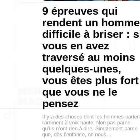
9 épreuves qui
rendent un homme
difficile à briser : s
vous en avez
traversé au moins
quelques-unes,
vous êtes plus fort
que vous ne le
pensez
Il y a des choses dont les hommes parlen
rarement à voix haute. Non pas parce
qu’ils n’ont rien à dire. Simplement parce
que, dès l’enfance, on nous…