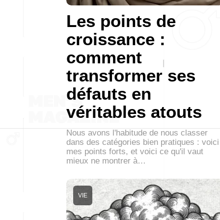
Les points de
croissance :
comment
transformer ses
défauts en
véritables atouts
Nous avons l'habitude de nous classer
dans des catégories bien pratiques : voici
mes points forts, et voici ce qu'il vaut
mieux ne montrer à…
VIE