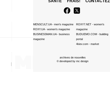
SANTÉ
FRAIS!
CONTACTE
MENSCULT.UA
- men's magazine
ROXY7.NET
- women's
ROXY.UA
- women's magazine
magazine
BUSINESSMAN.UA
- business
BUDUEMO.COM
- building
magazine
portal
4kiev.com
- market
archives de nouvelles
© developed by
mc design