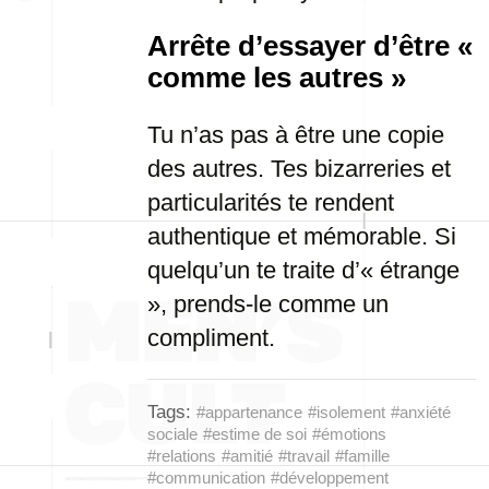
Arrête d’essayer d’être «
comme les autres »
Tu n’as pas à être une copie
des autres. Tes bizarreries et
particularités te rendent
authentique et mémorable. Si
quelqu’un te traite d’« étrange
», prends-le comme un
compliment.
Tags:
#appartenance
#isolement
#anxiété
sociale
#estime de soi
#émotions
#relations
#amitié
#travail
#famille
#communication
#développement