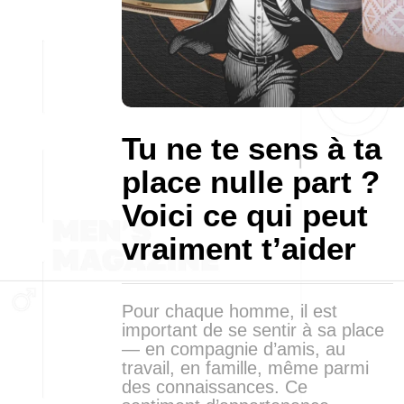
Tu ne te sens à ta
place nulle part ?
Voici ce qui peut
vraiment t’aider
Pour chaque homme, il est
important de se sentir à sa place
— en compagnie d’amis, au
travail, en famille, même parmi
des connaissances. Ce