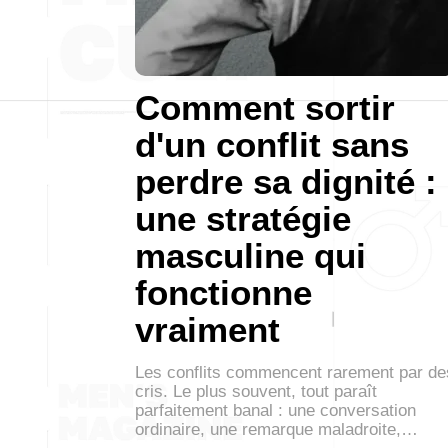
Comment sortir
d'un conflit sans
perdre sa dignité :
une stratégie
masculine qui
fonctionne
vraiment
Les conflits commencent rarement par de
cris. Le plus souvent, tout paraît
parfaitement banal : une conversation
ordinaire, une remarque maladroite,…