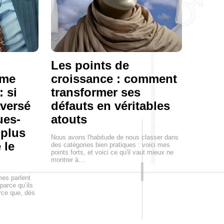
Les points de
mme
croissance : comment
: si
transformer ses
aversé
défauts en véritables
ues-
atouts
 plus
Nous avons l'habitude de nous classer dans
 le
des catégories bien pratiques : voici mes
points forts, et voici ce qu'il vaut mieux ne
montrer à…
mes parlent
parce qu’ils
arce que, dès