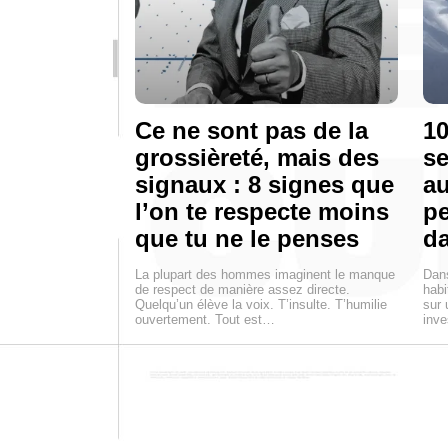
Ce ne sont pas de la
10
grossièreté, mais des
se
signaux : 8 signes que
au
l’on te respecte moins
pe
que tu ne le penses
d
La plupart des hommes imaginent le manque
Dan
de respect de manière assez directe.
habi
Quelqu’un élève la voix. T’insulte. T’humilie
sur 
ouvertement. Tout est…
inve