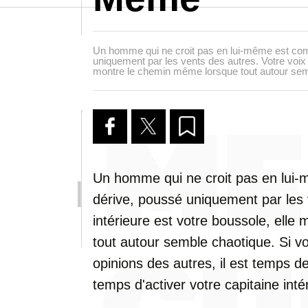
Un homme qui ne croit pas en lui-même est com
uniquement par les vents des autres. Votre voix i
montre le chemin même lorsque tout autour sem
Un homme qui ne croit pas en lui-
dérive, poussé uniquement par les 
intérieure est votre boussole, ell
tout autour semble chaotique. Si v
opinions des autres, il est temps de 
temps d'activer votre capitaine intér