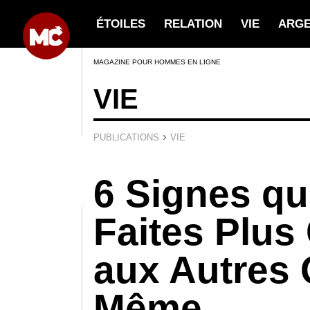
ÉTOILES
RELATION
VIE
ARG
MAGAZINE POUR HOMMES EN LIGNE
VIE
›
PUBLICATIONS
VIE
6 Signes q
Faites Plus
aux Autres 
Même