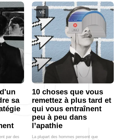
VIE
 d'un
10 choses que vous
dre sa
remettez à plus tard et
atégie
qui vous entraînent
peu à peu dans
ment
l’apathie
nt par des
La plupart des hommes pensent que