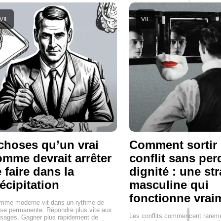
VIE
VIE
choses qu’un vrai
Comment sortir
mme devrait arrêter
conflit sans per
 faire dans la
dignité : une str
écipitation
masculine qui
fonctionne vrai
omme moderne vit dans un rythme de
se permanente. Répondre plus vite aux
Les conflits commencent rareme
sages. Gagner plus rapidement de