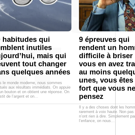
 habitudes qui
9 épreuves qui
mblent inutiles
rendent un ho
jourd’hui, mais qui
difficile à briser 
uvent tout changer
vous en avez tr
ans quelques années
au moins quelq
unes, vous êtes
s le monde moderne, nous sommes
fort que vous ne
tués aux résultats immédiats. On appuie
un bouton et on obtient une réponse. On
pensez
stit de l’argent et on…
Il y a des choses dont les hom
rarement à voix haute. Non pas 
n’ont rien à dire. Simplement p
l’enfance, on nous…