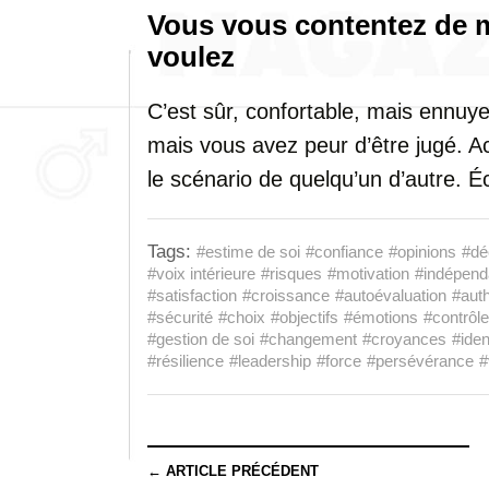
Vous vous contentez de 
voulez
C’est sûr, confortable, mais ennuye
mais vous avez peur d’être jugé. Ac
le scénario de quelqu’un d’autre. Éc
Tags:
#estime de soi
#confiance
#opinions
#dé
#voix intérieure
#risques
#motivation
#indépen
#satisfaction
#croissance
#autoévaluation
#auth
#sécurité
#choix
#objectifs
#émotions
#contrôle
#gestion de soi
#changement
#croyances
#iden
#résilience
#leadership
#force
#persévérance
#
← ARTICLE PRÉCÉDENT