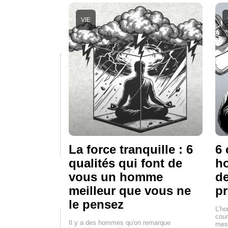
VIE
La force tranquille : 6
6 
qualités qui font de
ho
vous un homme
de
meilleur que vous ne
pr
le pensez
L’h
cour
Il y a des hommes qu'on remarque
mes