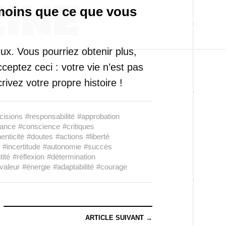
moins que ce que vous
ux. Vous pourriez obtenir plus,
ceptez ceci : votre vie n’est pas
rivez votre propre histoire !
cisions
#responsabilité
#approbation
dance
#conscience
#critiques
enticité
#doutes
#actions
#liberté
#incertitude
#autonomie
#succès
tité
#réflexion
#détermination
valeur
#énergie
#adaptabilité
#courage
ARTICLE SUIVANT →