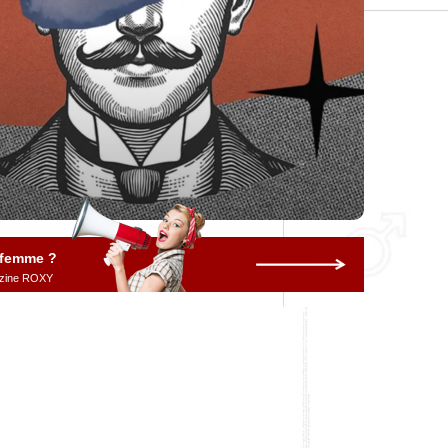
 femme ?
gazine ROXY