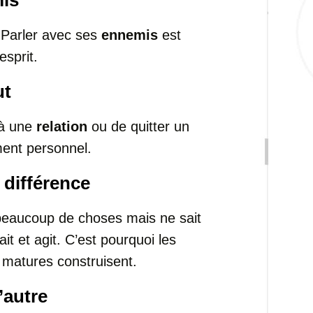
mis
 Parler avec ses
ennemis
est
esprit.
ut
 à une
relation
ou de quitter un
ment personnel.
a différence
beaucoup de choses mais ne sait
 sait et agit. C’est pourquoi les
 matures construisent.
’autre