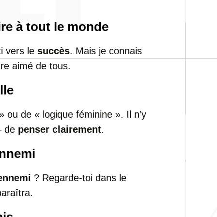
ire à tout le monde
i vers le
succès
. Mais je connais
tre aimé de tous.
lle
» ou de « logique féminine ». Il n’y
 – de
penser clairement
.
 ennemi
ennemi
? Regarde-toi dans le
paraîtra.