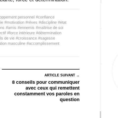
oppement personnel
#confiance
ie
#motivation
#rêves
#discipline
#état
ons
#amis
#ennemis
#maîtrise de soi
ctif
#force intérieure
#détermination
ls de vie
#croissance
#sagesse
tion masculine
#accomplissement
ARTICLE SUIVANT →
8 conseils pour communiquer
avec ceux qui remettent
constamment vos paroles en
question