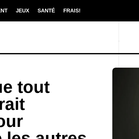
ENT
JEUX
SANTÉ
FRAIS!
ue tout
ait
our
les autres