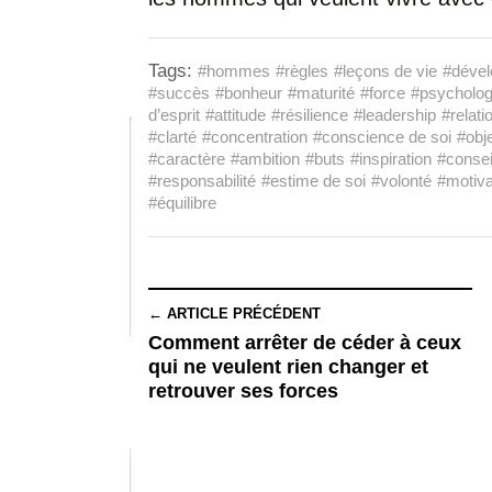
Tags:
#hommes
#règles
#leçons de vie
#dével
#succès
#bonheur
#maturité
#force
#psycholog
d’esprit
#attitude
#résilience
#leadership
#relati
#clarté
#concentration
#conscience de soi
#obje
#caractère
#ambition
#buts
#inspiration
#consei
#responsabilité
#estime de soi
#volonté
#motiva
#équilibre
← ARTICLE PRÉCÉDENT
Comment arrêter de céder à ceux
qui ne veulent rien changer et
retrouver ses forces