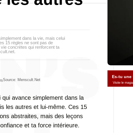
implement dans la vie, mais celui
Ces 15 règles ne sont pas de
 vie concrètes qui renforcent ta
cult.net.
Es-tu une
Source: Menscult.net
rs
Visite le ma
i qui avance simplement dans la
ois les autres et lui-même. Ces 15
ions abstraites, mais des leçons
onfiance et ta force intérieure.