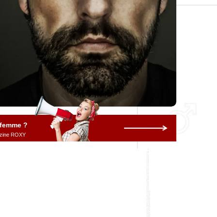
 femme ?
gazine ROXY