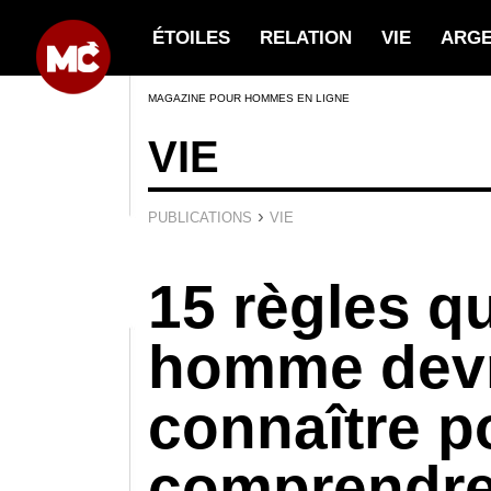
ÉTOILES
RELATION
VIE
ARG
MAGAZINE POUR HOMMES EN LIGNE
VIE
›
PUBLICATIONS
VIE
15 règles q
homme devr
connaître p
comprendre 