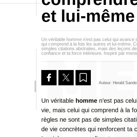
et lui-même
Un véritable homme n’est pas celui qui avance s
qui comprend à la fois les autres et lui-même. 
simples citations abstraites, mais des leçons de
confiance et ta force intérieure. Inspiré par mens
Auteur: Herald Sande
Un véritable
homme
n’est pas celu
vie, mais celui qui comprend à la f
règles ne sont pas de simples citat
de vie concrètes qui renforcent ta c