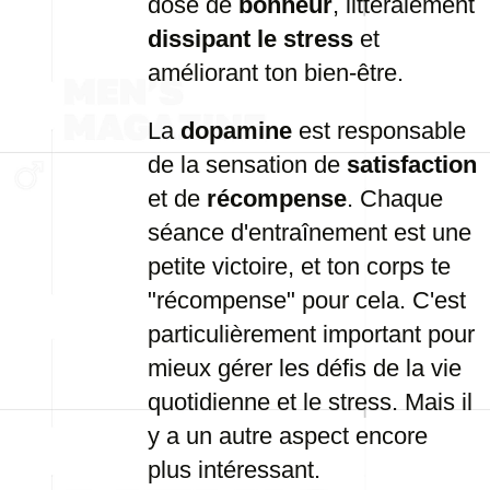
dose
de
bonheur
,
littéralement
dissipant
le
stress
et
améliorant
ton
bien-
être.
La
dopamine
est
responsable
de
la
sensation
de
satisfaction
et
de
récompense
.
Chaque
séance
d'entraînement
est
une
petite
victoire,
et
ton
corps
te
"
récompense"
pour
cela.
C'est
particulièrement
important
pour
mieux
gérer
les
défis
de
la
vie
quotidienne
et
le
stress.
Mais
il
y
a
un
autre
aspect
encore
plus
intéressant.