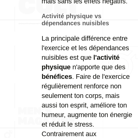
mais
sans
les
effets
négatifs.
Activité
physique
vs
dépendances
nuisibles
La
principale
différence
entre
l'exercice
et
les
dépendances
nuisibles
est
que
l'activité
physique
n'apporte
que
des
bénéfices
.
Faire
de
l'exercice
régulièrement
renforce
non
seulement
ton
corps,
mais
aussi
ton
esprit,
améliore
ton
humeur,
augmente
ton
énergie
et
réduit
le
stress.
Contrairement
aux