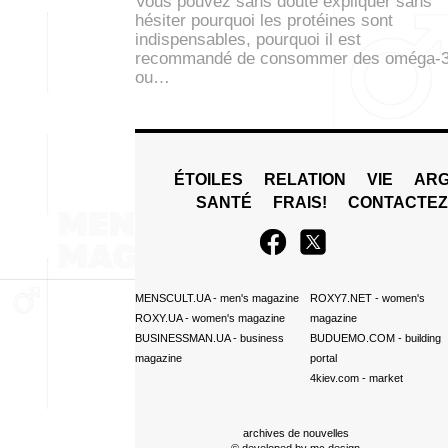
Vous pouvez sans doute expliquer sans
hésiter pourquoi les protéines sont
indispensables, pourquoi il est
recommandé de consommer des oméga-
ou…
ÉTOILES
RELATION
VIE
ARG
SANTÉ
FRAIS!
CONTACTE
MENSCULT.UA
- men's magazine
ROXY7.NET
- women's
ROXY.UA
- women's magazine
magazine
BUSINESSMAN.UA
- business
BUDUEMO.COM
- building
magazine
portal
4kiev.com
- market
archives de nouvelles