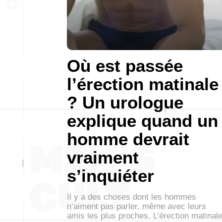
Où est passée
l’érection matinale
? Un urologue
explique quand un
homme devrait
vraiment
s’inquiéter
Il y a des choses dont les hommes
n’aiment pas parler, même avec leurs
amis les plus proches. L’érection matinal