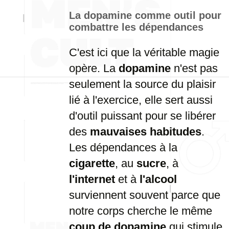
La
dopamine
comme
outil
pour
combattre
les
dépendances
C'est
ici
que
la
véritable
magie
opère.
La
dopamine
n'est
pas
seulement
la
source
du
plaisir
lié
à
l'exercice,
elle
sert
aussi
d'outil
puissant
pour
se
libérer
des
mauvaises
habitudes
.
Les
dépendances
à
la
cigarette
,
au
sucre
,
à
l'internet
et
à
l'alcool
surviennent
souvent
parce
que
notre
corps
cherche
le
même
coup
de
dopamine
qui
stimule