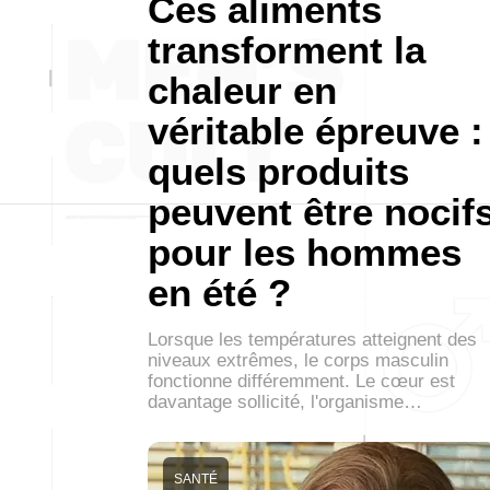
Ces aliments
transforment la
chaleur en
véritable épreuve :
quels produits
peuvent être nocif
pour les hommes
en été ?
Lorsque les températures atteignent des
niveaux extrêmes, le corps masculin
fonctionne différemment. Le cœur est
davantage sollicité, l'organisme…
SANTÉ