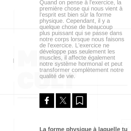
Quand on pense à l'exercice, la
première chose qui nous vient à
l'esprit est bien sûr la forme
physique. Cependant, il y a
quelque chose de beaucoup
plus puissant qui se passe dans
notre corps lorsque nous faisons
de l'exercice. L'exercice ne
développe pas seulement les
muscles, il affecte également
notre système hormonal et peut
transformer complètement notre
qualité de vie.
La
forme
physique
à
laquelle
tu