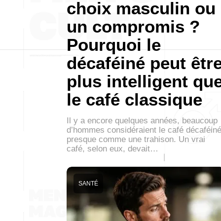
choix masculin ou
un compromis ?
Pourquoi le
décaféiné peut êtr
plus intelligent qu
le café classique
Il y a encore quelques années, beaucoup
d’hommes considéraient le café décaféin
presque comme une trahison. Un vrai
café, selon eux, devait…
SANTÉ