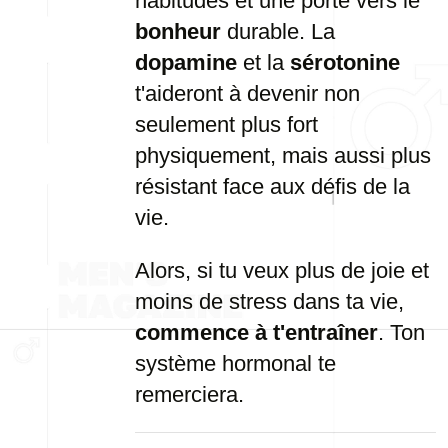
habitudes
et
une
porte
vers
le
bonheur
durable.
La
dopamine
et
la
sérotonine
t'aideront
à
devenir
non
seulement
plus
fort
physiquement,
mais
aussi
plus
résistant
face
aux
défis
de
la
vie.
Alors,
si
tu
veux
plus
de
joie
et
moins
de
stress
dans
ta
vie,
commence
à
t'entraîner
.
Ton
système
hormonal
te
remerciera.