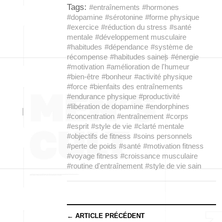
Tags:
#entraînements
#hormones
#dopamine
#sérotonine
#forme physique
#exercice
#réduction du stress
#santé
mentale
#développement musculaire
#habitudes
#dépendance
#système de
récompense
#habitudes saines
#énergie
#motivation
#amélioration de l'humeur
#bien-être
#bonheur
#activité physique
#force
#bienfaits des entraînements
#endurance physique
#productivité
#libération de dopamine
#endorphines
#concentration
#entraînement
#corps
#esprit
#style de vie
#clarté mentale
#objectifs de fitness
#soins personnels
#perte de poids
#santé
#motivation fitness
#voyage fitness
#croissance musculaire
#routine d'entraînement
#style de vie sain
← ARTICLE PRÉCÉDENT