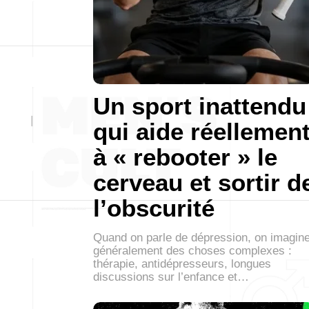
Un sport inattendu
qui aide réellemen
à « rebooter » le
cerveau et sortir d
l’obscurité
Quand on parle de dépression, on imagin
généralement des choses complexes :
thérapie, antidépresseurs, longues
discussions sur l’enfance et…