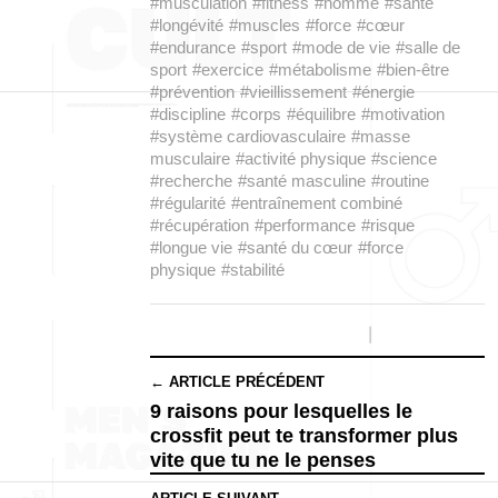
#musculation
#fitness
#homme
#santé
#longévité
#muscles
#force
#cœur
#endurance
#sport
#mode de vie
#salle de
sport
#exercice
#métabolisme
#bien-être
#prévention
#vieillissement
#énergie
#discipline
#corps
#équilibre
#motivation
#système cardiovasculaire
#masse
musculaire
#activité physique
#science
#recherche
#santé masculine
#routine
#régularité
#entraînement combiné
#récupération
#performance
#risque
#longue vie
#santé du cœur
#force
physique
#stabilité
← ARTICLE PRÉCÉDENT
9 raisons pour lesquelles le
crossfit peut te transformer plus
vite que tu ne le penses