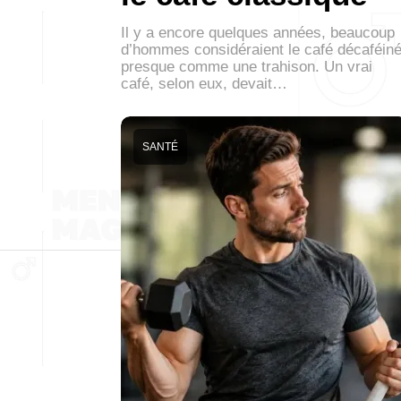
Il y a encore quelques années, beaucoup
d’hommes considéraient le café décaféin
presque comme une trahison. Un vrai
café, selon eux, devait…
SANTÉ