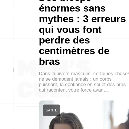
énormes sans
mythes : 3 erreurs
qui vous font
perdre des
centimètres de
bras
Dans l’univers masculin, certaines chose
ne se démodent jamais : un corps
puissant, la confiance en soi et des bras
qui racontent votre force avant…
SANTÉ