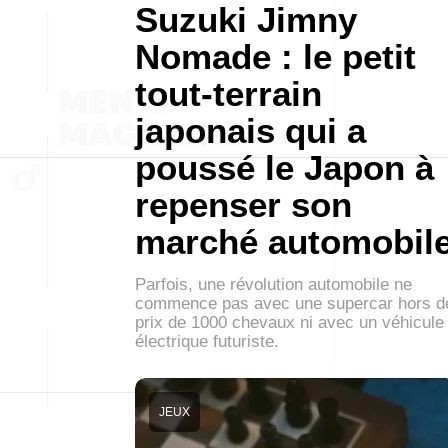
Suzuki Jimny
Nomade : le petit
tout-terrain
japonais qui a
poussé le Japon à
repenser son
marché automobil
Parfois, une révolution automobile ne
commence pas avec une supercar hors d
prix de 1000 chevaux ni avec un véhicule
électrique futuriste.
JEUX