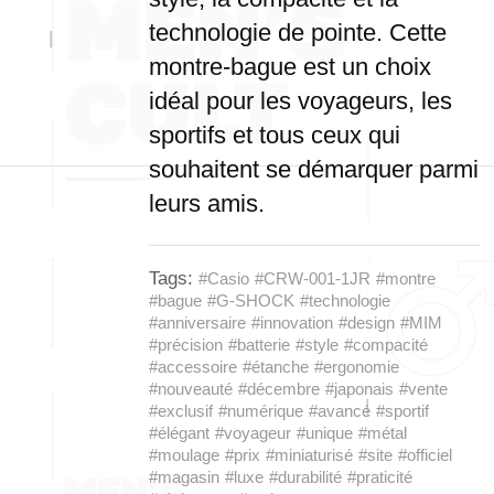
technologie de pointe. Cette
montre-bague est un choix
idéal pour les voyageurs, les
sportifs et tous ceux qui
souhaitent se démarquer parmi
leurs amis.
Tags:
#Casio
#CRW-001-1JR
#montre
#bague
#G-SHOCK
#technologie
#anniversaire
#innovation
#design
#MIM
#précision
#batterie
#style
#compacité
#accessoire
#étanche
#ergonomie
#nouveauté
#décembre
#japonais
#vente
#exclusif
#numérique
#avancé
#sportif
#élégant
#voyageur
#unique
#métal
#moulage
#prix
#miniaturisé
#site
#officiel
#magasin
#luxe
#durabilité
#praticité