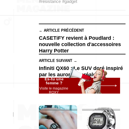
#résistance
#gadget
← ARTICLE PRÉCÉDENT
CASETiFY revient à Poudlard :
nouvelle collection d'accessoires
Harry Potter
ARTICLE SUIVANT →
Infiniti QX60 : Le SUV doré inspiré
par les aurores boréales
Es-tu une
femme ?
Visite le magazine
ROXY