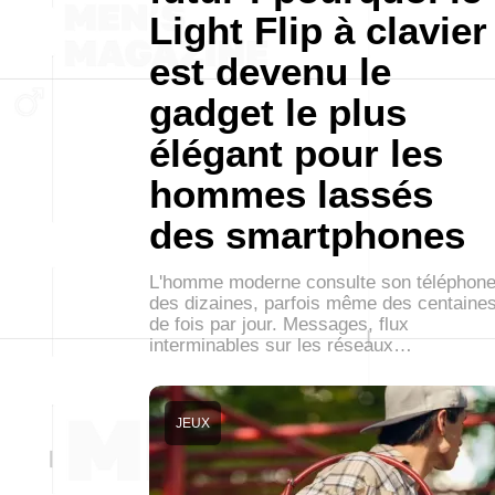
Light Flip à clavier
est devenu le
gadget le plus
élégant pour les
hommes lassés
des smartphones
L'homme moderne consulte son téléphon
des dizaines, parfois même des centaine
de fois par jour. Messages, flux
interminables sur les réseaux…
JEUX