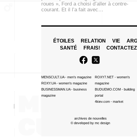
roues », Ford a choisi d’aller à contre-
courant. Et il l’a fait avec…
ÉTOILES
RELATION
VIE
ARG
SANTÉ
FRAIS!
CONTACTE
MENSCULT.UA
- men's magazine
ROXY7.NET
- women's
ROXY.UA
- women's magazine
magazine
BUSINESSMAN.UA
- business
BUDUEMO.COM
- building
magazine
portal
4kiev.com
- market
archives de nouvelles
© developed by
mc design