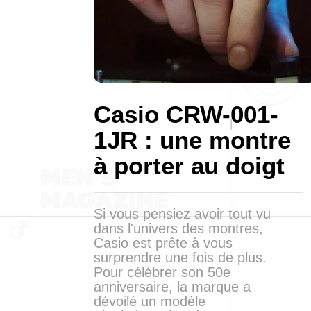
Casio CRW-001-
1JR : une montre
à porter au doigt
Si vous pensiez avoir tout vu
dans l'univers des montres,
Casio est prête à vous
surprendre une fois de plus.
Pour célébrer son 50e
anniversaire, la marque a
dévoilé un modèle