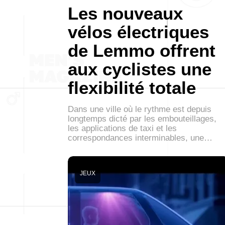
Les nouveaux
vélos électriques
de Lemmo offrent
aux cyclistes une
flexibilité totale
Dans une ville où le rythme est depuis
longtemps dicté par les embouteillages,
les applications de taxi et les
correspondances interminables, une…
JEUX