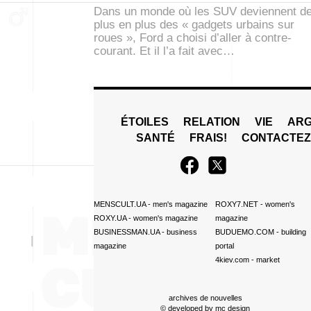
Dans un monde où les SUV deviennent d
plus en plus des « gadgets urbains sur
roues », Ford a choisi d’aller à contre-
courant. Et il l’a fait avec…
ÉTOILES
RELATION
VIE
ARG
SANTÉ
FRAIS!
CONTACTE
MENSCULT.UA
- men's magazine
ROXY7.NET
- women's
ROXY.UA
- women's magazine
magazine
BUSINESSMAN.UA
- business
BUDUEMO.COM
- building
magazine
portal
4kiev.com
- market
archives de nouvelles
© developed by
mc design