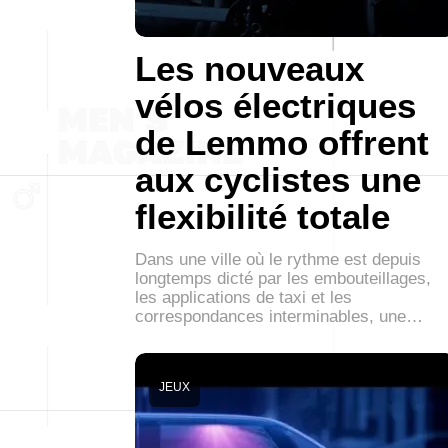
Les nouveaux
vélos électriques
de Lemmo offrent
aux cyclistes une
flexibilité totale
Dans une ville où le rythme est depuis
longtemps dicté par les embouteillages,
les applications de taxi et les
correspondances interminables, une…
JEUX