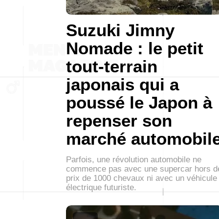
Suzuki Jimny
Nomade : le petit
tout-terrain
japonais qui a
poussé le Japon à
repenser son
marché automobil
Parfois, une révolution automobile ne
commence pas avec une supercar hors d
prix de 1000 chevaux ni avec un véhicule
électrique futuriste.