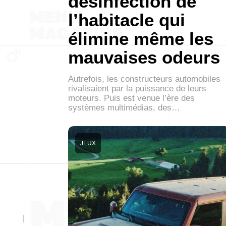
désinfection de
l’habitacle qui
élimine même les
mauvaises odeurs
Autrefois, les constructeurs automobiles
rivalisaient par la puissance de leurs
moteurs. Puis est venue l’ère des
systèmes multimédias, des…
JEUX