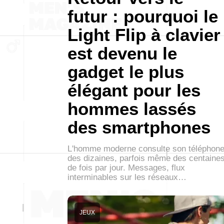
futur : pourquoi le
Light Flip à clavier
est devenu le
gadget le plus
élégant pour les
hommes lassés
des smartphones
L'homme moderne consulte son téléphon
des dizaines, parfois même des centaine
de fois par jour. Messages, flux
interminables sur les réseaux…
JEUX