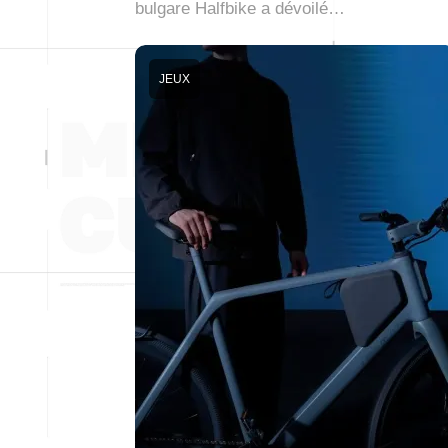
bulgare Halfbike a dévoilé…
JEUX