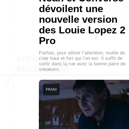
dévoilent une
nouvelle version
des Louie Lopez 2
Pro
Parfois, pour attirer l’attention, inutile de
crier haut et fort qui l’on est. Il suffit de
sortir dans la rue avec la bonne paire de
sneakers.
FRAIS!