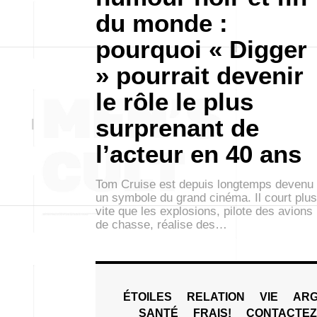
du monde :
pourquoi « Digger
» pourrait devenir
le rôle le plus
surprenant de
l’acteur en 40 ans
Tom Cruise est depuis longtemps devenu
un symbole du grand cinéma. Il court plus
vite que les explosions, pilote des avions
de chasse, réalise des…
ÉTOILES
RELATION
VIE
ARG
SANTÉ
FRAIS!
CONTACTE