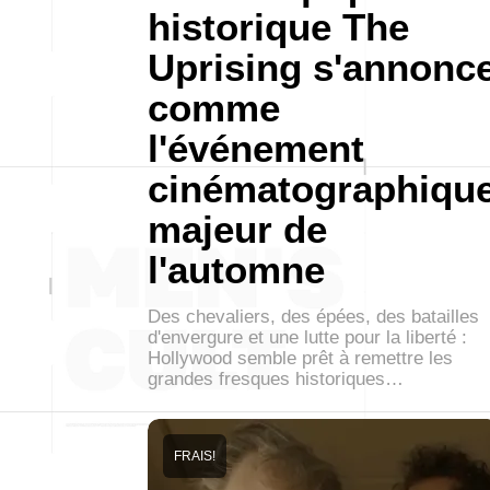
historique The
Uprising s'annonc
comme
l'événement
cinématographiqu
majeur de
l'automne
Des chevaliers, des épées, des batailles
d'envergure et une lutte pour la liberté :
Hollywood semble prêt à remettre les
grandes fresques historiques…
FRAIS!