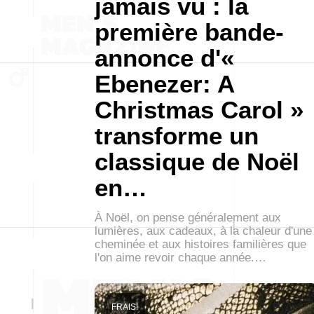
jamais vu : la
première bande-
annonce d'«
Ebenezer: A
Christmas Carol »
transforme un
classique de Noël
en…
À Noël, on pense généralement aux
lumières, aux cadeaux, à la chaleur d'une
cheminée et aux histoires familières que
l'on aime revoir chaque année.…
FRAIS!