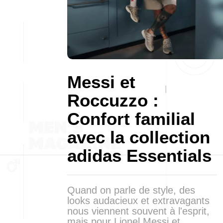
Messi et
Roccuzzo :
Confort familial
avec la collection
adidas Essentials
Quand on parle de style, des
looks audacieux et extravagants
nous viennent souvent à l'esprit,
mais pour Lionel Messi et