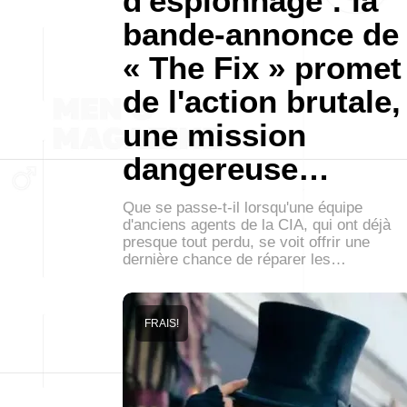
d'espionnage : la
bande-annonce de
« The Fix » promet
de l'action brutale,
une mission
dangereuse…
Que se passe-t-il lorsqu'une équipe
d'anciens agents de la CIA, qui ont déjà
presque tout perdu, se voit offrir une
dernière chance de réparer les…
FRAIS!