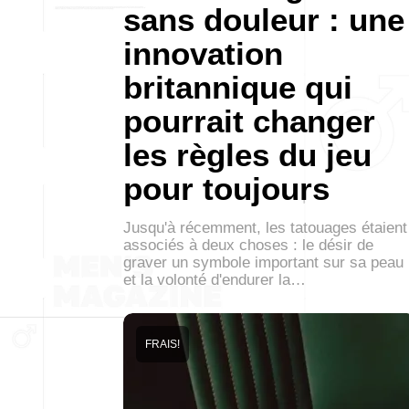
sans douleur : une
innovation
britannique qui
pourrait changer
les règles du jeu
pour toujours
Jusqu'à récemment, les tatouages étaient
associés à deux choses : le désir de
graver un symbole important sur sa peau
et la volonté d'endurer la…
FRAIS!