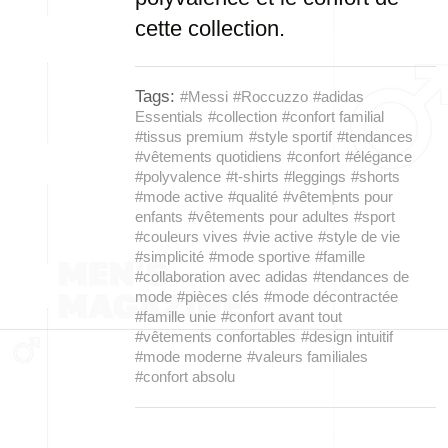
cette collection.
Tags:
#Messi
#Roccuzzo
#adidas
Essentials
#collection
#confort familial
#tissus premium
#style sportif
#tendances
#vêtements quotidiens
#confort
#élégance
#polyvalence
#t-shirts
#leggings
#shorts
#mode active
#qualité
#vêtements pour
enfants
#vêtements pour adultes
#sport
#couleurs vives
#vie active
#style de vie
#simplicité
#mode sportive
#famille
#collaboration avec adidas
#tendances de
mode
#pièces clés
#mode décontractée
#famille unie
#confort avant tout
#vêtements confortables
#design intuitif
#mode moderne
#valeurs familiales
#confort absolu