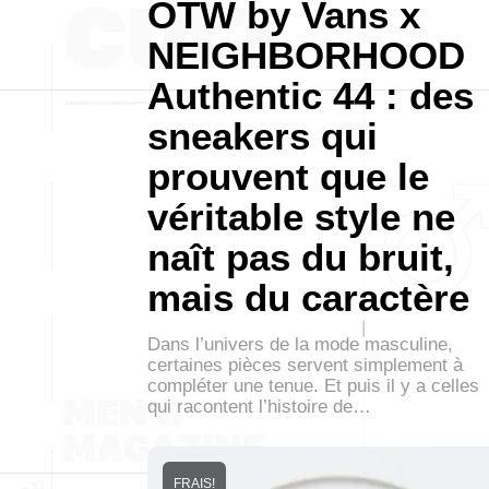
OTW by Vans x
NEIGHBORHOOD
Authentic 44 : des
sneakers qui
prouvent que le
véritable style ne
naît pas du bruit,
mais du caractère
Dans l’univers de la mode masculine,
certaines pièces servent simplement à
compléter une tenue. Et puis il y a celles
qui racontent l’histoire de…
FRAIS!