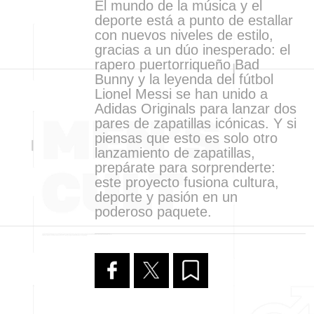
El mundo de la música y el
deporte está a punto de estallar
con nuevos niveles de estilo,
gracias a un dúo inesperado: el
rapero puertorriqueño Bad
Bunny y la leyenda del fútbol
Lionel Messi se han unido a
Adidas Originals para lanzar dos
pares de zapatillas icónicas. Y si
piensas que esto es solo otro
lanzamiento de zapatillas,
prepárate para sorprenderte:
este proyecto fusiona cultura,
deporte y pasión en un
poderoso paquete.