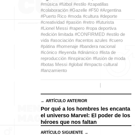
#música
#fútbol
#estilo
#zapatillas
#colaboración
#Gazelle
#F50
#Argentina
#Puerto Rico
#moda
#cultura
#deporte
#creatividad
#pasión
#retro
#futurista
#Lionel Messi
#rapero
#ropa deportiva
#edición limitada
#CONFIRMED
#estilo de
vida
#asociación
#acentos azules
#cuero
#pátina
#homenaje
#bandera nacional
#icónico
#leyenda
#dinámico
#lista de
reproducción
#inspiración
#fusión de moda
#botas Messi
#global
#impacto cultural
#lanzamiento
← ARTÍCULO ANTERIOR
Por qué a los hombres les encanta
el universo Marvel: El poder de los
héroes que nos faltan
ARTÍCULO SIGUIENTE →