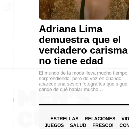
Adriana Lima
demuestra que el
verdadero carisma
no tiene edad
El mundo de la moda lleva mucho tiempo
sorprendiendo, pero de vez en cuando
aparece una sesión fotográfica que sigue
dando de qué hablar mucho…
ESTRELLAS
RELACIONES
VI
JUEGOS
SALUD
FRESCO!
СO