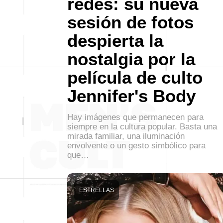
redes: su nueva
sesión de fotos
despierta la
nostalgia por la
película de culto
Jennifer's Body
Hay imágenes que permanecen para
siempre en la cultura popular. Basta una
mirada familiar, una iluminación
envolvente o un gesto simbólico para
que…
ESTRELLAS