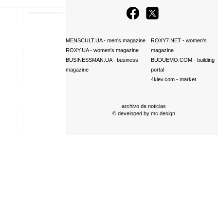
MENSCULT.UA
- men's magazine
ROXY7.NET
- women's
ROXY.UA
- women's magazine
magazine
BUSINESSMAN.UA
- business
BUDUEMO.COM
- building
magazine
portal
4kiev.com
- market
archivo de noticias
© developed by
mc design