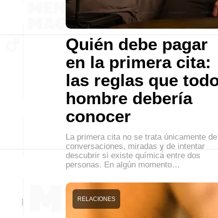
Quién debe pagar
en la primera cita:
las reglas que tod
hombre debería
conocer
La primera cita no se trata únicamente de
conversaciones, miradas y de intentar
descubrir si existe química entre dos
personas. En algún momento…
RELACIONES