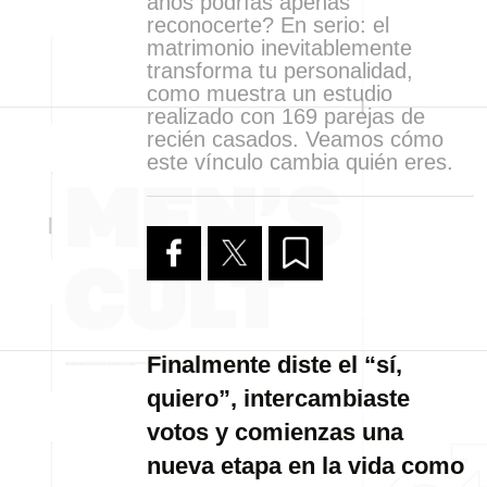
años podrías apenas
reconocerte? En serio: el
matrimonio inevitablemente
transforma tu personalidad,
como muestra un estudio
realizado con 169 parejas de
recién casados. Veamos cómo
este vínculo cambia quién eres.
Finalmente diste el “sí,
quiero”, intercambiaste
votos y comienzas una
nueva etapa en la vida como