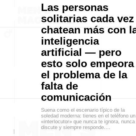
Las personas
solitarias cada vez
chatean más con l
inteligencia
artificial — pero
esto solo empeora
el problema de la
falta de
comunicación
Suena como el escenario típico de la
soledad moderna: tienes en el teléfono un
«interlocutor» que nunca te ignora, nunca
discute y siempre responde.…