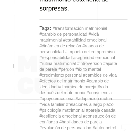
sorpresas.
Tags:
#transformación matrimonial
#cambio de personalidad
#vida
matrimonial
#estabilidad emocional
#dinámica de relación
#rasgos de
personalidad
#impacto del compromiso
#responsabilidad
#seguridad emocional
#rutina matrimonial
#introversión
#ajuste
de pareja
#perdón
#éxito marital
#crecimiento personal
#cambios de vida
#efectos del matrimonio
#cambio de
identidad
#dinámica de pareja
#vida
después del matrimonio
#consciencia
#apoyo emocional
#adaptación mutua
#vida familiar
#relaciones a largo plazo
#psicología matrimonial
#pareja casada
#resiliencia emocional
#construcción de
confianza
#habilidades de pareja
#evolución de personalidad
#autocontrol