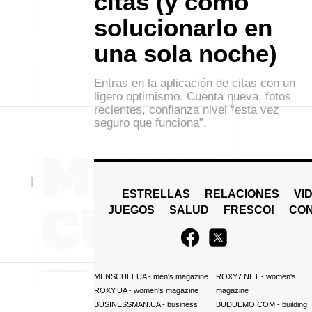
citas (y cómo
solucionarlo en
una sola noche)
Entras en la aplicación de citas con un
ligero optimismo. Cuenta nueva, fotos
recientes, confianza nivel “esta vez
seguro que funciona”.
ESTRELLAS
RELACIONES
VI
JUEGOS
SALUD
FRESCO!
СO
MENSCULT.UA
- men's magazine
ROXY7.NET
- women's
ROXY.UA
- women's magazine
magazine
BUSINESSMAN.UA
- business
BUDUEMO.COM
- building