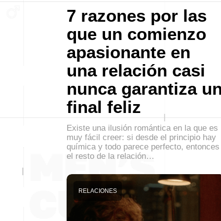
7 razones por las
que un comienzo
apasionante en
una relación casi
nunca garantiza u
final feliz
Existe una ilusión romántica en la que es
muy fácil creer: si desde el principio hay
química y todo parece perfecto, entonces
el resto de la relación…
RELACIONES