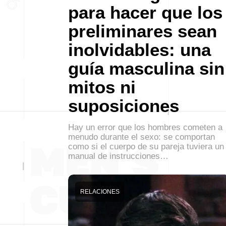
para hacer que los
preliminares sean
inolvidables: una
guía masculina sin
mitos ni
suposiciones
Hay un error que los hombres cometen a
menudo durante el sexo: se comportan
como si el cuerpo de su pareja tuviera un
manual de instrucciones…
RELACIONES