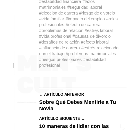
#estabilidad financiera
#lazos
matrimoniales
#seguridad laboral
#elección de carrera
#riesgo de divorcio
#vida familiar
#impacto del empleo
#roles
profesionales
#efecto de carrera
#problemas de relación
#estrés laboral
#vida profesional
#causas de divorcio
#desafíos de relación
#efecto laboral
#influencia de carrera
#estrés relacionado
con el trabajo
#problemas matrimoniales
#riesgos profesionales
#estabilidad
profesional
← ARTÍCULO ANTERIOR
Sobre Qué Debes Mentirle a Tu
Novia
ARTÍCULO SIGUIENTE →
10 maneras de lidiar con las