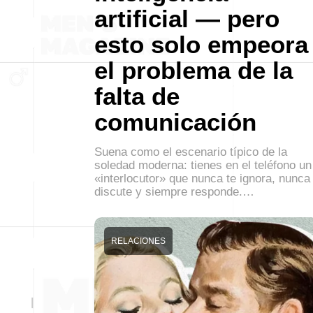
artificial — pero
esto solo empeora
el problema de la
falta de
comunicación
Suena como el escenario típico de la
soledad moderna: tienes en el teléfono un
«interlocutor» que nunca te ignora, nunca
discute y siempre responde.…
RELACIONES