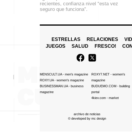
recientes, confianza nivel “esta vez
seguro que funciona”.
ESTRELLAS
RELACIONES
VI
JUEGOS
SALUD
FRESCO!
СO
MENSCULT.UA
- men's magazine
ROXY7.NET
- women's
ROXY.UA
- women's magazine
magazine
BUSINESSMAN.UA
- business
BUDUEMO.COM
- building
magazine
portal
4kiev.com
- market
archivo de noticias
© developed by
mc design