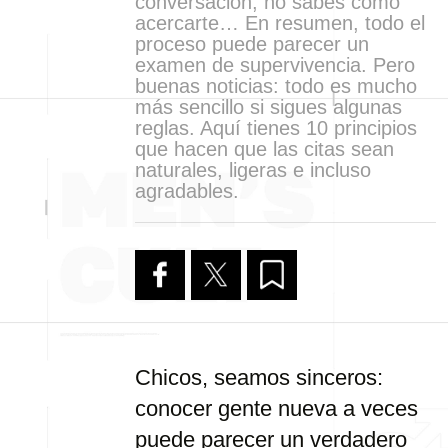
conversación, no sabes cómo
acercarte… En resumen, todo el
proceso puede parecer un
examen de supervivencia. Pero
buenas noticias: todo es mucho
más sencillo si sigues algunas
reglas. Aquí tienes 10 principios
que hacen que las citas sean
naturales, ligeras e incluso
agradables.
Chicos, seamos sinceros:
conocer gente nueva a veces
puede parecer un verdadero