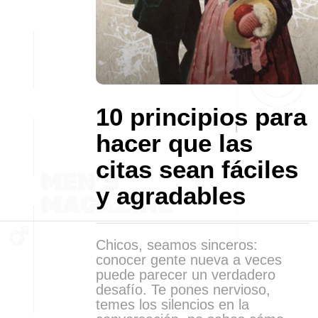
10 principios para
hacer que las
citas sean fáciles
y agradables
Chicos, seamos sinceros:
conocer gente nueva a veces
puede parecer un verdadero
desafío. Te pones nervioso,
temes los silencios en la