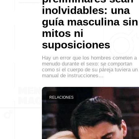
inolvidables: una
guía masculina sin
mitos ni
suposiciones
Hay un error que los hombres cometen a
menudo durante el sexo: se comportan
como si el cuerpo de su pareja tuviera un
manual de instrucciones…
RELACIONES