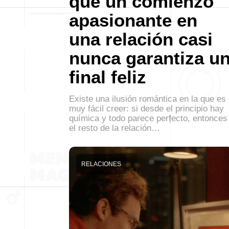
que un comienzo
apasionante en
una relación casi
nunca garantiza u
final feliz
Existe una ilusión romántica en la que es
muy fácil creer: si desde el principio hay
química y todo parece perfecto, entonces
el resto de la relación…
RELACIONES