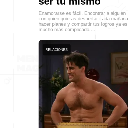
ser tú mismo
Enamorarse es fácil. Encontrar a alguien
con quien quieras despertar cada mañana
hacer planes y compartir tus logros ya es
mucho más complicado.…
RELACIONES