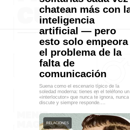
chatean más con l
inteligencia
artificial — pero
esto solo empeora
el problema de la
falta de
comunicación
Suena como el escenario típico de la
soledad moderna: tienes en el teléfono un
«interlocutor» que nunca te ignora, nunca
discute y siempre responde.…
RELACIONES