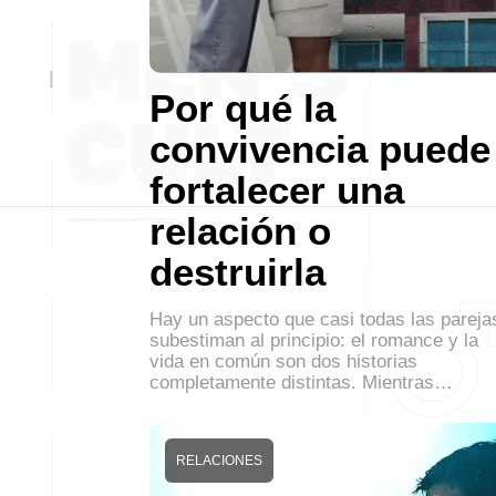
Por qué la
convivencia puede
fortalecer una
relación o
destruirla
Hay un aspecto que casi todas las pareja
subestiman al principio: el romance y la
vida en común son dos historias
completamente distintas. Mientras…
RELACIONES