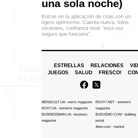
una sola noche)
Entras en la aplicación de citas con un
ligero optimismo. Cuenta nueva, fotos
recientes, confianza nivel “esta vez
seguro que funciona”.
ESTRELLAS
RELACIONES
VI
JUEGOS
SALUD
FRESCO!
СO
MENSCULT.UA
- men's magazine
ROXY7.NET
- women's
ROXY.UA
- women's magazine
magazine
BUSINESSMAN.UA
- business
BUDUEMO.COM
- building
magazine
portal
4kiev.com
- market