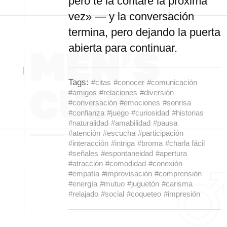
pero te la contaré la próxima
vez» — y la conversación
termina, pero dejando la puerta
abierta para continuar.
Tags:
#citas
#conocer
#comunicación
#amigos
#relaciones
#diversión
#conversación
#emociones
#sonrisa
#confianza
#juego
#curiosidad
#historias
#naturalidad
#amabilidad
#pausa
#atención
#escucha
#participación
#interacción
#intriga
#broma
#charla fácil
#señales
#espontaneidad
#apertura
#atracción
#comodidad
#conexión
#empatía
#improvisación
#comprensión
#energía
#mutuo
#juguetón
#carisma
#relajado
#social
#coqueteo
#impresión