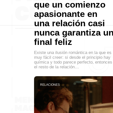
que un comienzo
apasionante en
una relación casi
nunca garantiza u
final feliz
Existe una ilusión romántica en la que es
muy fácil creer: si desde el principio hay
química y todo parece perfecto, entonces
el resto de la relación…
RELACIONES