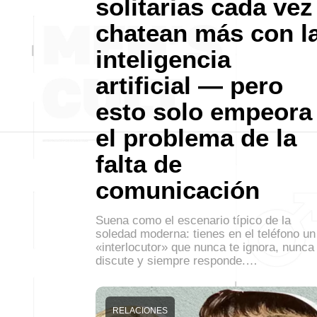
solitarias cada vez
chatean más con l
inteligencia
artificial — pero
esto solo empeora
el problema de la
falta de
comunicación
Suena como el escenario típico de la
soledad moderna: tienes en el teléfono un
«interlocutor» que nunca te ignora, nunca
discute y siempre responde.…
RELACIONES