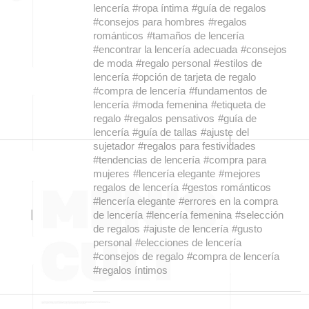
lencería
#ropa íntima
#guía de regalos
#consejos para hombres
#regalos
románticos
#tamaños de lencería
#encontrar la lencería adecuada
#consejos
de moda
#regalo personal
#estilos de
lencería
#opción de tarjeta de regalo
#compra de lencería
#fundamentos de
lencería
#moda femenina
#etiqueta de
regalo
#regalos pensativos
#guía de
lencería
#guía de tallas
#ajuste del
sujetador
#regalos para festividades
#tendencias de lencería
#compra para
mujeres
#lencería elegante
#mejores
regalos de lencería
#gestos románticos
#lencería elegante
#errores en la compra
de lencería
#lencería femenina
#selección
de regalos
#ajuste de lencería
#gusto
personal
#elecciones de lencería
#consejos de regalo
#compra de lencería
#regalos íntimos