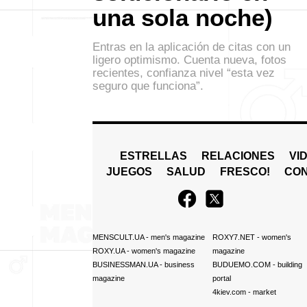
una sola noche)
Entras en la aplicación de citas con un
ligero optimismo. Cuenta nueva, fotos
recientes, confianza nivel “esta vez
seguro que funciona”.
ESTRELLAS
RELACIONES
VI
JUEGOS
SALUD
FRESCO!
СO
MENSCULT.UA
- men's magazine
ROXY7.NET
- women's
ROXY.UA
- women's magazine
magazine
BUSINESSMAN.UA
- business
BUDUEMO.COM
- building
magazine
portal
4kiev.com
- market