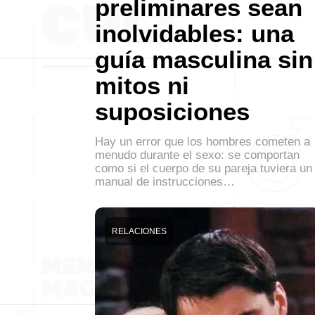
preliminares sean
inolvidables: una
guía masculina sin
mitos ni
suposiciones
Hay un error que los hombres cometen a
menudo durante el sexo: se comportan
como si el cuerpo de su pareja tuviera un
manual de instrucciones…
RELACIONES