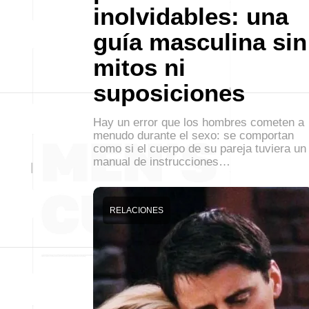
inolvidables: una
guía masculina sin
mitos ni
suposiciones
Hay un error que los hombres cometen a
menudo durante el sexo: se comportan
como si el cuerpo de su pareja tuviera un
manual de instrucciones…
RELACIONES