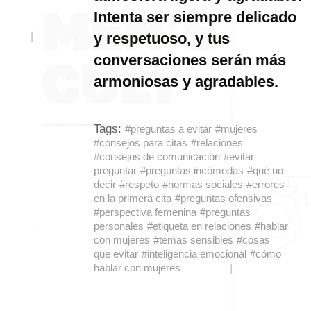
Intenta ser siempre delicado
y respetuoso, y tus
conversaciones serán más
armoniosas y agradables.
Tags:
#preguntas a evitar
#mujeres
#consejos para citas
#relaciones
#consejos de comunicación
#evitar
preguntar
#preguntas incómodas
#qué no
decir
#respeto
#normas sociales
#errores
en la primera cita
#preguntas ofensivas
#perspectiva femenina
#preguntas
personales
#etiqueta en relaciones
#hablar
con mujeres
#temas sensibles
#cosas
que evitar
#inteligencia emocional
#cómo
hablar con mujeres