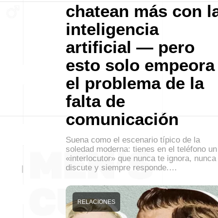
chatean más con l
inteligencia
artificial — pero
esto solo empeora
el problema de la
falta de
comunicación
Suena como el escenario típico de la
soledad moderna: tienes en el teléfono un
«interlocutor» que nunca te ignora, nunca
discute y siempre responde.…
RELACIONES