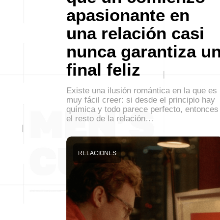
apasionante en
una relación casi
nunca garantiza u
final feliz
Existe una ilusión romántica en la que es
muy fácil creer: si desde el principio hay
química y todo parece perfecto, entonces
el resto de la relación…
RELACIONES