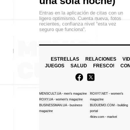
una sola noche)
Entras en la aplicación de citas con un
ligero optimismo. Cuenta nueva, fotos
recientes, confianza nivel “esta vez
seguro que funciona”.
ESTRELLAS
RELACIONES
VI
JUEGOS
SALUD
FRESCO!
СO
MENSCULT.UA
- men's magazine
ROXY7.NET
- women's
ROXY.UA
- women's magazine
magazine
BUSINESSMAN.UA
- business
BUDUEMO.COM
- building
magazine
portal
4kiev.com
- market