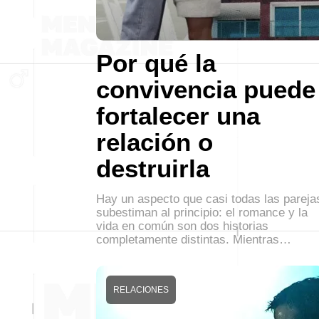
Por qué la
convivencia puede
fortalecer una
relación o
destruirla
Hay un aspecto que casi todas las pareja
subestiman al principio: el romance y la
vida en común son dos historias
completamente distintas. Mientras…
RELACIONES