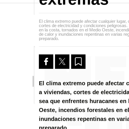
El clima extremo puede afectar cualquier lugar,
cortes de electricidad y condiciones peligrosas
en la costa, tornados en el Medio Oeste, incendi
de calor y inundaciones repentinas en varias reg
preparado.
El clima extremo puede afectar 
a viviendas, cortes de electricid
sea que enfrentes huracanes en 
Oeste, incendios forestales en el
inundaciones repentinas en varia
preparado.