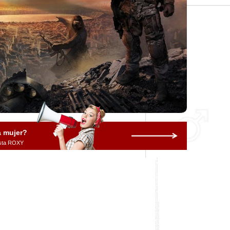
a mujer?
vista ROXY