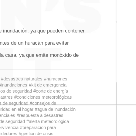
 inundación, ya que pueden contener
antes de un huracán para evitar
la casa, ya que emite monóxido de
#desastres naturales
#huracanes
#inundaciones
#kit de emergencia
os de seguridad
#corte de energía
astres
#condiciones meteorológicas
s de seguridad
#consejos de
ridad en el hogar
#agua de inundación
enciales
#respuesta a desastres
de seguridad
#alerta meteorológica
ervivencia
#preparación para
ndedores
#gestión de crisis