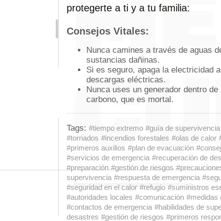
protegerte a ti y a tu familia:
Consejos Vitales:
Nunca camines a través de aguas de
sustancias dañinas.
Si es seguro, apaga la electricidad 
descargas eléctricas.
Nunca uses un generador dentro de 
carbono, que es mortal.
Tags:
#tiempo extremo
#guía de supervivencia
#tornados
#incendios forestales
#olas de calor
#primeros auxilios
#plan de evacuación
#consej
#servicios de emergencia
#recuperación de des
#preparación
#gestión de riesgos
#precaucione
supervivencia
#respuesta de emergencia
#segu
#seguridad en el calor
#refugio
#suministros es
#autoridades locales
#comunicación
#medidas 
#contactos de emergencia
#habilidades de sup
desastres
#gestión de riesgos
#primeros respo