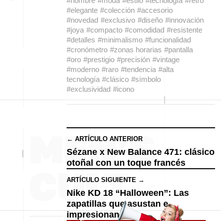
#hombre
#moda
#estilo
#tecnología
#retro
#elegante
#colección
#accesorio
#novedad
#exclusivo
#diseño
#innovación
#joya
#compacto
#comodidad
#resistente
#detalles
#minimalismo
#funcionalidad
#cronómetro
#zonas horarias
#pantalla
#oro
#prestigio
#precisión
#vintage
#moderno
#raro
#tendencia
#alta
tecnología
#clásico
#símbolo
#exclusividad
#icono
← ARTÍCULO ANTERIOR
Sézane x New Balance 471: clásico
otoñal con un toque francés
ARTÍCULO SIGUIENTE →
Nike KD 18 “Halloween”: Las
zapatillas que asustan e
impresionan