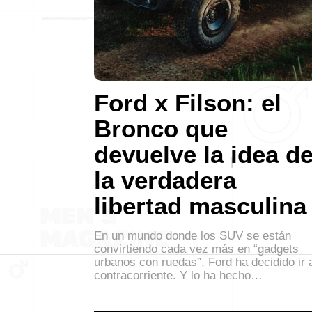
Ford x Filson: el
Bronco que
devuelve la idea d
la verdadera
libertad masculina
En un mundo donde los SUV se están
convirtiendo cada vez más en “gadgets
urbanos con ruedas”, Ford ha decidido ir 
contracorriente. Y lo ha hecho…