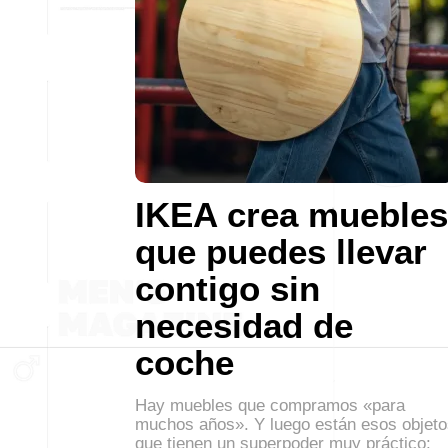
IKEA crea muebles
que puedes llevar
contigo sin
necesidad de
coche
Hay muebles que compramos «para
muchos años». Y luego están esos objeto
que tienen un superpoder muy práctico: