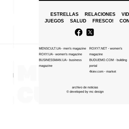
ESTRELLAS
RELACIONES
VI
JUEGOS
SALUD
FRESCO!
СO
MENSCULT.UA
- men's magazine
ROXY7.NET
- women's
ROXY.UA
- women's magazine
magazine
BUSINESSMAN.UA
- business
BUDUEMO.COM
- building
magazine
portal
4kiev.com
- market
archivo de noticias
© developed by
mc design