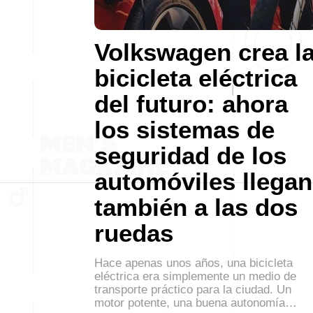
Volkswagen crea l
bicicleta eléctrica
del futuro: ahora
los sistemas de
seguridad de los
automóviles llegan
también a las dos
ruedas
Hace apenas unos años, una bicicleta
eléctrica era simplemente un medio de
transporte práctico para la ciudad. Un
motor potente, una buena autonomía…