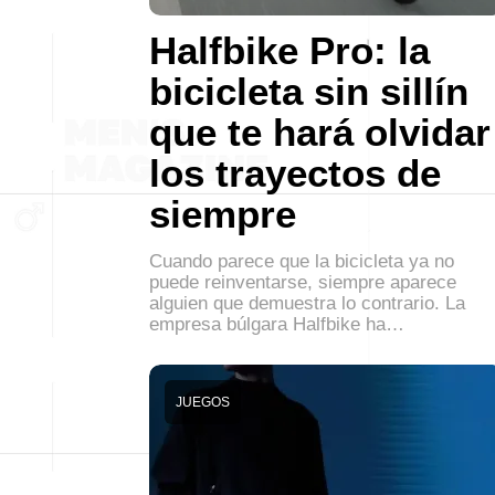
Halfbike Pro: la
bicicleta sin sillín
que te hará olvidar
los trayectos de
siempre
Cuando parece que la bicicleta ya no
puede reinventarse, siempre aparece
alguien que demuestra lo contrario. La
empresa búlgara Halfbike ha…
JUEGOS