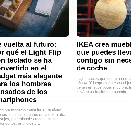
 vuelta al futuro:
IKEA crea mueb
r qué el Light Flip
que puedes llev
n teclado se ha
contigo sin nec
nvertido en el
de coche
dget más elegante
Hay muebles que compramos «
ra los hombres
años». Y luego están esos obje
tienen un superpoder muy práct
nsados de los
llevártelos fácilmente cuando…
martphones
ombre moderno consulta su teléfono
nas, e incluso cientos de veces al día.
ajes, interminables redes sociales,
os cortos, anuncios y…