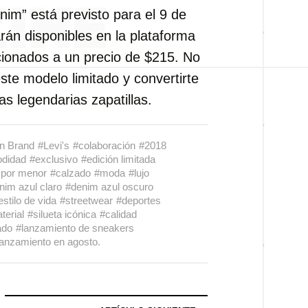
nim” está previsto para el 9 de
rán disponibles en la plataforma
ionados a un precio de $215. No
este modelo limitado y convertirte
s legendarias zapatillas.
n Brand
#Levi's
#colaboración
#2018
didad
#exclusivo
#edición limitada
 por menor
#calzado
#moda
#lujo
nim azul claro
#denim azul oscuro
estilo de vida
#streetwear
#deportes
terial
#silueta icónica
#calidad
ado
#lanzamiento de sneakers
lanzamiento en agosto.