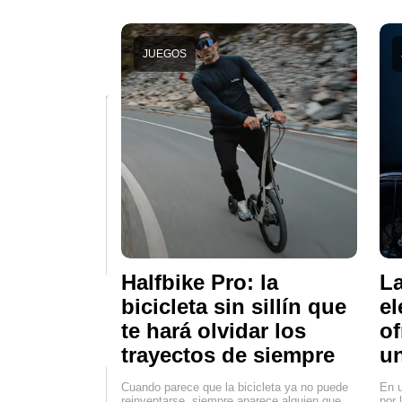
JUEGOS
Halfbike Pro: la
La
bicicleta sin sillín que
el
te hará olvidar los
of
trayectos de siempre
un
Cuando parece que la bicicleta ya no puede
En u
reinventarse, siempre aparece alguien que
por 