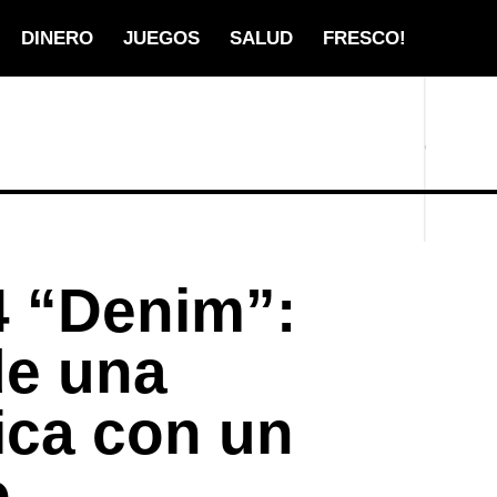
DINERO
JUEGOS
SALUD
FRESCO!
4 “Denim”:
de una
nica con un
o