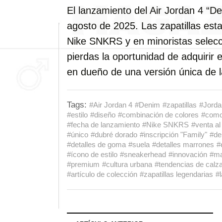
El lanzamiento del Air Jordan 4 “De
agosto de 2025. Las zapatillas esta
Nike SNKRS y en minoristas selecc
pierdas la oportunidad de adquirir 
en dueño de una versión única de la
Tags:
#Air Jordan 4
#Denim
#zapatillas
#Jorda
#estilo
#diseño
#combinación de colores
#como
#fecha de lanzamiento
#Nike SNKRS
#venta al
#único
#dubré dorado
#inscripción "Family"
#de
#detalles de goma
#suela
#detalles marrones
#
#ícono de estilo
#sneakerhead
#innovación
#ma
#premium
#cultura urbana
#tendencias de calz
#artículo de colección
#zapatillas legendarias
#