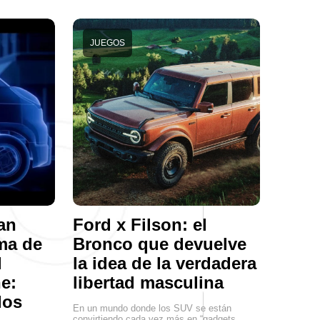
JUEGOS
an
Ford x Filson: el
ma de
Bronco que devuelve
l
la idea de la verdadera
he:
libertad masculina
los
En un mundo donde los SUV se están
convirtiendo cada vez más en “gadgets