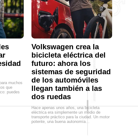
les
Volkswagen crea la
ar
bicicleta eléctrica del
esidad
futuro: ahora los
sistemas de seguridad
de los automóviles
para muchos
llegan también a las
tos que
ico: puedes
dos ruedas
Hace apenas unos años, una bicicleta
eléctrica era simplemente un medio de
transporte práctico para la ciudad. Un motor
potente, una buena autonomía…