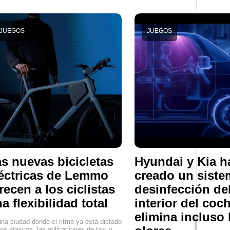
JUEGOS
JUEGOS
s nuevas bicicletas
Hyundai y Kia h
éctricas de Lemmo
creado un siste
recen a los ciclistas
desinfección de
a flexibilidad total
interior del coc
elimina incluso 
na ciudad donde el ritmo ya está dictado
los atascos, las aplicaciones de taxi y