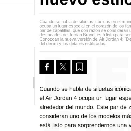
Cuando se habla de siluetas icónicas en el mundo
ocupa un lugar especial en el corazón de los fa
par de zapatillas, que con razón se consideran
destacados de Jordan Brand, está listo para s
Conozcan la nueva versión del Air Jordan 4: "
del denim y los detalles estilizados.
Cuando se habla de siluetas icónica
el Air Jordan 4 ocupa un lugar espe
alrededor del mundo. Este par de z
consideran uno de los modelos má
está listo para sorprendernos una