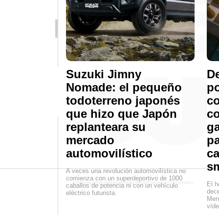
Suzuki Jimny
De
Nomade: el pequeño
po
todoterreno japonés
co
que hizo que Japón
co
replanteara su
ga
mercado
pa
automovilístico
ca
s
A veces una revolución automovilística no
comienza con un superdeportivo de 1000
El h
caballos de potencia ni con un vehículo
dece
eléctrico futurista.
Mens
víde