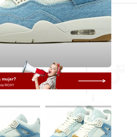
a mujer?
vista ROXY